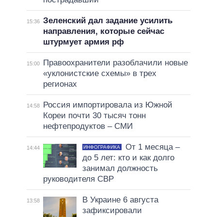
Зеленский дал задание усилить
15:36
направления, которые сейчас
штурмует армия рф
Правоохранители разоблачили новые
15:00
«уклонистские схемы» в трех
регионах
Россия импортировала из Южной
14:58
Кореи почти 30 тысяч тонн
нефтепродуктов – СМИ
От 1 месяца –
ИНФОГРАФИКА
14:44
до 5 лет: кто и как долго
занимал должность
руководителя СВР
В Украине 6 августа
13:58
зафиксировали