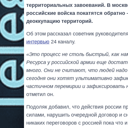
территориальных завоеваний. В москв
российские войска покатятся обратно 
деоккупацию территорий.
Об этом рассказал советник руководите
интервью
24 каналу.
«Это процесс не столь быстрый, как на
Ресурса у российской армии еще достато
много. Они не считают, что людей надо 
сегодня они хотят ультимативно зафик
частичном перемирии и зафиксировать н
отметил он.
Подоляк добавил, что действия россии п
силами, нарушить очередной договор и сн
никаких переговоров с россией пока что и