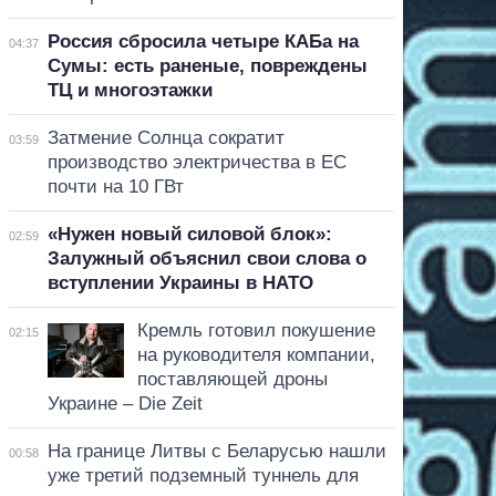
Россия сбросила четыре КАБа на
04:37
Сумы: есть раненые, повреждены
ТЦ и многоэтажки
Затмение Солнца сократит
03:59
производство электричества в ЕС
почти на 10 ГВт
«Нужен новый силовой блок»:
02:59
Залужный объяснил свои слова о
вступлении Украины в НАТО
Кремль готовил покушение
02:15
на руководителя компании,
поставляющей дроны
Украине – Die Zeit
На границе Литвы с Беларусью нашли
00:58
уже третий подземный туннель для