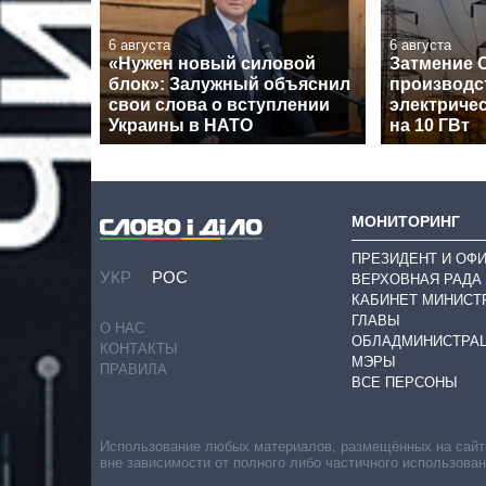
6 августа
6 августа
«Нужен новый силовой
Затмение 
блок»: Залужный объяснил
производс
свои слова о вступлении
электричес
Украины в НАТО
на 10 ГВт
МОНИТОРИНГ
ПРЕЗИДЕНТ И ОФ
УКР
РОС
ВЕРХОВНАЯ РАДА
КАБИНЕТ МИНИСТ
ГЛАВЫ
О НАС
ОБЛАДМИНИСТРА
КОНТАКТЫ
МЭРЫ
ПРАВИЛА
ВСЕ ПЕРСОНЫ
Использование любых материалов, размещённых на сайте,
вне зависимости от полного либо частичного использова