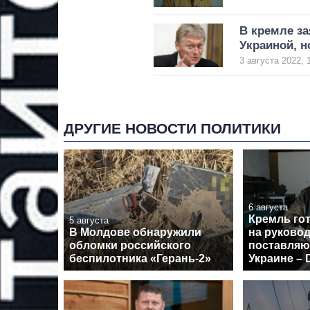
В кремле за
Украиной, н
3 августа 2022, 
ДРУГИЕ НОВОСТИ ПОЛИТИКИ
6 августа
Кремль го
5 августа
В Молдове обнаружили
на руково
обломки российского
поставля
беспилотника «Герань-2»
Украине – D