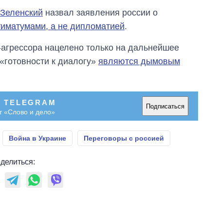
главной целью рф
Зеленский
назвал заявления россии о
тиматумами, а не дипломатией
.
-агрессора нацелено только на дальнейшее
 «готовности к диалогу»
являются дымовым
В TELEGRAM
Подписаться
т «Слово и дело»
Война в Украине
Переговоры с россией
делиться: