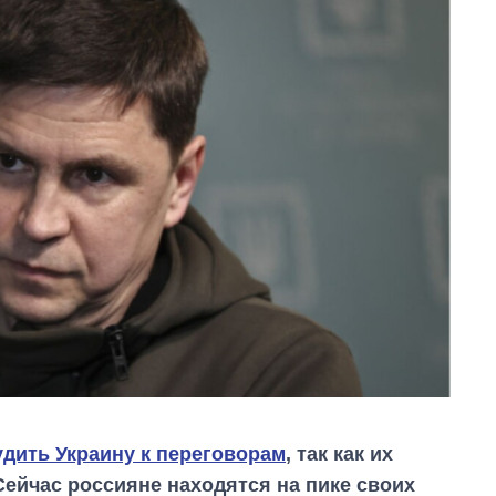
дить Украину к переговорам
, так как их
Сейчас россияне находятся на пике своих