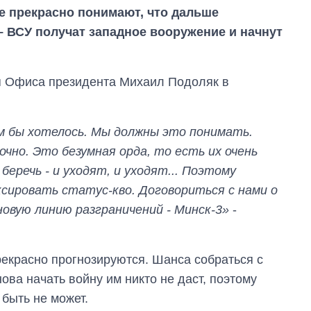
е прекрасно понимают, что дальше
– ВСУ получат западное вооружение и начнут
ля Офиса президента Михаил Подоляк в
м бы хотелось. Мы должны это понимать.
чно. Это безумная орда, то есть их очень
беречь - и уходят, и уходят... Поэтому
сировать статус-кво. Договориться с нами о
овую линию разграничений - Минск-3»
-
Восемь
рекрасно прогнозируются. Шанса собраться с
массированных
ударов по Украине
ова начать войну им никто не даст, поэтому
за лето: Киев и
 быть не может.
область стали