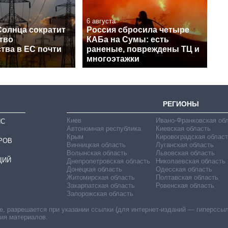
6 августа
Солнца сократит
Россия сбросила четыре
тво
КАБа на Сумы: есть
тва в ЕС почти
раненые, повреждены ТЦ и
многоэтажки
РЕГИОНЫ
Киев
Ивано-Франковская об
ИС
Автономная республика
Киевская область
Крым
Кировоградская област
РОВ
Винницкая область
Луганская область
Волынская область
Львовская область
ЦИЙ
Днепропетровская область
Николаевская область
Донецкая область
Одесская область
Житомирская область
Полтавская область
Закарпатская область
Ровенская область
Запорожская область
 разрешается при указании ссылки (для интернет-изданий — гиперссылки
ния материалов.