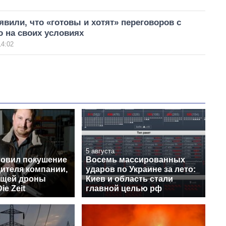
явили, что «готовы и хотят» переговоров с
о на своих условиях
14:02
5 августа
товил покушение
Восемь массированных
дителя компании,
ударов по Украине за лето:
ющей дроны
Киев и область стали
ie Zeit
главной целью рф