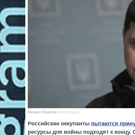
Михаил Подоляк
Getty Images
Российские оккупанты
пытаются прину
ресурсы для войны подходят к концу. 