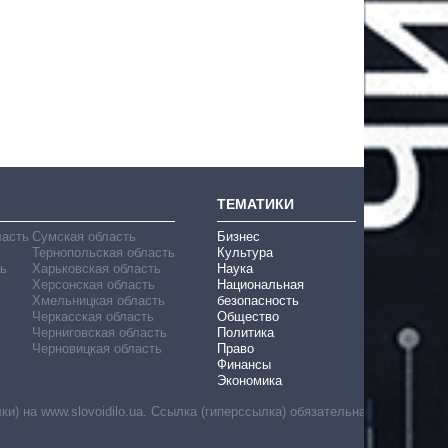
ТЕМАТИКИ
ласть
Сумская область
Бизнес
Тернопольская область
Культура
ь
Харьковская область
Наука
Херсонская область
Национальная
Хмельницкая область
безопасность
Черкасская область
Общество
Черниговская область
Политика
Черновицкая область
Право
Финансы
Экономика
) на www.slovoidilo.ua. Ссылка (гиперссылка) обязательна