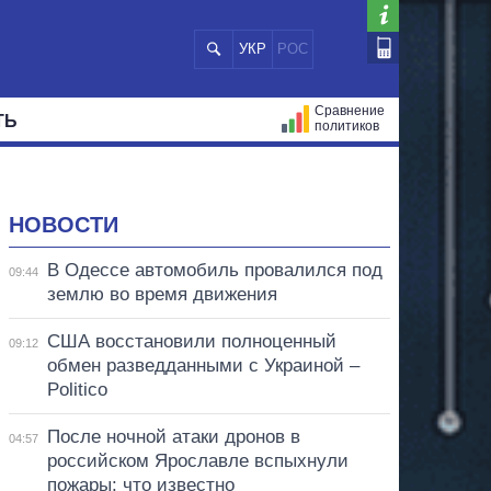
УКР
РОС
Сравнение
ТЬ
политиков
СТРАЦИЙ
МЭРЫ
ВСЕ ПЕРСОНЫ
НОВОСТИ
В Одессе автомобиль провалился под
09:44
землю во время движения
США восстановили полноценный
09:12
обмен разведданными с Украиной –
Politico
После ночной атаки дронов в
04:57
российском Ярославле вспыхнули
пожары: что известно