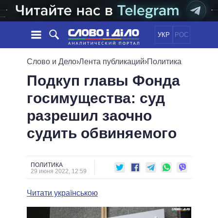
УКР
РОС
НОВОСТИ
Слово и Дело
›
Лента публикаций
›
Политика
Подкуп главы Фонда
ОБЕЩАНИЯ
ЛЕНТА
ПОЛИТИКА
госимущества: суд
СОБЫТИЯ
ЭКОНОМИКА
ПОЛИТИКИ
разрешил заочно
СТАТЬИ
ОБЩЕСТВО
ИНФОГРАФИКА
МНЕНИЯ
МИР
ВСЕ ПОЛИТИКИ
судить обвиняемого
ОБЗОРЫ
ПРЕЗИДЕНТ И ОФИС
ВИДЕО
ДАЙДЖЕСТЫ
ВЕРХОВНАЯ РАДА
ПОЛИТИКА
ПОДДЕРЖАТЬ
КАБИНЕТ МИНИСТРОВ
29 июня 2022, 12:59
ГЛАВЫ ОБЛАДМИНИСТРАЦИЙ
СРАВНЕНИЕ ПОЛИТИКОВ
Читати українською
МЭРЫ
ВСЕ ПЕРСОНЫ