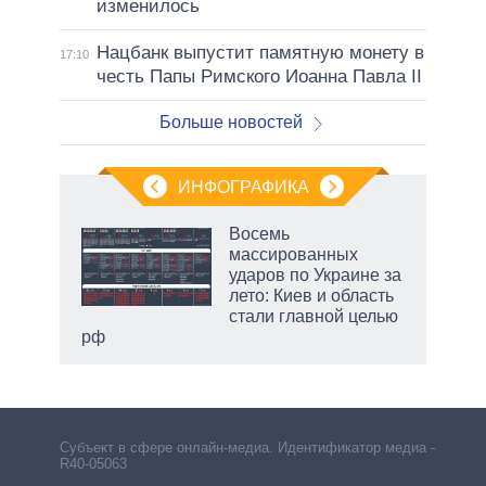
изменилось
Нацбанк выпустит памятную монету в
17:10
честь Папы Римского Иоанна Павла II
Больше новостей
ИНФОГРАФИКА
Восемь
массированных
ударов по Украине за
ет
лето: Киев и область
стали главной целью
рф
Субъект в сфере онлайн-медиа. Идентификатор медиа –
R40-05063