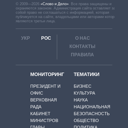
© 2009—2026
«Слово и Дело»
.
Все права защищены и
охраняются законом. Администрация сайта оставляет за
собой право не соглашаться с информацией, которая
публикуется на сайте, владельцами или авторами которой
являются третьи лица.
УКР
РОС
О НАС
КОНТАКТЫ
ПРАВИЛА
МОНИТОРИНГ
ТЕМАТИКИ
ПРЕЗИДЕНТ И
БИЗНЕС
ОФИС
КУЛЬТУРА
ВЕРХОВНАЯ
НАУКА
РАДА
НАЦИОНАЛЬНАЯ
КАБИНЕТ
БЕЗОПАСНОСТЬ
МИНИСТРОВ
ОБЩЕСТВО
ГЛАВЫ
ПОЛИТИКА