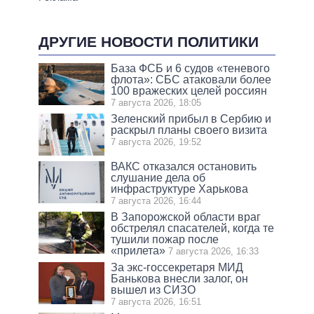
ДРУГИЕ НОВОСТИ ПОЛИТИКИ
База ФСБ и 6 судов «теневого
флота»: СБС атаковали более
100 вражеских целей россиян
7 августа 2026, 18:05
Зеленский прибыл в Сербию и
раскрыл планы своего визита
7 августа 2026, 19:52
ВАКС отказался остановить
слушание дела об
инфраструктуре Харькова
7 августа 2026, 16:44
В Запорожской области враг
обстрелял спасателей, когда те
тушили пожар после
«прилета»
7 августа 2026, 16:33
За экс-госсекретаря МИД
Банькова внесли залог, он
вышел из СИЗО
7 августа 2026, 16:51