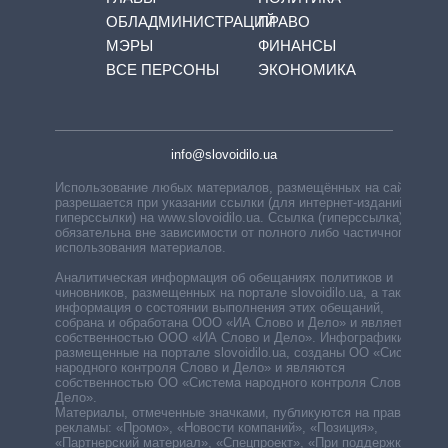
ОБЛАДМИНИСТРАЦИЙ
ПРАВО
МЭРЫ
ФИНАНСЫ
ВСЕ ПЕРСОНЫ
ЭКОНОМИКА
info@slovoidilo.ua
Использование любых материалов, размещённых на сайте,
разрешается при указании ссылки (для интернет-изданий —
гиперссылки) на www.slovoidilo.ua. Ссылка (гиперссылка)
обязательна вне зависимости от полного либо частичного
использования материалов.
Аналитическая информация об обещаниях политиков и
чиновников, размещенных на портале slovoidilo.ua, а также
информация о состоянии выполнения этих обещаний,
собрана и обработана ООО «ИА Слово и Дело» и является
собственностью ООО «ИА Слово и Дело». Инфографики,
размещенные на портале slovoidilo.ua, созданы ОО «Система
народного контроля Слово и Дело» и являются
собственностью ОО «Система народного контроля Слово и
Дело».
Материалы, отмеченные значками, публикуются на правах
рекламы: «Промо», «Новости компаний», «Позиция»,
«Партнерский материал», «Спецпроект», «При поддержке».