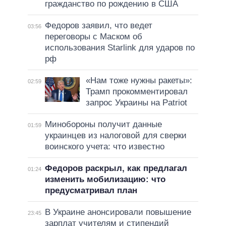
гражданство по рождению в США
Федоров заявил, что ведет
03:56
переговоры с Маском об
использования Starlink для ударов по
рф
«Нам тоже нужны ракеты»:
02:59
Трамп прокомментировал
запрос Украины на Patriot
Минобороны получит данные
01:59
украинцев из налоговой для сверки
воинского учета: что известно
Федоров раскрыл, как предлагал
01:24
изменить мобилизацию: что
предусматривал план
В Украине анонсировали повышение
23:45
зарплат учителям и стипендий