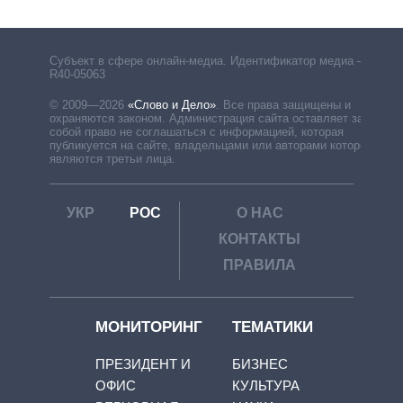
Субъект в сфере онлайн-медиа. Идентификатор медиа –
R40-05063
© 2009—2026
«Слово и Дело»
.
Все права защищены и
охраняются законом. Администрация сайта оставляет за
собой право не соглашаться с информацией, которая
публикуется на сайте, владельцами или авторами которой
являются третьи лица.
УКР
РОС
О НАС
КОНТАКТЫ
ПРАВИЛА
МОНИТОРИНГ
ТЕМАТИКИ
ПРЕЗИДЕНТ И
БИЗНЕС
ОФИС
КУЛЬТУРА