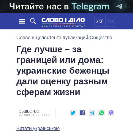
УКР
РОС
НОВОСТИ
Слово и Дело
›
Лента публикаций
›
Общество
Где лучше – за
ОБЕЩАНИЯ
ЛЕНТА
ПОЛИТИКА
границей или дома:
СОБЫТИЯ
ЭКОНОМИКА
ПОЛИТИКИ
украинские беженцы
СТАТЬИ
ОБЩЕСТВО
ИНФОГРАФИКА
МНЕНИЯ
МИР
ВСЕ ПОЛИТИКИ
дали оценку разным
ОБЗОРЫ
ПРЕЗИДЕНТ И ОФИС
сферам жизни
ВИДЕО
ДАЙДЖЕСТЫ
ВЕРХОВНАЯ РАДА
ПОДДЕРЖАТЬ
КАБИНЕТ МИНИСТРОВ
ГЛАВЫ ОБЛАДМИНИСТРАЦИЙ
ОБЩЕСТВО
СРАВНЕНИЕ ПОЛИТИКОВ
27 мая 2022, 17:06
МЭРЫ
Читати українською
ВСЕ ПЕРСОНЫ