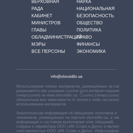
ВЕРХОВНАЯ
НАУКА
РАДА
НАЦИОНАЛЬНАЯ
КАБИНЕТ
БЕЗОПАСНОСТЬ
МИНИСТРОВ
ОБЩЕСТВО
ГЛАВЫ
ПОЛИТИКА
ОБЛАДМИНИСТРАЦИЙ
ПРАВО
МЭРЫ
ФИНАНСЫ
ВСЕ ПЕРСОНЫ
ЭКОНОМИКА
info@slovoidilo.ua
Использование любых материалов, размещённых на сайте,
разрешается при указании ссылки (для интернет-изданий —
гиперссылки) на www.slovoidilo.ua. Ссылка (гиперссылка)
обязательна вне зависимости от полного либо частичного
использования материалов.
Аналитическая информация об обещаниях политиков и
чиновников, размещенных на портале slovoidilo.ua, а также
информация о состоянии выполнения этих обещаний,
собрана и обработана ООО «ИА Слово и Дело» и является
собственностью ООО «ИА Слово и Дело». Инфографики,