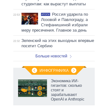
студентам: как вырастут выплаты
Россия ударила по
ИТОГИ
22:53
Лозовой и Павлограду, а
Стефанишиной избрали
меру пресечения. Главное за день
Зеленский на этих выходных впервые
22:32
посетит Сербию
Больше новостей
ИНФОГРАФИКА
Экономика ИИ-
гигантов: сколько
стоят и
ет
зарабатывают
OpenAI и Anthropic