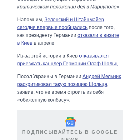
критическом положении дел в Мариуполе»
.
Напомним,
Зеленский и Штайнмайер
сегодня впервые пообщались
после того,
как президенту Германии
отказали в визите
в Киев
в апреле.
Из-за этой истории в Киев
отказывался
приезжать канцлер Германии Олаф Шольц
.
Посол Украины в Германии
Андрей Мельник
раскритиковал такую позицию Шольца
,
заявив, что не время строить из себя
«обиженную колбасу».
ПОДПИСЫВАЙТЕСЬ В GOOGLE
NEWS