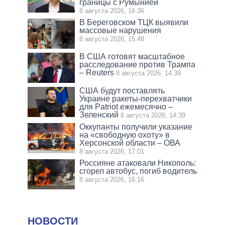
границы с Румынией
8 августа 2026, 16:36
В Береговском ТЦК выявили
массовые нарушения
8 августа 2026, 15:48
В США готовят масштабное
расследование против Трампа
– Reuters
8 августа 2026, 14:39
США будут поставлять
Украине ракеты-перехватчики
для Patriot ежемесячно –
Зеленский
8 августа 2026, 14:39
Оккупанты получили указание
на «свободную охоту» в
Херсонской области – ОВА
8 августа 2026, 17:01
Россияне атаковали Никополь:
сгорел автобус, погиб водитель
8 августа 2026, 16:16
НОВОСТИ