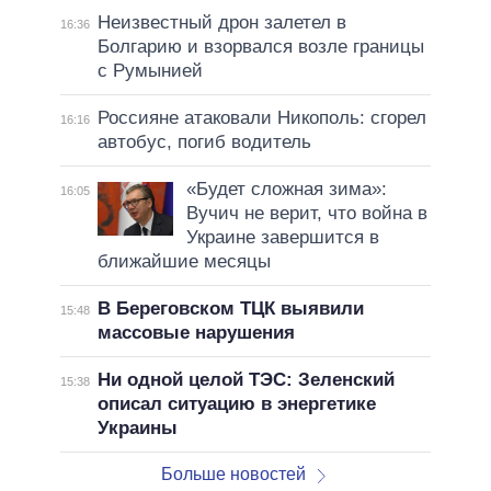
Неизвестный дрон залетел в
16:36
Болгарию и взорвался возле границы
с Румынией
Россияне атаковали Никополь: сгорел
16:16
автобус, погиб водитель
«Будет сложная зима»:
16:05
Вучич не верит, что война в
Украине завершится в
ближайшие месяцы
В Береговском ТЦК выявили
15:48
массовые нарушения
Ни одной целой ТЭС: Зеленский
15:38
описал ситуацию в энергетике
Украины
Больше новостей