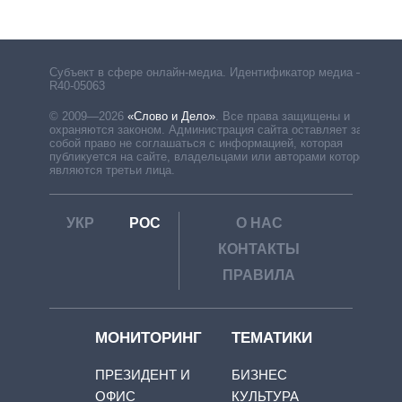
Субъект в сфере онлайн-медиа. Идентификатор медиа –
R40-05063
© 2009—2026
«Слово и Дело»
.
Все права защищены и
охраняются законом. Администрация сайта оставляет за
собой право не соглашаться с информацией, которая
публикуется на сайте, владельцами или авторами которой
являются третьи лица.
УКР
РОС
О НАС
КОНТАКТЫ
ПРАВИЛА
МОНИТОРИНГ
ТЕМАТИКИ
ПРЕЗИДЕНТ И
БИЗНЕС
ОФИС
КУЛЬТУРА