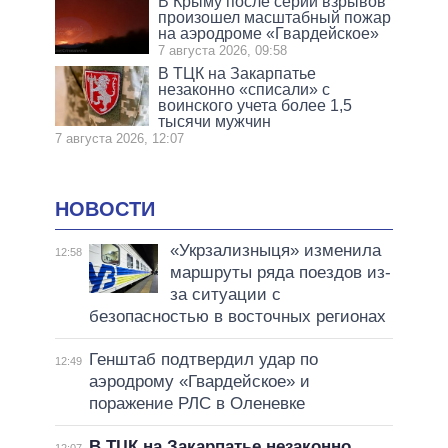
В Крыму после серии взрывов
произошел масштабный пожар
на аэродроме «Гвардейское»
7 августа 2026, 09:58
В ТЦК на Закарпатье
незаконно «списали» с
воинского учета более 1,5
тысячи мужчин
7 августа 2026, 12:07
НОВОСТИ
«Укрзализныця» изменила
12:58
маршруты ряда поездов из-
за ситуации с
безопасностью в восточных регионах
Генштаб подтвердил удар по
12:49
аэродрому «Гвардейское» и
поражение РЛС в Оленевке
В ТЦК на Закарпатье незаконно
12:07