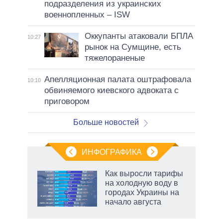
подразделения из украинских
военнопленных – ISW
Оккупанты атаковали БПЛА
10:27
рынок на Сумщине, есть
тяжелораненые
Апелляционная палата оштрафовала
10:10
обвиняемого киевского адвоката с
приговором
Больше новостей
ИНФОГРАФИКА
Как выросли тарифы
о
на холодную воду в
городах Украины на
начало августа
ic