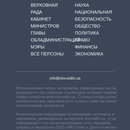
ВЕРХОВНАЯ
НАУКА
РАДА
НАЦИОНАЛЬНАЯ
КАБИНЕТ
БЕЗОПАСНОСТЬ
МИНИСТРОВ
ОБЩЕСТВО
ГЛАВЫ
ПОЛИТИКА
ОБЛАДМИНИСТРАЦИЙ
ПРАВО
МЭРЫ
ФИНАНСЫ
ВСЕ ПЕРСОНЫ
ЭКОНОМИКА
info@slovoidilo.ua
Использование любых материалов, размещённых на сайте,
разрешается при указании ссылки (для интернет-изданий —
гиперссылки) на www.slovoidilo.ua. Ссылка (гиперссылка)
обязательна вне зависимости от полного либо частичного
использования материалов.
Аналитическая информация об обещаниях политиков и
чиновников, размещенных на портале slovoidilo.ua, а также
информация о состоянии выполнения этих обещаний,
собрана и обработана ООО «ИА Слово и Дело» и является