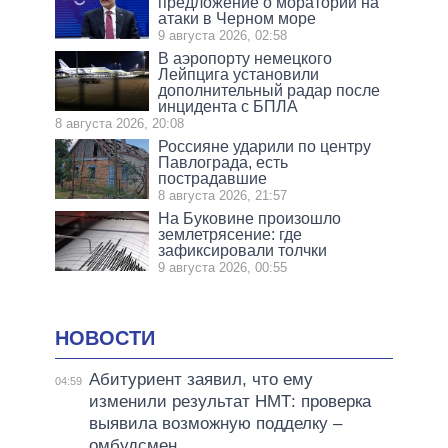
предложение о моратории на
атаки в Черном море
9 августа 2026, 02:58
В аэропорту немецкого
Лейпцига установили
дополнительный радар после
инцидента с БПЛА
8 августа 2026, 20:08
Россияне ударили по центру
Павлограда, есть
пострадавшие
8 августа 2026, 21:57
На Буковине произошло
землетрясение: где
зафиксировали толчки
9 августа 2026, 00:55
НОВОСТИ
Абитуриент заявил, что ему
04:59
изменили результат НМТ: проверка
выявила возможную подделку –
омбудсмен