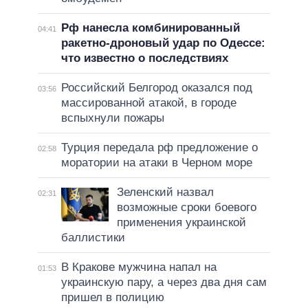
Рф нанесла комбинированный
04:41
ракетно-дроновый удар по Одессе:
что известно о последствиях
Российский Белгород оказался под
03:56
массированной атакой, в городе
вспыхнули пожары
Турция передала рф предложение о
02:58
моратории на атаки в Черном море
Зеленский назвал
02:31
возможные сроки боевого
применения украинской
баллистики
В Кракове мужчина напал на
01:53
украинскую пару, а через два дня сам
пришел в полицию