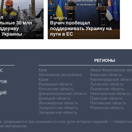
ил
8 августа
льные 30 млн
Вучич пообещал
оддержку
поддерживать Украину на
и Украины
пути в ЕС
РЕГИОНЫ
Киев
Ивано-Франковская об
ИС
Автономная республика
Киевская область
Крым
Кировоградская област
РОВ
Винницкая область
Луганская область
Волынская область
Львовская область
ЦИЙ
Днепропетровская область
Николаевская область
Донецкая область
Одесская область
Житомирская область
Полтавская область
Закарпатская область
Ровенская область
Запорожская область
 разрешается при указании ссылки (для интернет-изданий — гиперссылки
ния материалов.