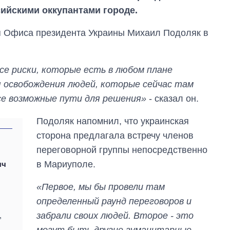
ийскими оккупантами городе.
ля Офиса президента Украины Михаил Подоляк в
се риски, которые есть в любом плане
я освобождения людей, которые сейчас там
все возможные пути для решения»
- сказал он.
Подоляк напомнил, что украинская
сторона предлагала встречу членов
переговорной группы непосредственно
От 1 месяца – до 5
лет: кто и как долго
в Мариуполе.
яч
занимал
должность
«Первое, мы бы провели там
руководителя СВР
определенный раунд переговоров и
забрали своих людей. Второе - это
,
могут быть другие гуманитарные