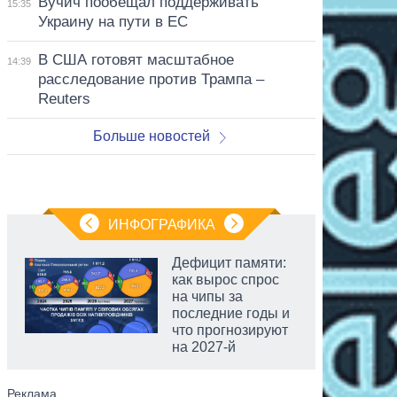
Вучич пообещал поддерживать
15:35
Украину на пути в ЕС
В США готовят масштабное
14:39
расследование против Трампа –
Reuters
Больше новостей
ИНФОГРАФИКА
Дефицит памяти:
как вырос спрос
на чипы за
последние годы и
что прогнозируют
на 2027-й