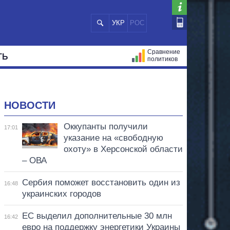
УКР
РОС
Сравнение
ТЬ
политиков
СТРАЦИЙ
МЭРЫ
ВСЕ ПЕРСОНЫ
НОВОСТИ
Оккупанты получили
17:01
указание на «свободную
охоту» в Херсонской области
– ОВА
Сербия поможет восстановить один из
16:48
украинских городов
ЕС выделил дополнительные 30 млн
16:42
евро на поддержку энергетики Украины