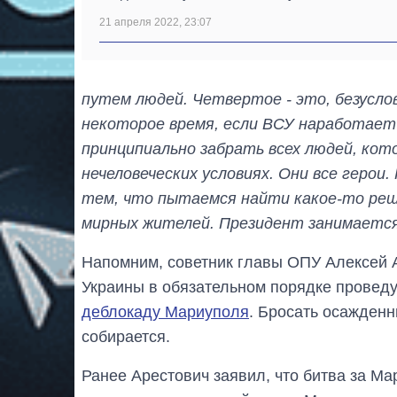
21 апреля 2022, 23:07
путем людей. Четвертое - это, безусло
некоторое время, если ВСУ наработает 
принципиально забрать всех людей, кот
нечеловеческих условиях. Они все герои
тем, что пытаемся найти какое-то реш
мирных жителей. Президент занимаетс
Напомним, советник главы ОПУ Алексей 
Украины в обязательном порядке провед
деблокаду Мариуполя
. Бросать осажденн
собирается.
Ранее Арестович заявил, что битва за М