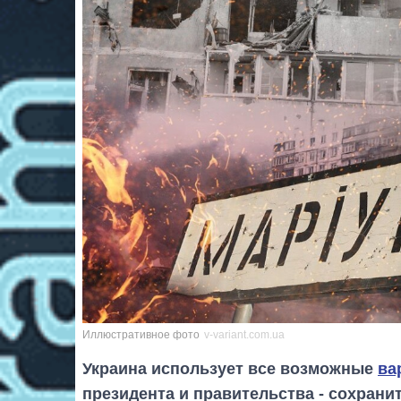
Иллюстративное фото
v-variant.com.ua
Украина использует все возможные
ва
президента и правительства - сохрани