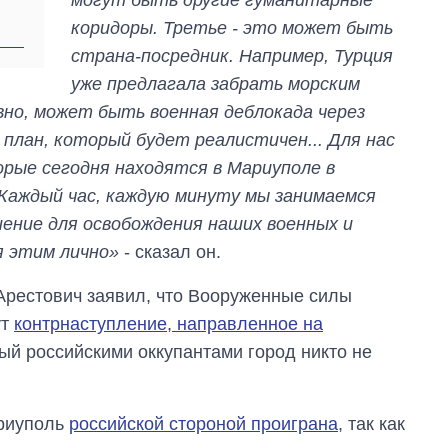
коридоры. Третье - это может быть
страна-посредник. Например, Турция
уже предлагала забрать морским
вно, может быть военная деблокада через
план, который будет реалистичен... Для нас
орые сегодня находятся в Мариуполе в
. Каждый час, каждую минуту мы занимаемся
ение для освобождения наших военных и
я этим лично»
- сказал он.
Арестович заявил, что Вооруженные силы
ут
контрнаступление, направленное на
ый российскими оккупантами город никто не
ариуполь
российской стороной проиграна
, так как