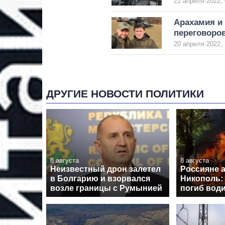
21 апреля 2022, 
Арахамия и
переговоров
20 апреля 2022, 
ДРУГИЕ НОВОСТИ ПОЛИТИКИ
8 августа
8 августа
Неизвестный дрон залетел
Россияне 
в Болгарию и взорвался
Никополь: 
возле границы с Румынией
погиб вод