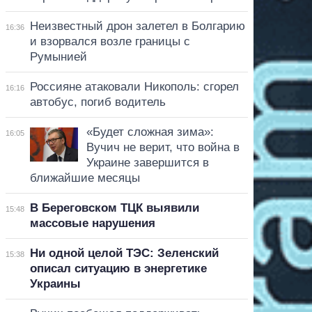
Неизвестный дрон залетел в Болгарию
16:36
и взорвался возле границы с
Румынией
Россияне атаковали Никополь: сгорел
16:16
автобус, погиб водитель
«Будет сложная зима»:
16:05
Вучич не верит, что война в
Украине завершится в
ближайшие месяцы
В Береговском ТЦК выявили
15:48
массовые нарушения
Ни одной целой ТЭС: Зеленский
15:38
описал ситуацию в энергетике
Украины