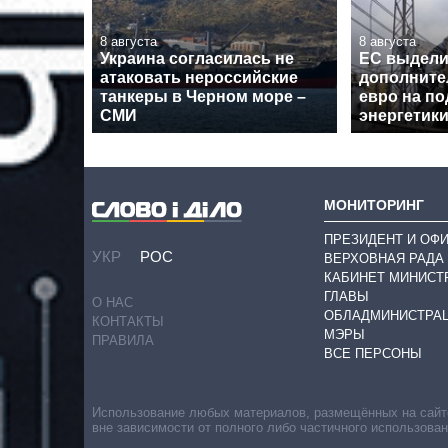
8 августа
8 августа
Украина согласилась не
ЕС выдел
атаковать нероссийские
дополните
танкеры в Черном море –
евро на п
СМИ
энергетик
МОНИТОРИНГ
ПРЕЗИДЕНТ И ОФ
УКР
РОС
ВЕРХОВНАЯ РАДА
КАБИНЕТ МИНИСТ
ГЛАВЫ
О НАС
ОБЛАДМИНИСТРА
КОНТАКТЫ
МЭРЫ
ПРАВИЛА
ВСЕ ПЕРСОНЫ
Использование любых материалов, размещённых на сайте,
вне зависимости от полного либо частичного использова