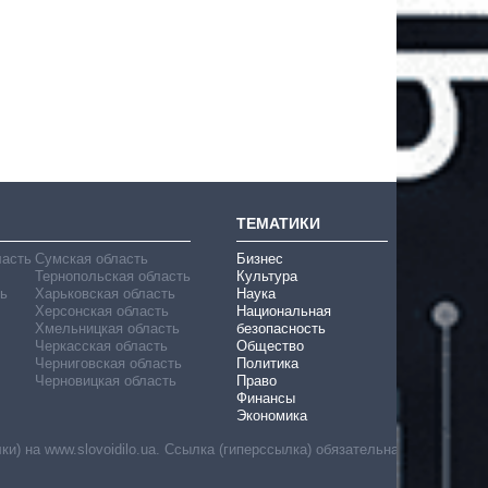
ТЕМАТИКИ
ласть
Сумская область
Бизнес
Тернопольская область
Культура
ь
Харьковская область
Наука
Херсонская область
Национальная
Хмельницкая область
безопасность
Черкасская область
Общество
Черниговская область
Политика
Черновицкая область
Право
Финансы
Экономика
) на www.slovoidilo.ua. Ссылка (гиперссылка) обязательна