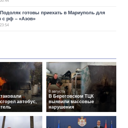
00:44
 Подоляк готовы приехать в Мариуполь для
 с рф – «Азов»
23:54
8 августа
атаковали
В Береговском ТЦК
сгорел автобус,
выявили массовые
итель
нарушения