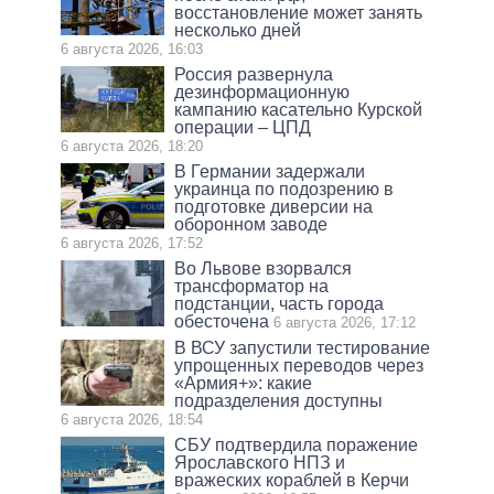
восстановление может занять
несколько дней
6 августа 2026, 16:03
Россия развернула
дезинформационную
кампанию касательно Курской
операции – ЦПД
6 августа 2026, 18:20
В Германии задержали
украинца по подозрению в
подготовке диверсии на
оборонном заводе
6 августа 2026, 17:52
Во Львове взорвался
трансформатор на
подстанции, часть города
обесточена
6 августа 2026, 17:12
В ВСУ запустили тестирование
упрощенных переводов через
«Армия+»: какие
подразделения доступны
6 августа 2026, 18:54
СБУ подтвердила поражение
Ярославского НПЗ и
вражеских кораблей в Керчи