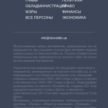
ГЛАВЫ
ПОЛИТИКА
ОБЛАДМИНИСТРАЦИЙ
ПРАВО
МЭРЫ
ФИНАНСЫ
ВСЕ ПЕРСОНЫ
ЭКОНОМИКА
info@slovoidilo.ua
Использование любых материалов, размещённых на сайте,
разрешается при указании ссылки (для интернет-изданий —
гиперссылки) на www.slovoidilo.ua. Ссылка (гиперссылка)
обязательна вне зависимости от полного либо частичного
использования материалов.
Аналитическая информация об обещаниях политиков и
чиновников, размещенных на портале slovoidilo.ua, а также
информация о состоянии выполнения этих обещаний,
собрана и обработана ООО «ИА Слово и Дело» и является
собственностью ООО «ИА Слово и Дело». Инфографики,
размещенные на портале slovoidilo.ua, созданы ОО «Система
народного контроля Слово и Дело» и являются
собственностью ОО «Система народного контроля Слово и
Дело».
Материалы, отмеченные значками, публикуются на правах
рекламы: «Промо», «Новости компаний», «Позиция»,
«Партнерский материал», «Спецпроект», «При поддержке».