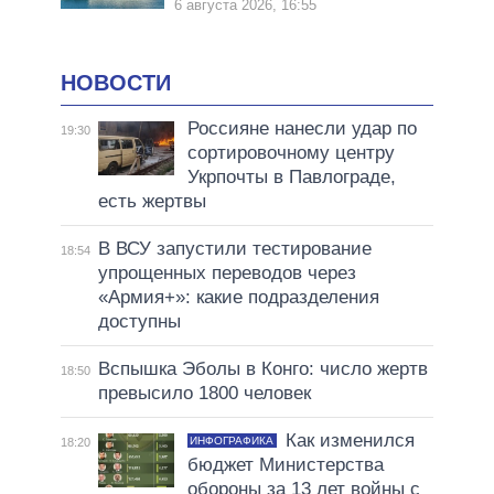
6 августа 2026, 16:55
НОВОСТИ
Россияне нанесли удар по
19:30
сортировочному центру
Укрпочты в Павлограде,
есть жертвы
В ВСУ запустили тестирование
18:54
упрощенных переводов через
«Армия+»: какие подразделения
доступны
Вспышка Эболы в Конго: число жертв
18:50
превысило 1800 человек
Как изменился
ИНФОГРАФИКА
18:20
бюджет Министерства
обороны за 13 лет войны с