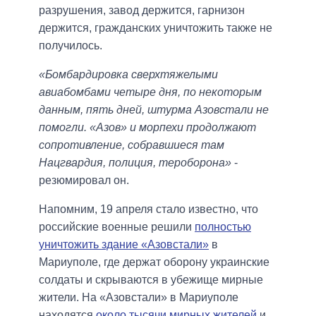
разрушения, завод держится, гарнизон
держится, гражданских уничтожить также не
получилось.
«Бомбардировка сверхтяжелыми
авиабомбами четыре дня, по некоторым
данным, пять дней, штурма Азовстали не
помогли. «Азов» и морпехи продолжают
сопротивление, собравшиеся там
Нацгвардия, полиция, тероборона»
-
резюмировал он.
Напомним, 19 апреля стало известно, что
российские военные решили
полностью
уничтожить здание «Азовстали»
в
Мариуполе, где держат оборону украинские
солдаты и скрываются в убежище мирные
жители. На «Азовстали» в Мариуполе
находятся
около тысячи мирных жителей
и