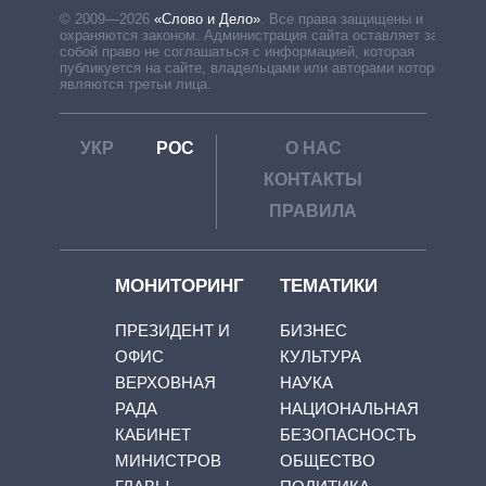
© 2009—2026
«Слово и Дело»
.
Все права защищены и
охраняются законом. Администрация сайта оставляет за
собой право не соглашаться с информацией, которая
публикуется на сайте, владельцами или авторами которой
являются третьи лица.
УКР
РОС
О НАС
КОНТАКТЫ
ПРАВИЛА
МОНИТОРИНГ
ТЕМАТИКИ
ПРЕЗИДЕНТ И
БИЗНЕС
ОФИС
КУЛЬТУРА
ВЕРХОВНАЯ
НАУКА
РАДА
НАЦИОНАЛЬНАЯ
КАБИНЕТ
БЕЗОПАСНОСТЬ
МИНИСТРОВ
ОБЩЕСТВО