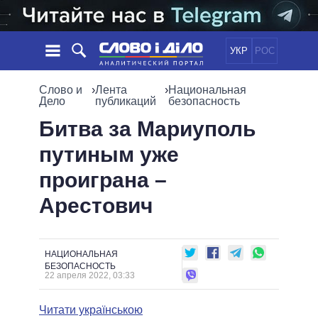
УКР
РОС
НОВОСТИ
Слово и
›
Лента
›
Национальная
Дело
публикаций
безопасность
ОБЕЩАНИЯ
ЛЕНТА
ПОЛИТИКА
Битва за Мариуполь
СОБЫТИЯ
ЭКОНОМИКА
путиным уже
ПОЛИТИКИ
СТАТЬИ
ОБЩЕСТВО
проиграна –
ИНФОГРАФИКА
МНЕНИЯ
МИР
ВСЕ ПОЛИТИКИ
Арестович
ОБЗОРЫ
ПРЕЗИДЕНТ И ОФИС
ВИДЕО
ДАЙДЖЕСТЫ
ВЕРХОВНАЯ РАДА
ПОДДЕРЖАТЬ
КАБИНЕТ МИНИСТРОВ
НАЦИОНАЛЬНАЯ
ГЛАВЫ ОБЛАДМИНИСТРАЦИЙ
БЕЗОПАСНОСТЬ
СРАВНЕНИЕ ПОЛИТИКОВ
22 апреля 2022, 03:33
МЭРЫ
ВСЕ ПЕРСОНЫ
Читати українською