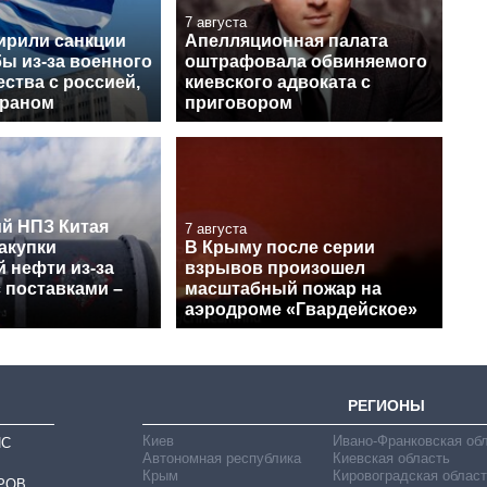
7 августа
рили санкции
Апелляционная палата
ы из-за военного
оштрафовала обвиняемого
ства с россией,
киевского адвоката с
Ираном
приговором
й НПЗ Китая
7 августа
акупки
В Крыму после серии
 нефти из-за
взрывов произошел
 поставками –
масштабный пожар на
аэродроме «Гвардейское»
РЕГИОНЫ
Киев
Ивано-Франковская об
ИС
Автономная республика
Киевская область
Крым
Кировоградская област
РОВ