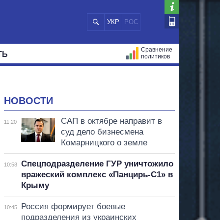
УКР
РОС
Сравнение
ТЬ
политиков
СТРАЦИЙ
МЭРЫ
ВСЕ ПЕРСОНЫ
НОВОСТИ
САП в октябре направит в
11:20
суд дело бизнесмена
Комарницкого о земле
Спецподразделение ГУР уничтожило
10:58
вражеский комплекс «Панцирь-С1» в
Крыму
Россия формирует боевые
10:45
подразделения из украинских