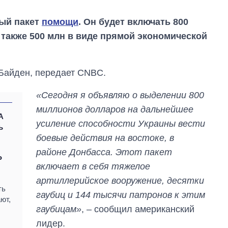
ый пакет
помощи
. Он будет включать 800
 также 500 млн в виде прямой экономической
 Байден, передает CNBC.
«Сегодня я объявляю о выделении 800
миллионов долларов на дальнейшее
А
усиление способности Украины вести
ь
боевые действия на востоке, в
районе Донбасса. Этот пакет
P
включает в себя тяжелое
артиллерийское вооружение, десятки
Как изменился
ть
бюджет
гаубиц и 144 тысячи патронов к этим
ют,
Министерства
гаубицам»
, – сообщил американский
обороны за 13 лет
лидер.
войны с россией