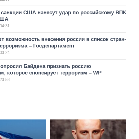
санкции США нанесут удар по российскому ВПК
США
04:31
 возможность внесения россии в список стран-
ерроризма – Госдепартамент
03:24
попросил Байдена признать россию
м, которое спонсирует терроризм – WP
23:58