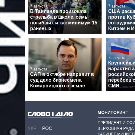
7 августа
7 августа
В Таиланде произошла
США расши
стрельба в школе, семь
против Куб
погибших и как минимум 15
сотрудниче
раненых
Китаем и 
7 августа
Крупнейши
нарастил з
7 августа
САП в октябре направит в
российской
суд дело бизнесмена
перебоев с
Комарницкого о земле
СМИ
МОНИТОРИНГ
ПРЕЗИДЕНТ И ОФ
УКР
РОС
ВЕРХОВНАЯ РАДА
КАБИНЕТ МИНИСТ