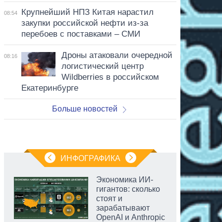
Крупнейший НПЗ Китая нарастил
08:54
закупки российской нефти из-за
перебоев с поставками – СМИ
Дроны атаковали очередной
08:16
логистический центр
Wildberries в российском
Екатеринбурге
Больше новостей
ИНФОГРАФИКА
Экономика ИИ-
гигантов: сколько
стоят и
зарабатывают
OpenAI и Anthropic