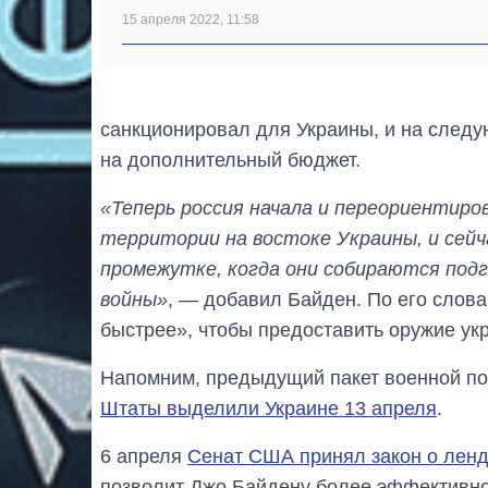
15 апреля 2022, 11:58
санкционировал для Украины, и на след
на дополнительный бюджет.
«Теперь россия начала и переориентиро
территории на востоке Украины, и сейч
промежутке, когда они собираются под
войны»
, — добавил Байден. По его слов
быстрее», чтобы предоставить оружие ук
Напомним, предыдущий пакет военной по
Штаты выделили Украине 13 апреля
.
6 апреля
Сенат США принял закон о ленд
позволит Джо Байдену более эффективно