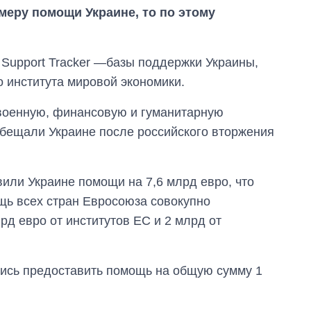
меру помощи Украине, то по этому
 Support Tracker —базы поддержки Украины,
 института мировой экономики.
 военную, финансовую и гуманитарную
обещали Украине после российского вторжения
или Украине помощи на 7,6 млрд евро, что
щь всех стран Евросоюза совокупно
рд евро от институтов ЕС и 2 млрд от
Как изменился
бюджет
Министерства
лись предоставить помощь на общую сумму 1
обороны за 13 лет
войны с россией