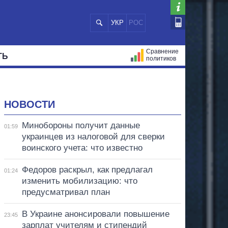
УКР
РОС
Сравнение
ТЬ
политиков
СТРАЦИЙ
МЭРЫ
ВСЕ ПЕРСОНЫ
НОВОСТИ
Минобороны получит данные
01:59
украинцев из налоговой для сверки
воинского учета: что известно
Федоров раскрыл, как предлагал
01:24
изменить мобилизацию: что
предусматривал план
В Украине анонсировали повышение
23:45
зарплат учителям и стипендий