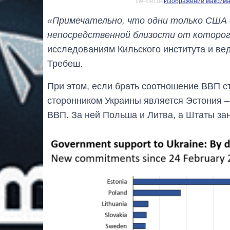
ifw-kiel.de
Изображение максимал
«Примечательно, что одни только США д
непосредственной близости от которог
исследованиям Кильского института и вед
Требеш.
При этом, если брать соотношение ВВП с
сторонником Украины является Эстония –
ВВП. За ней Польша и Литва, а Штаты за