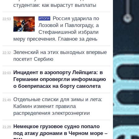
студентам: как вырастут выплаты
Россия ударила по
ИТОГИ
22:53
Лозовой и Павлограду, а
Стефанишиной избрали
меру пресечения. Главное за день
Зеленский на этих выходных впервые
22:32
посетит Сербию
Инцидент в аэропорту Лейпцига: в
22:03
Германии опровергли информацию
о боеприпасах на борту самолета
Отдельные списки для зимы и лета:
21:49
Кабмин изменит правила
распределения электроэнергии
Немецкое грузовое судно попало
21:29
под атаку дронами в Черном море –