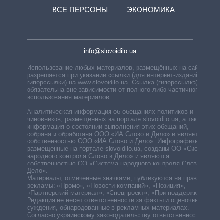
ВСЕ ПЕРСОНЫ
ЭКОНОМИКА
info@slovoidilo.ua
Использование любых материалов, размещённых на сайте,
разрешается при указании ссылки (для интернет-изданий —
гиперссылки) на www.slovoidilo.ua. Ссылка (гиперссылка)
обязательна вне зависимости от полного либо частичного
использования материалов.
Аналитическая информация об обещаниях политиков и
чиновников, размещенных на портале slovoidilo.ua, а также
информация о состоянии выполнения этих обещаний,
собрана и обработана ООО «ИА Слово и Дело» и является
собственностью ООО «ИА Слово и Дело». Инфографики,
размещенные на портале slovoidilo.ua, созданы ОО «Система
народного контроля Слово и Дело» и являются
собственностью ОО «Система народного контроля Слово и
Дело».
Материалы, отмеченные значками, публикуются на правах
рекламы: «Промо», «Новости компаний», «Позиция»,
«Партнерский материал», «Спецпроект», «При поддержке».
Редакция не несет ответственности за факты и оценочные
суждения, обнародованные в рекламных материалах.
Согласно украинскому законодательству ответственность за