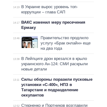
В Украине вырос уровень топ-
14:19
коррупции – глава САП
ВАКС изменил меру пресечения
14:17
Ермаку
Правительство продлило
13:46
услугу «Брак онлайн» еще
на два года
В Лейпциге дрон врезался в крыло
13:38
украинского Ан-124: СМИ раскрыли
новые детали
Силы обороны поразили пусковые
13:11
установки «С-400», НПЗ в
Татарстане и подразделение
оккупантов
Стерненко и Портников возглавили
12:52