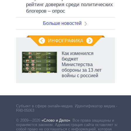
рейтинг доверия среди политических
блогеров – опрос
Больше новостей
ИНФОГРАФИКА
 5
Как изменился
го
бюджет
сть
Министерства
ВР
обороны за 13 лет
войны с россией
маги
Субъект в сфере онлайн-медиа. Идентификатор медиа –
R40-05063
© 2009—2026
«Слово и Дело»
.
Все права защищены и
охраняются законом. Администрация сайта оставляет за
собой право не соглашаться с информацией, которая