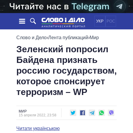
УКР
РОС
НОВОСТИ
Слово и Дело
›
Лента публикаций
›
Мир
Зеленский попросил
ОБЕЩАНИЯ
ЛЕНТА
ПОЛИТИКА
Байдена признать
СОБЫТИЯ
ЭКОНОМИКА
ПОЛИТИКИ
россию государством,
СТАТЬИ
ОБЩЕСТВО
ИНФОГРАФИКА
МНЕНИЯ
МИР
ВСЕ ПОЛИТИКИ
которое спонсирует
ОБЗОРЫ
ПРЕЗИДЕНТ И ОФИС
терроризм – WP
ВИДЕО
ДАЙДЖЕСТЫ
ВЕРХОВНАЯ РАДА
ПОДДЕРЖАТЬ
КАБИНЕТ МИНИСТРОВ
ГЛАВЫ ОБЛАДМИНИСТРАЦИЙ
МИР
СРАВНЕНИЕ ПОЛИТИКОВ
15 апреля 2022, 23:58
МЭРЫ
Читати українською
ВСЕ ПЕРСОНЫ