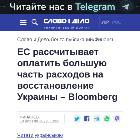
УКР
РОС
НОВОСТИ
Слово и Дело
›
Лента публикаций
›
Финансы
ЕС рассчитывает
ОБЕЩАНИЯ
ЛЕНТА
ПОЛИТИКА
оплатить большую
СОБЫТИЯ
ЭКОНОМИКА
ПОЛИТИКИ
часть расходов на
СТАТЬИ
ОБЩЕСТВО
ИНФОГРАФИКА
МНЕНИЯ
МИР
ВСЕ ПОЛИТИКИ
восстановление
ОБЗОРЫ
ПРЕЗИДЕНТ И ОФИС
Украины – Bloomberg
ВИДЕО
ДАЙДЖЕСТЫ
ВЕРХОВНАЯ РАДА
ПОДДЕРЖАТЬ
КАБИНЕТ МИНИСТРОВ
ГЛАВЫ ОБЛАДМИНИСТРАЦИЙ
ФИНАНСЫ
СРАВНЕНИЕ ПОЛИТИКОВ
19 апреля 2022, 13:08
МЭРЫ
Читати українською
ВСЕ ПЕРСОНЫ