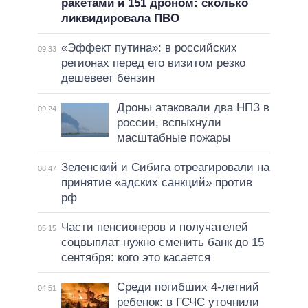
ракетами и 151 дроном: сколько
ликвидировала ПВО
«Эффект путина»: в российских
09:33
регионах перед его визитом резко
дешевеет бензин
Дроны атаковали два НПЗ в
09:24
россии, вспыхнули
масштабные пожары
Зеленский и Сибига отреагировали на
08:47
принятие «адских санкций» против
рф
Части пенсионеров и получателей
05:15
соцвыплат нужно сменить банк до 15
сентября: кого это касается
Среди погибших 4-летний
04:51
ребенок: в ГСЧС уточнили