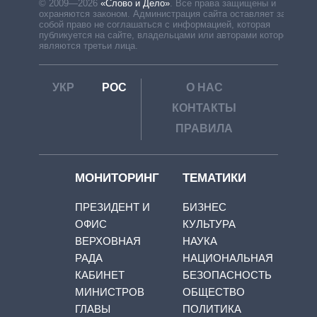
© 2009—2026
«Слово и Дело»
.
Все права защищены и
охраняются законом. Администрация сайта оставляет за
собой право не соглашаться с информацией, которая
публикуется на сайте, владельцами или авторами которой
являются третьи лица.
УКР
РОС
О НАС
КОНТАКТЫ
ПРАВИЛА
МОНИТОРИНГ
ТЕМАТИКИ
ПРЕЗИДЕНТ И
БИЗНЕС
ОФИС
КУЛЬТУРА
ВЕРХОВНАЯ
НАУКА
РАДА
НАЦИОНАЛЬНАЯ
КАБИНЕТ
БЕЗОПАСНОСТЬ
МИНИСТРОВ
ОБЩЕСТВО
ГЛАВЫ
ПОЛИТИКА