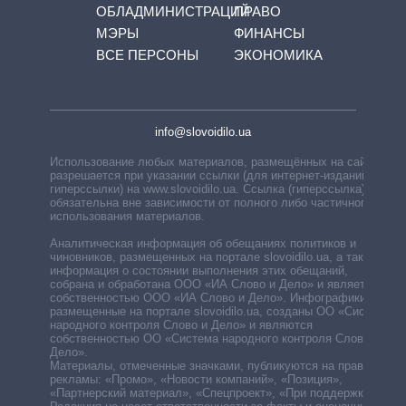
ОБЛАДМИНИСТРАЦИЙ
ПРАВО
МЭРЫ
ФИНАНСЫ
ВСЕ ПЕРСОНЫ
ЭКОНОМИКА
info@slovoidilo.ua
Использование любых материалов, размещённых на сайте,
разрешается при указании ссылки (для интернет-изданий —
гиперссылки) на www.slovoidilo.ua. Ссылка (гиперссылка)
обязательна вне зависимости от полного либо частичного
использования материалов.
Аналитическая информация об обещаниях политиков и
чиновников, размещенных на портале slovoidilo.ua, а также
информация о состоянии выполнения этих обещаний,
собрана и обработана ООО «ИА Слово и Дело» и является
собственностью ООО «ИА Слово и Дело». Инфографики,
размещенные на портале slovoidilo.ua, созданы ОО «Система
народного контроля Слово и Дело» и являются
собственностью ОО «Система народного контроля Слово и
Дело».
Материалы, отмеченные значками, публикуются на правах
рекламы: «Промо», «Новости компаний», «Позиция»,
«Партнерский материал», «Спецпроект», «При поддержке».