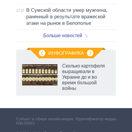
В Сумской области умер мужчина,
17:27
раненный в результате вражеской
атаки на рынок в Белополье
Больше новостей
ИНФОГРАФИКА
Сколько картофеля
выращивали в
Украине до и во
ет
время большой
войны
рф
Субъект в сфере онлайн-медиа. Идентификатор медиа –
R40-05063