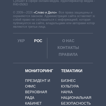
Субъект в сфере онлайн-медиа. Идентификатор медиа –
R40-05063
© 2009—2026
«Слово и Дело»
.
Все права защищены и
охраняются законом. Администрация сайта оставляет за
собой право не соглашаться с информацией, которая
публикуется на сайте, владельцами или авторами которой
являются третьи лица.
УКР
РОС
О НАС
КОНТАКТЫ
ПРАВИЛА
МОНИТОРИНГ
ТЕМАТИКИ
ПРЕЗИДЕНТ И
БИЗНЕС
ОФИС
КУЛЬТУРА
ВЕРХОВНАЯ
НАУКА
РАДА
НАЦИОНАЛЬНАЯ
КАБИНЕТ
БЕЗОПАСНОСТЬ