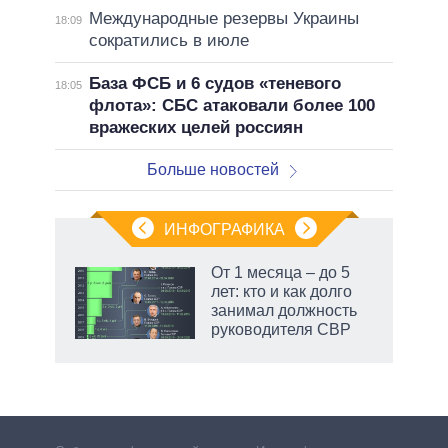
Международные резервы Украины
18:09
сократились в июле
База ФСБ и 6 судов «теневого
18:05
флота»: СБС атаковали более 100
вражеских целей россиян
Больше новостей
ИНФОГРАФИКА
 как
От 1 месяца – до 5
чипы
лет: кто и как долго
ды и
занимал должность
т на
руководителя СВР