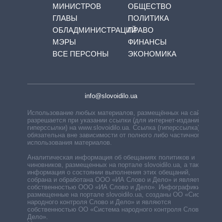
МИНИСТРОВ
ОБЩЕСТВО
ГЛАВЫ
ПОЛИТИКА
ОБЛАДМИНИСТРАЦИЙ
ПРАВО
МЭРЫ
ФИНАНСЫ
ВСЕ ПЕРСОНЫ
ЭКОНОМИКА
info@slovoidilo.ua
Использование любых материалов, размещённых на сайте,
разрешается при указании ссылки (для интернет-изданий —
гиперссылки) на www.slovoidilo.ua. Ссылка (гиперссылка)
обязательна вне зависимости от полного либо частичного
использования материалов.
Аналитическая информация об обещаниях политиков и
чиновников, размещенных на портале slovoidilo.ua, а также
информация о состоянии выполнения этих обещаний,
собрана и обработана ООО «ИА Слово и Дело» и является
собственностью ООО «ИА Слово и Дело». Инфографики,
размещенные на портале slovoidilo.ua, созданы ОО «Система
народного контроля Слово и Дело» и являются
собственностью ОО «Система народного контроля Слово и
Дело».