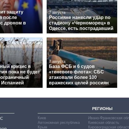
лит защиту
7 августа
в после
Россияне нанесли удар по
 с дроном в
стадиону «Черноморец» в
Одессе, есть пострадавший
7 августа
ный кризис в
База ФСБ и 6 судов
лия пока не будет
«теневого флота»: СБС
пограничный
атаковали более 100
с Испанией
вражеских целей россиян
РЕГИОНЫ
Киев
Ивано-Франковская об
ИС
Автономная республика
Киевская область
Крым
Кировоградская област