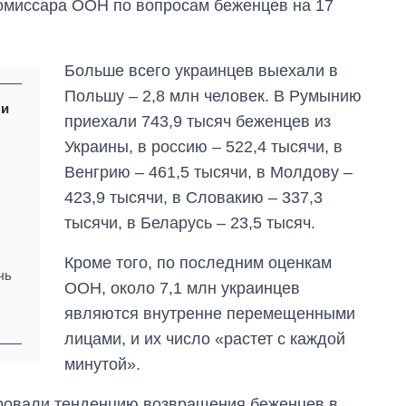
омиссара ООН по вопросам беженцев на 17
Больше всего украинцев выехали в
Польшу – 2,8 млн человек. В Румынию
 и
приехали 743,9 тысяч беженцев из
Украины, в россию – 522,4 тысячи, в
Венгрию – 461,5 тысячи, в Молдову –
423,9 тысячи, в Словакию – 337,3
тысячи, в Беларусь – 23,5 тысяч.
Кроме того, по последним оценкам
чь
ООН, около 7,1 млн украинцев
Дефицит памяти:
как вырос спрос
являются внутренне перемещенными
на чипы за
лицами, и их число «растет с каждой
последние годы и
что прогнозируют
минутой».
на 2027-й
ровали тенденцию возвращения беженцев в