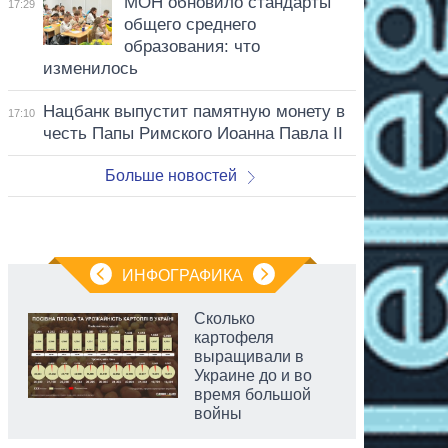
МОН обновило стандарты
17:29
общего среднего
образования: что
изменилось
Нацбанк выпустит памятную монету в
17:10
честь Папы Римского Иоанна Павла II
Больше новостей
ИНФОГРАФИКА
Сколько
картофеля
выращивали в
Украине до и во
время большой
войны