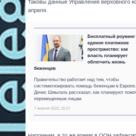
Таковы данные Управления верховного к
апреля.
Бесплатный роуминг
единое платежное
пространство: как
власть планирует
облегчить жизнь
беженцев
Правительство работает над тем, чтобы
систематизировать помощь беженцам в Европе.
Денис Шмыгаль рассказал, как планируют помо
перемещенным лицам.
7 апреля 2022, 20:27
Напомним, в то же время в ООН зафикси