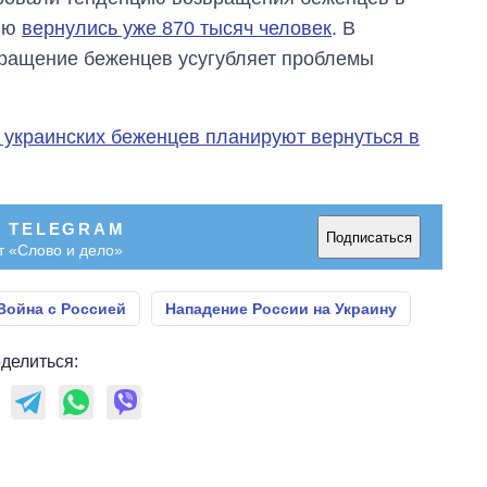
елю
вернулись уже 870 тысяч человек
. В
вращение беженцев усугубляет проблемы
 украинских беженцев планируют вернуться в
В TELEGRAM
Подписаться
т «Слово и дело»
Война с Россией
Нападение России на Украину
делиться: