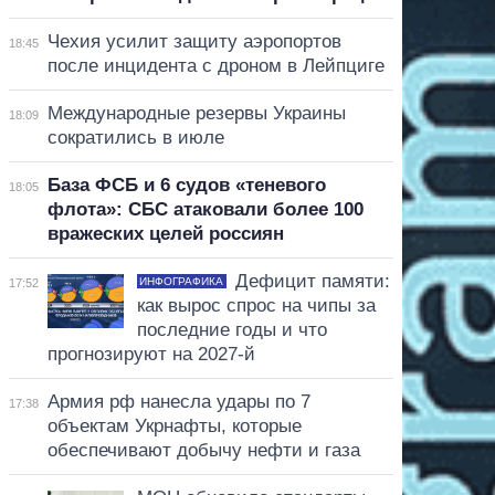
Чехия усилит защиту аэропортов
18:45
после инцидента с дроном в Лейпциге
Международные резервы Украины
18:09
сократились в июле
База ФСБ и 6 судов «теневого
18:05
флота»: СБС атаковали более 100
вражеских целей россиян
Дефицит памяти:
ИНФОГРАФИКА
17:52
как вырос спрос на чипы за
последние годы и что
прогнозируют на 2027-й
Армия рф нанесла удары по 7
17:38
объектам Укрнафты, которые
обеспечивают добычу нефти и газа