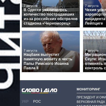
7 августа
7 августа
В Одессе увеличилось
Чехия уси
количество пострадавших
аэропорто
из-за российских обстрелов
инцидента
стадиона «Черноморец»
Лейпциге
7 августа
7 августа
Нацбанк выпустит
Миграцион
памятную монету в честь
Сеуте: Ита
Папы Римского Иоанна
отменять 
Павла II
контроль 
МОНИТОРИНГ
ПРЕЗИДЕНТ И ОФ
УКР
РОС
ВЕРХОВНАЯ РАДА