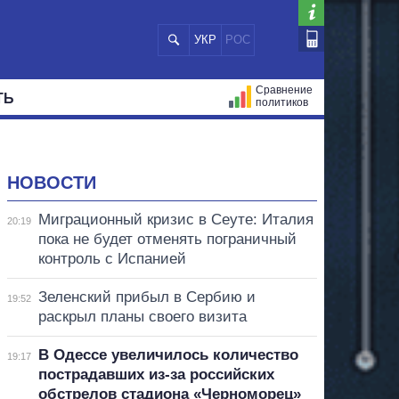
УКР
РОС
Сравнение
ТЬ
политиков
СТРАЦИЙ
МЭРЫ
ВСЕ ПЕРСОНЫ
НОВОСТИ
Миграционный кризис в Сеуте: Италия
20:19
пока не будет отменять пограничный
контроль с Испанией
Зеленский прибыл в Сербию и
19:52
раскрыл планы своего визита
В Одессе увеличилось количество
19:17
пострадавших из-за российских
обстрелов стадиона «Черноморец»