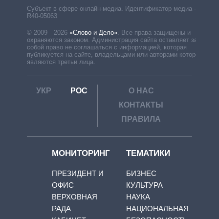
Субъект в сфере онлайн-медиа. Идентификатор медиа –
R40-05063
© 2009—2026
«Слово и Дело»
.
Все права защищены и
охраняются законом. Администрация сайта оставляет за
собой право не соглашаться с информацией, которая
публикуется на сайте, владельцами или авторами которой
являются третьи лица.
УКР
РОС
О НАС
КОНТАКТЫ
ПРАВИЛА
МОНИТОРИНГ
ТЕМАТИКИ
ПРЕЗИДЕНТ И
БИЗНЕС
ОФИС
КУЛЬТУРА
ВЕРХОВНАЯ
НАУКА
РАДА
НАЦИОНАЛЬНАЯ