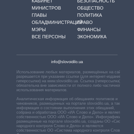
КАБИНЕТ
БЕЗОПАСНОСТЬ
МИНИСТРОВ
ОБЩЕСТВО
ГЛАВЫ
ПОЛИТИКА
ОБЛАДМИНИСТРАЦИЙ
ПРАВО
МЭРЫ
ФИНАНСЫ
ВСЕ ПЕРСОНЫ
ЭКОНОМИКА
info@slovoidilo.ua
Использование любых материалов, размещённых на сайте,
разрешается при указании ссылки (для интернет-изданий —
гиперссылки) на www.slovoidilo.ua. Ссылка (гиперссылка)
обязательна вне зависимости от полного либо частичного
использования материалов.
Аналитическая информация об обещаниях политиков и
чиновников, размещенных на портале slovoidilo.ua, а также
информация о состоянии выполнения этих обещаний,
собрана и обработана ООО «ИА Слово и Дело» и является
собственностью ООО «ИА Слово и Дело». Инфографики,
размещенные на портале slovoidilo.ua, созданы ОО «Система
народного контроля Слово и Дело» и являются
собственностью ОО «Система народного контроля Слово и