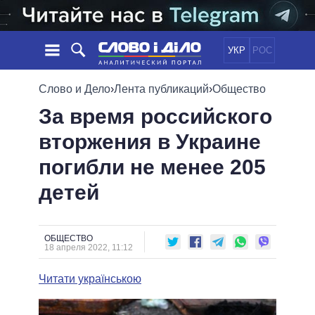
УКР
РОС
НОВОСТИ
Слово и Дело
›
Лента публикаций
›
Общество
За время российского
ОБЕЩАНИЯ
ЛЕНТА
ПОЛИТИКА
вторжения в Украине
СОБЫТИЯ
ЭКОНОМИКА
ПОЛИТИКИ
погибли не менее 205
СТАТЬИ
ОБЩЕСТВО
ИНФОГРАФИКА
МНЕНИЯ
МИР
ВСЕ ПОЛИТИКИ
детей
ОБЗОРЫ
ПРЕЗИДЕНТ И ОФИС
ВИДЕО
ДАЙДЖЕСТЫ
ВЕРХОВНАЯ РАДА
ОБЩЕСТВО
ПОДДЕРЖАТЬ
КАБИНЕТ МИНИСТРОВ
18 апреля 2022, 11:12
ГЛАВЫ ОБЛАДМИНИСТРАЦИЙ
СРАВНЕНИЕ ПОЛИТИКОВ
Читати українською
МЭРЫ
ВСЕ ПЕРСОНЫ