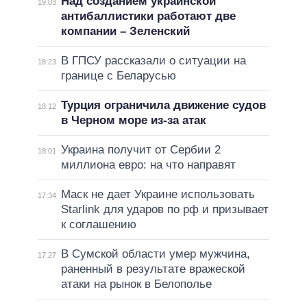
Над созданием украинской
19:03
антибаллистики работают две
компании – Зеленский
В ГПСУ рассказали о ситуации на
18:23
границе с Беларусью
Турция ограничила движение судов
18:12
в Черном море из-за атак
Украина получит от Сербии 2
18:01
миллиона евро: на что направят
Маск не дает Украине использовать
17:34
Starlink для ударов по рф и призывает
к соглашению
В Сумской области умер мужчина,
17:27
раненный в результате вражеской
атаки на рынок в Белополье