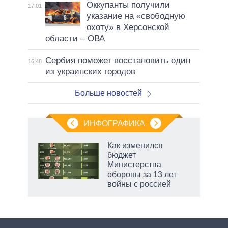
Оккупанты получили
17:01
указание на «свободную
охоту» в Херсонской
области – ОВА
Сербия поможет восстановить один
16:48
из украинских городов
Больше новостей
ИНФОГРАФИКА
 5
Как изменился
го
бюджет
сть
Министерства
ВР
обороны за 13 лет
войны с россией
маги