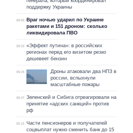
генерала, который координировал
поддержку Украины
Враг ночью ударил по Украине
09:59
ракетами и 151 дроном: сколько
ликвидировала ПВО
«Эффект путина»: в российских
09:33
регионах перед его визитом резко
дешевеет бензин
Дроны атаковали два НПЗ в
09:24
россии, вспыхнули
масштабные пожары
Зеленский и Сибига отреагировали на
08:47
принятие «адских санкций» против
рф
Части пенсионеров и получателей
05:15
соцвыплат нужно сменить банк до 15