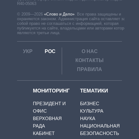
R40-05063
© 2009—2026
«Слово и Дело»
.
Все права защищены и
охраняются законом. Администрация сайта оставляет за
собой право не соглашаться с информацией, которая
публикуется на сайте, владельцами или авторами которой
являются третьи лица.
УКР
РОС
О НАС
КОНТАКТЫ
ПРАВИЛА
МОНИТОРИНГ
ТЕМАТИКИ
ПРЕЗИДЕНТ И
БИЗНЕС
ОФИС
КУЛЬТУРА
ВЕРХОВНАЯ
НАУКА
РАДА
НАЦИОНАЛЬНАЯ
КАБИНЕТ
БЕЗОПАСНОСТЬ