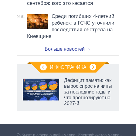
сентября: кого это касается
Среди погибших 4-летний
04:51
ребенок: в ГСЧС уточнили
последствия обстрела на
Киевщине
Больше новостей
ИНФОГРАФИКА
Дефицит памяти: как
вырос спрос на чипы
за последние годы и
ет
что прогнозируют на
2027-й
маги
Субъект в сфере онлайн-медиа. Идентификатор медиа –