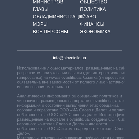
МИНИСТРОВ
ОБЩЕСТВО
ГЛАВЫ
ПОЛИТИКА
ОБЛАДМИНИСТРАЦИЙ
ПРАВО
МЭРЫ
ФИНАНСЫ
ВСЕ ПЕРСОНЫ
ЭКОНОМИКА
info@slovoidilo.ua
Использование любых материалов, размещённых на сайте,
разрешается при указании ссылки (для интернет-изданий —
гиперссылки) на www.slovoidilo.ua. Ссылка (гиперссылка)
обязательна вне зависимости от полного либо частичного
использования материалов.
Аналитическая информация об обещаниях политиков и
чиновников, размещенных на портале slovoidilo.ua, а также
информация о состоянии выполнения этих обещаний,
собрана и обработана ООО «ИА Слово и Дело» и является
собственностью ООО «ИА Слово и Дело». Инфографики,
размещенные на портале slovoidilo.ua, созданы ОО «Система
народного контроля Слово и Дело» и являются
собственностью ОО «Система народного контроля Слово и
Дело».
Материалы, отмеченные значками, публикуются на правах