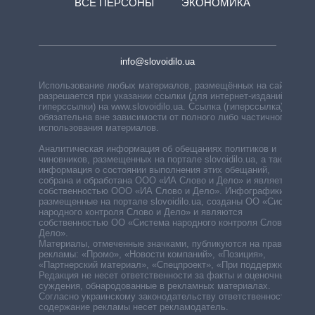
ВСЕ ПЕРСОНЫ
ЭКОНОМИКА
info@slovoidilo.ua
Использование любых материалов, размещённых на сайте,
разрешается при указании ссылки (для интернет-изданий —
гиперссылки) на www.slovoidilo.ua. Ссылка (гиперссылка)
обязательна вне зависимости от полного либо частичного
использования материалов.
Аналитическая информация об обещаниях политиков и
чиновников, размещенных на портале slovoidilo.ua, а также
информация о состоянии выполнения этих обещаний,
собрана и обработана ООО «ИА Слово и Дело» и является
собственностью ООО «ИА Слово и Дело». Инфографики,
размещенные на портале slovoidilo.ua, созданы ОО «Система
народного контроля Слово и Дело» и являются
собственностью ОО «Система народного контроля Слово и
Дело».
Материалы, отмеченные значками, публикуются на правах
рекламы: «Промо», «Новости компаний», «Позиция»,
«Партнерский материал», «Спецпроект», «При поддержке».
Редакция не несет ответственности за факты и оценочные
суждения, обнародованные в рекламных материалах.
Согласно украинскому законодательству ответственность за
содержание рекламы несет рекламодатель.