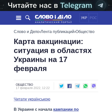
УКР
РОС
НОВОСТИ
Слово и Дело
›
Лента публикаций
›
Общество
Карта вакцинации:
ОБЕЩАНИЯ
ЛЕНТА
ПОЛИТИКА
ситуация в областях
СОБЫТИЯ
ЭКОНОМИКА
ПОЛИТИКИ
Украины на 17
СТАТЬИ
ОБЩЕСТВО
ИНФОГРАФИКА
МНЕНИЯ
МИР
ВСЕ ПОЛИТИКИ
февраля
ОБЗОРЫ
ПРЕЗИДЕНТ И ОФИС
ВИДЕО
ДАЙДЖЕСТЫ
ВЕРХОВНАЯ РАДА
ОБЩЕСТВО
ПОДДЕРЖАТЬ
КАБИНЕТ МИНИСТРОВ
17 февраля 2022, 12:22
ГЛАВЫ ОБЛАДМИНИСТРАЦИЙ
СРАВНЕНИЕ ПОЛИТИКОВ
Читати українською
МЭРЫ
ВСЕ ПЕРСОНЫ
В Украине с начала
кампании по