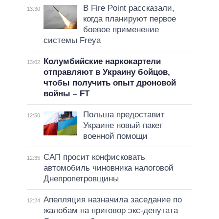
В Fire Point рассказали,
13:30
когда планируют первое
боевое применение
системы Freya
Колумбийские наркокартели
13:02
отправляют в Украину бойцов,
чтобы получить опыт дроновой
войны – FT
Польша предоставит
12:50
Украине новый пакет
военной помощи
САП просит конфисковать
12:35
автомобиль чиновника налоговой
Днепропетровщины
Апелляция назначила заседание по
12:24
жалобам на приговор экс-депутата