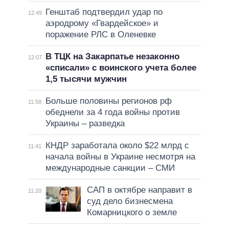
Генштаб подтвердил удар по
12:49
аэродрому «Гвардейское» и
поражение РЛС в Оленевке
В ТЦК на Закарпатье незаконно
12:07
«списали» с воинского учета более
1,5 тысячи мужчин
Больше половины регионов рф
11:58
обеднели за 4 года войны против
Украины – разведка
КНДР заработала около $22 млрд с
11:41
начала войны в Украине несмотря на
международные санкции – СМИ
САП в октябре направит в
11:20
суд дело бизнесмена
Комарницкого о земле