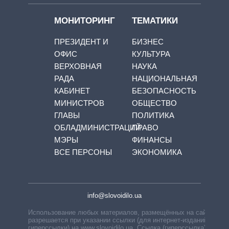
МОНИТОРИНГ
ТЕМАТИКИ
ПРЕЗИДЕНТ И
БИЗНЕС
ОФИС
КУЛЬТУРА
ВЕРХОВНАЯ
НАУКА
РАДА
НАЦИОНАЛЬНАЯ
КАБИНЕТ
БЕЗОПАСНОСТЬ
МИНИСТРОВ
ОБЩЕСТВО
ГЛАВЫ
ПОЛИТИКА
ОБЛАДМИНИСТРАЦИЙ
ПРАВО
МЭРЫ
ФИНАНСЫ
ВСЕ ПЕРСОНЫ
ЭКОНОМИКА
info@slovoidilo.ua
Использование любых материалов, размещённых на сайте,
разрешается при указании ссылки (для интернет-изданий —
гиперссылки) на www.slovoidilo.ua. Ссылка (гиперссылка)