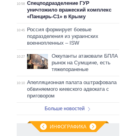
Спецподразделение ГУР
10:58
уничтожило вражеский комплекс
«Панцирь-С1» в Крыму
Россия формирует боевые
10:45
подразделения из украинских
военнопленных – ISW
Оккупанты атаковали БПЛА
10:27
рынок на Сумщине, есть
тяжелораненые
Апелляционная палата оштрафовала
10:10
обвиняемого киевского адвоката с
приговором
Больше новостей
ИНФОГРАФИКА