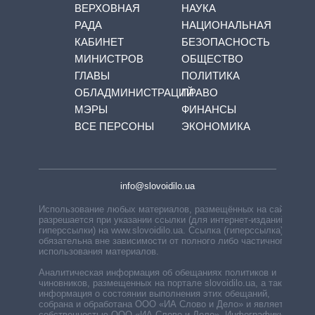
ВЕРХОВНАЯ
НАУКА
РАДА
НАЦИОНАЛЬНАЯ
КАБИНЕТ
БЕЗОПАСНОСТЬ
МИНИСТРОВ
ОБЩЕСТВО
ГЛАВЫ
ПОЛИТИКА
ОБЛАДМИНИСТРАЦИЙ
ПРАВО
МЭРЫ
ФИНАНСЫ
ВСЕ ПЕРСОНЫ
ЭКОНОМИКА
info@slovoidilo.ua
Использование любых материалов, размещённых на сайте,
разрешается при указании ссылки (для интернет-изданий —
гиперссылки) на www.slovoidilo.ua. Ссылка (гиперссылка)
обязательна вне зависимости от полного либо частичного
использования материалов.
Аналитическая информация об обещаниях политиков и
чиновников, размещенных на портале slovoidilo.ua, а также
информация о состоянии выполнения этих обещаний,
собрана и обработана ООО «ИА Слово и Дело» и является
собственностью ООО «ИА Слово и Дело». Инфографики,