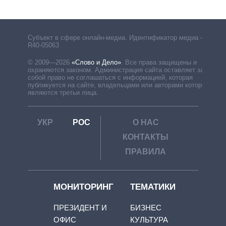
Субъект в сфере онлайн-медиа. Идентификатор медиа –
R40-05063
© 2009—2026
«Слово и Дело»
.
Все права защищены и
охраняются законом. Администрация сайта оставляет за
собой право не соглашаться с информацией, которая
публикуется на сайте, владельцами или авторами которой
являются третьи лица.
УКР
РОС
О НАС
КОНТАКТЫ
ПРАВИЛА
МОНИТОРИНГ
ТЕМАТИКИ
ПРЕЗИДЕНТ И
БИЗНЕС
ОФИС
КУЛЬТУРА