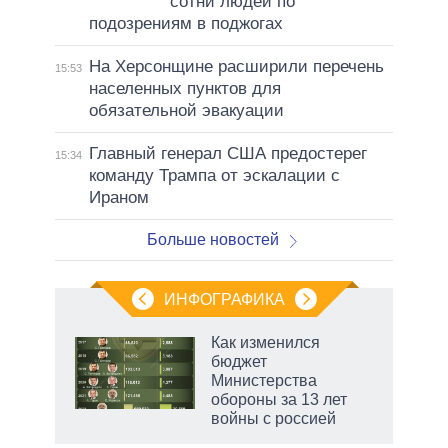
сотни людей по
подозрениям в поджогах
На Херсонщине расширили перечень
15:53
населенных пунктов для
обязательной эвакуации
Главный генерал США предостерег
15:34
команду Трампа от эскалации с
Ираном
Больше новостей
ИНФОГРАФИКА
 как
Как изменился
чипы
бюджет
ды и
Министерства
т на
обороны за 13 лет
войны с россией
рф