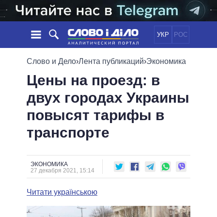
УКР
РОС
НОВОСТИ
Слово и Дело
›
Лента публикаций
›
Экономика
Цены на проезд: в
ОБЕЩАНИЯ
ЛЕНТА
ПОЛИТИКА
двух городах Украины
СОБЫТИЯ
ЭКОНОМИКА
ПОЛИТИКИ
повысят тарифы в
СТАТЬИ
ОБЩЕСТВО
ИНФОГРАФИКА
МНЕНИЯ
МИР
ВСЕ ПОЛИТИКИ
транспорте
ОБЗОРЫ
ПРЕЗИДЕНТ И ОФИС
ВИДЕО
ДАЙДЖЕСТЫ
ВЕРХОВНАЯ РАДА
ЭКОНОМИКА
ПОДДЕРЖАТЬ
КАБИНЕТ МИНИСТРОВ
27 декабря 2021, 15:14
ГЛАВЫ ОБЛАДМИНИСТРАЦИЙ
СРАВНЕНИЕ ПОЛИТИКОВ
Читати українською
МЭРЫ
ВСЕ ПЕРСОНЫ