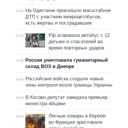
На Одесчине произошло масштабное
17:23
ДТП с участием микроавтобусов,
есть жертвы и пострадавшие
Рф атаковала автобус с 12
17:19
детьми и спасателей во
время повторных ударов
Россия уничтожила гуманитарный
17:06
склад ВОЗ в Днепре
Российские войска создали новые
16:43
зоны контроля возле границы Украины
В Косово депутат закидала премьер-
16:29
министра яйцами
Лесные пожары в Европе:
16:24
во Франции арестовали