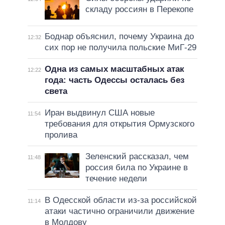
складу россиян в Перекопе
Боднар объяснил, почему Украина до
12:32
сих пор не получила польские МиГ-29
Одна из самых масштабных атак
12:22
года: часть Одессы осталась без
света
Иран выдвинул США новые
11:54
требования для открытия Ормузского
пролива
Зеленский рассказал, чем
11:48
россия била по Украине в
течение недели
В Одесской области из-за российской
11:14
атаки частично ограничили движение
в Молдову