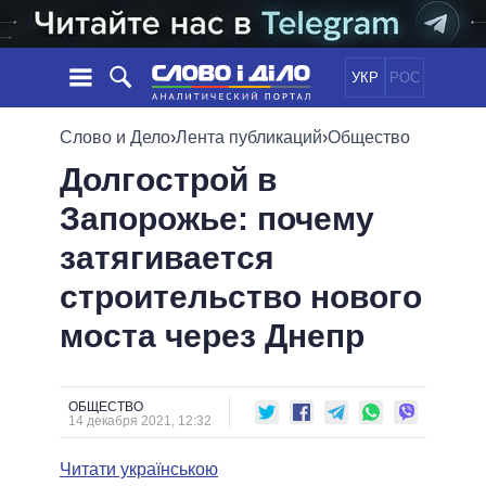
УКР
РОС
НОВОСТИ
Слово и Дело
›
Лента публикаций
›
Общество
Долгострой в
ОБЕЩАНИЯ
ЛЕНТА
ПОЛИТИКА
Запорожье: почему
СОБЫТИЯ
ЭКОНОМИКА
ПОЛИТИКИ
затягивается
СТАТЬИ
ОБЩЕСТВО
ИНФОГРАФИКА
МНЕНИЯ
МИР
ВСЕ ПОЛИТИКИ
строительство нового
ОБЗОРЫ
ПРЕЗИДЕНТ И ОФИС
моста через Днепр
ВИДЕО
ДАЙДЖЕСТЫ
ВЕРХОВНАЯ РАДА
ПОДДЕРЖАТЬ
КАБИНЕТ МИНИСТРОВ
ГЛАВЫ ОБЛАДМИНИСТРАЦИЙ
ОБЩЕСТВО
СРАВНЕНИЕ ПОЛИТИКОВ
14 декабря 2021, 12:32
МЭРЫ
Читати українською
ВСЕ ПЕРСОНЫ