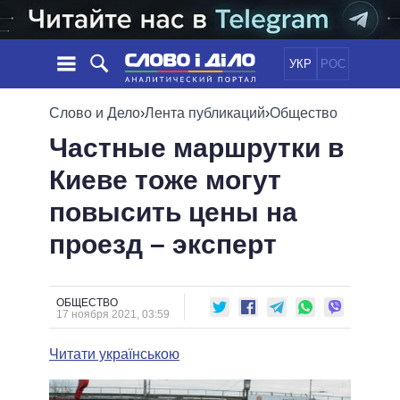
УКР
РОС
НОВОСТИ
Слово и Дело
›
Лента публикаций
›
Общество
Частные маршрутки в
ОБЕЩАНИЯ
ЛЕНТА
ПОЛИТИКА
Киеве тоже могут
СОБЫТИЯ
ЭКОНОМИКА
ПОЛИТИКИ
повысить цены на
СТАТЬИ
ОБЩЕСТВО
ИНФОГРАФИКА
МНЕНИЯ
МИР
ВСЕ ПОЛИТИКИ
проезд – эксперт
ОБЗОРЫ
ПРЕЗИДЕНТ И ОФИС
ВИДЕО
ДАЙДЖЕСТЫ
ВЕРХОВНАЯ РАДА
ОБЩЕСТВО
ПОДДЕРЖАТЬ
КАБИНЕТ МИНИСТРОВ
17 ноября 2021, 03:59
ГЛАВЫ ОБЛАДМИНИСТРАЦИЙ
СРАВНЕНИЕ ПОЛИТИКОВ
Читати українською
МЭРЫ
ВСЕ ПЕРСОНЫ