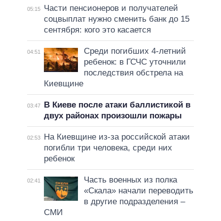
Части пенсионеров и получателей
05:15
соцвыплат нужно сменить банк до 15
сентября: кого это касается
Среди погибших 4-летний
04:51
ребенок: в ГСЧС уточнили
последствия обстрела на
Киевщине
В Киеве после атаки баллистикой в
03:47
двух районах произошли пожары
На Киевщине из-за российской атаки
02:53
погибли три человека, среди них
ребенок
Часть военных из полка
02:41
«Скала» начали переводить
в другие подразделения –
СМИ