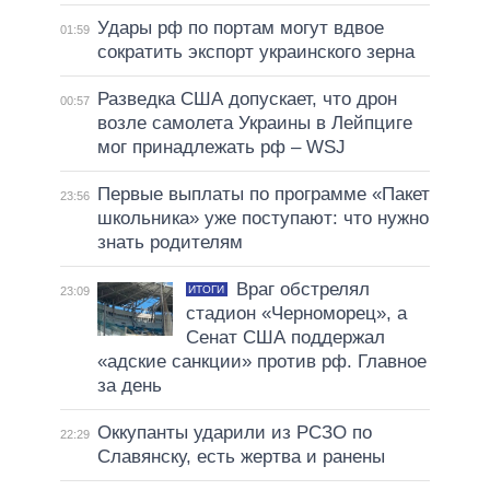
Удары рф по портам могут вдвое
01:59
сократить экспорт украинского зерна
Разведка США допускает, что дрон
00:57
возле самолета Украины в Лейпциге
мог принадлежать рф – WSJ
Первые выплаты по программе «Пакет
23:56
школьника» уже поступают: что нужно
знать родителям
Враг обстрелял
ИТОГИ
23:09
стадион «Черноморец», а
Сенат США поддержал
«адские санкции» против рф. Главное
за день
Оккупанты ударили из РСЗО по
22:29
Славянску, есть жертва и ранены