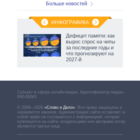
Больше новостей
ИНФОГРАФИКА
Дефицит памяти: как
вырос спрос на чипы
за последние годы и
что прогнозируют на
2027-й
Субъект в сфере онлайн-медиа. Идентификатор медиа –
R40-05063
© 2009—2026
«Слово и Дело»
.
Все права защищены и
охраняются законом. Администрация сайта оставляет за
собой право не соглашаться с информацией, которая
публикуется на сайте, владельцами или авторами которой
являются третьи лица.