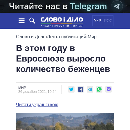
УКР
РОС
НОВОСТИ
Слово и Дело
›
Лента публикаций
›
Мир
В этом году в
ОБЕЩАНИЯ
ЛЕНТА
ПОЛИТИКА
Евросоюзе выросло
СОБЫТИЯ
ЭКОНОМИКА
ПОЛИТИКИ
количество беженцев
СТАТЬИ
ОБЩЕСТВО
ИНФОГРАФИКА
МНЕНИЯ
МИР
ВСЕ ПОЛИТИКИ
ОБЗОРЫ
ПРЕЗИДЕНТ И ОФИС
ВИДЕО
МИР
ДАЙДЖЕСТЫ
26 декабря 2021, 10:24
ВЕРХОВНАЯ РАДА
ПОДДЕРЖАТЬ
КАБИНЕТ МИНИСТРОВ
Читати українською
ГЛАВЫ ОБЛАДМИНИСТРАЦИЙ
СРАВНЕНИЕ ПОЛИТИКОВ
МЭРЫ
ВСЕ ПЕРСОНЫ