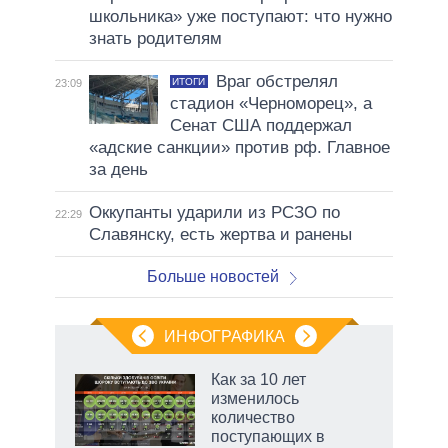
школьника» уже поступают: что нужно
знать родителям
Враг обстрелял
ИТОГИ
23:09
стадион «Черноморец», а
Сенат США поддержал
«адские санкции» против рф. Главное
за день
Оккупанты ударили из РСЗО по
22:29
Славянску, есть жертва и ранены
Больше новостей
ИНФОГРАФИКА
 5
Как за 10 лет
го
изменилось
сть
количество
ВР
поступающих в