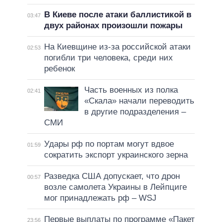
В Киеве после атаки баллистикой в
03:47
двух районах произошли пожары
На Киевщине из-за российской атаки
02:53
погибли три человека, среди них
ребенок
Часть военных из полка
02:41
«Скала» начали переводить
в другие подразделения –
СМИ
Удары рф по портам могут вдвое
01:59
сократить экспорт украинского зерна
Разведка США допускает, что дрон
00:57
возле самолета Украины в Лейпциге
мог принадлежать рф – WSJ
Первые выплаты по программе «Пакет
23:56