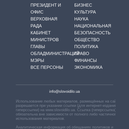
ПРЕЗИДЕНТ И
БИЗНЕС
ОФИС
КУЛЬТУРА
ВЕРХОВНАЯ
НАУКА
РАДА
НАЦИОНАЛЬНАЯ
КАБИНЕТ
БЕЗОПАСНОСТЬ
МИНИСТРОВ
ОБЩЕСТВО
ГЛАВЫ
ПОЛИТИКА
ОБЛАДМИНИСТРАЦИЙ
ПРАВО
МЭРЫ
ФИНАНСЫ
ВСЕ ПЕРСОНЫ
ЭКОНОМИКА
info@slovoidilo.ua
Использование любых материалов, размещённых на сайте,
разрешается при указании ссылки (для интернет-изданий —
гиперссылки) на www.slovoidilo.ua. Ссылка (гиперссылка)
обязательна вне зависимости от полного либо частичного
использования материалов.
Аналитическая информация об обещаниях политиков и