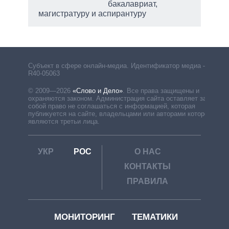
бакалавриат,
магистратуру и аспирантуру
Субъект в сфере онлайн-медиа. Идентификатор медиа –
R40-05063
© 2009—2026
«Слово и Дело»
.
Все права защищены и
охраняются законом. Администрация сайта оставляет за
собой право не соглашаться с информацией, которая
публикуется на сайте, владельцами или авторами которой
являются третьи лица.
УКР
РОС
О НАС
КОНТАКТЫ
ПРАВИЛА
МОНИТОРИНГ
ТЕМАТИКИ