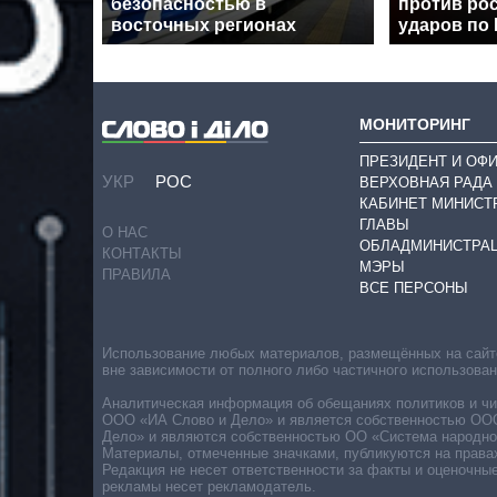
безопасностью в
против рос
восточных регионах
ударов по
МОНИТОРИНГ
ПРЕЗИДЕНТ И ОФ
УКР
РОС
ВЕРХОВНАЯ РАДА
КАБИНЕТ МИНИСТ
ГЛАВЫ
О НАС
ОБЛАДМИНИСТРА
КОНТАКТЫ
МЭРЫ
ПРАВИЛА
ВСЕ ПЕРСОНЫ
Использование любых материалов, размещённых на сайте,
вне зависимости от полного либо частичного использова
Аналитическая информация об обещаниях политиков и чин
ООО «ИА Слово и Дело» и является собственностью ООО 
Дело» и являются собственностью ОО «Система народног
Материалы, отмеченные значками, публикуются на права
Редакция не несет ответственности за факты и оценочны
рекламы несет рекламодатель.