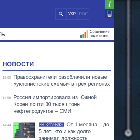
УКР
РОС
Сравнение
ТЬ
политиков
СТРАЦИЙ
МЭРЫ
ВСЕ ПЕРСОНЫ
НОВОСТИ
Правоохранители разоблачили новые
15:00
«уклонистские схемы» в трех регионах
Россия импортировала из Южной
14:58
Кореи почти 30 тысяч тонн
нефтепродуктов – СМИ
От 1 месяца – до
ИНФОГРАФИКА
14:44
5 лет: кто и как долго
занимал должность