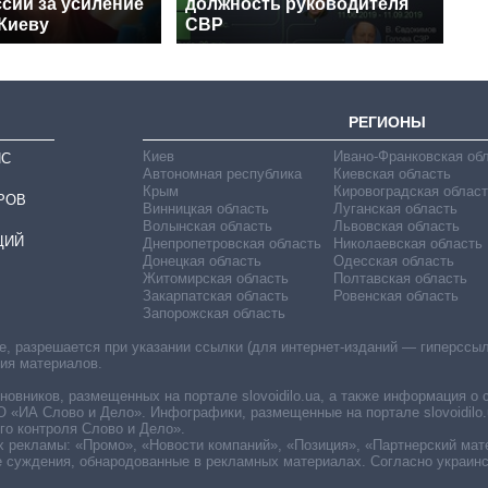
сии за усиление
должность руководителя
 Киеву
СВР
РЕГИОНЫ
Киев
Ивано-Франковская об
ИС
Автономная республика
Киевская область
Крым
Кировоградская област
РОВ
Винницкая область
Луганская область
Волынская область
Львовская область
ЦИЙ
Днепропетровская область
Николаевская область
Донецкая область
Одесская область
Житомирская область
Полтавская область
Закарпатская область
Ровенская область
Запорожская область
 разрешается при указании ссылки (для интернет-изданий — гиперссылки
ния материалов.
овников, размещенных на портале slovoidilo.ua, а также информация о 
«ИА Слово и Дело». Инфографики, размещенные на портале slovoidilo.
о контроля Слово и Дело».
х рекламы: «Промо», «Новости компаний», «Позиция», «Партнерский мат
е суждения, обнародованные в рекламных материалах. Согласно украин