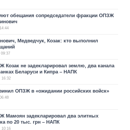
яют обещания сопредседатели фракции ОПЗЖ
бинович
14:44
нович, Медведчук, Козак: кто выполнил
щаний
 09:37
Ж Козак не задекларировал землю, два канала
банках Беларуси и Кипра – НАПК
 16:32
винил ОПЗЖ в «ожидании российских войск»
06:48
Ж Мамоян задекларировал два элитных
а по 20 тыс. грн – НАПК
 10:16