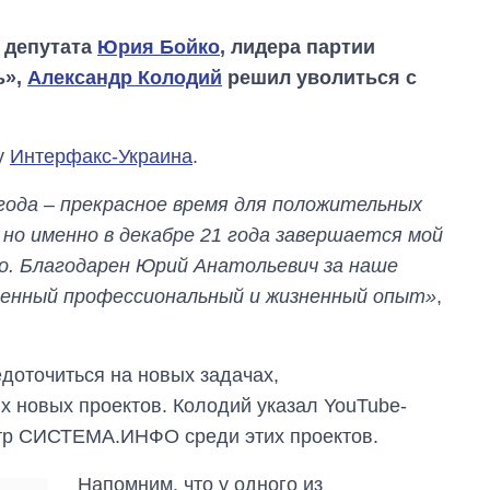
 депутата
Юрия Бойко
, лидера партии
ь»,
Александр Колодий
решил уволиться с
у
Интерфакс-Украина
.
года – прекрасное время для положительных
 но именно в декабре 21 года завершается мой
о. Благодарен Юрий Анатольевич за наше
ценный профессиональный и жизненный опыт»
,
доточиться на новых задачах,
х новых проектов. Колодий указал YouTube-
Как изменился
р СИСТЕМА.ИНФО среди этих проектов.
бюджет
Министерства
обороны за 13 лет
Напомним, что у одного из