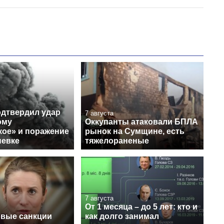
одтвердил удар
7 августа
ому
Оккупанты атаковали БПЛА
кое» и поражение
рынок на Сумщине, есть
невке
тяжелораненые
7 августа
От 1 месяца – до 5 лет: кто и
овые санкции
как долго занимал