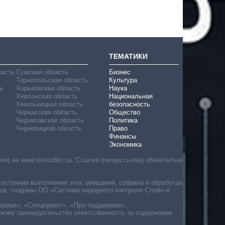
ТЕМАТИКИ
ласть
Сумская область
Бизнес
Тернопольская область
Культура
ь
Харьковская область
Наука
Херсонская область
Национальная
Хмельницкая область
безопасность
Черкасская область
Общество
Черниговская область
Политика
Черновицкая область
Право
Финансы
Экономика
) на www.slovoidilo.ua. Ссылка (гиперссылка) обязательна
состоянии выполнения этих обещаний, собрана и обработана
ua, созданы ОО «Система народного контроля Слово и
ериал», «Спецпроект», «При поддержке».
скому законодательству ответственность за содержание