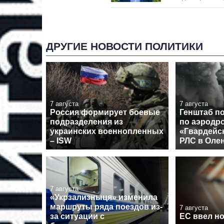
ДРУГИЕ НОВОСТИ ПОЛИТИКИ
7 августа
7 августа
Россия формирует боевые
Генштаб п
подразделения из
по аэродр
украинских военнопленных
«Гвардейс
– ISW
РЛС в Оле
7 августа
«Укрзализныця» изменила
маршруты ряда поездов из-
7 августа
за ситуации с
ЕС ввел н