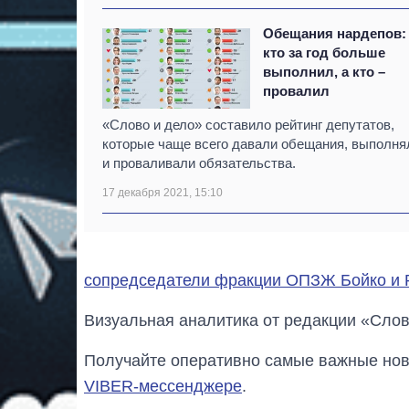
Обещания нардепов:
кто за год больше
выполнил, а кто –
провалил
«Слово и дело» составило рейтинг депутатов,
которые чаще всего давали обещания, выполня
и проваливали обязательства.
17 декабря 2021, 15:10
сопредседатели фракции ОПЗЖ Бойко и 
Визуальная аналитика от редакции «Слов
Получайте оперативно самые важные ново
VIBER-мессенджере
.