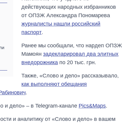
войны с россией
действующих народных избранников
от ОПЗЖ Александра Пономарева
журналисты нашли российский
паспорт
.
Ранее мы сообщали, что нардеп ОПЗЖ
ли
Мамоян
задекларировал два элитных
внедорожника
по 20 тыс. грн.
Также, «Слово и дело» рассказывало,
как выполняют обещания
Рабинович
.
о и дело» – в Telegram-канале
Pics&Maps
.
сти и аналитику от «Слово и дело» в вашем