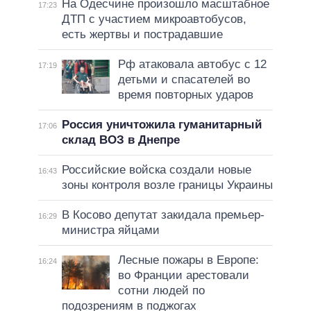
На Одесчине произошло масштабное
17:23
ДТП с участием микроавтобусов,
есть жертвы и пострадавшие
Рф атаковала автобус с 12
17:19
детьми и спасателей во
время повторных ударов
Россия уничтожила гуманитарный
17:06
склад ВОЗ в Днепре
Российские войска создали новые
16:43
зоны контроля возле границы Украины
В Косово депутат закидала премьер-
16:29
министра яйцами
Лесные пожары в Европе:
16:24
во Франции арестовали
сотни людей по
подозрениям в поджогах