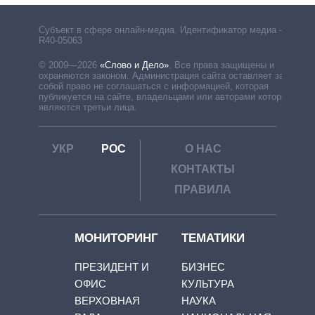
Субъект в сфере онлайн-медиа. Идентификатор медиа –
R40-05063
© 2009—2026
«Слово и Дело»
.
Все права защищены и
охраняются законом. Администрация сайта оставляет за
собой право не соглашаться с информацией, которая
публикуется на сайте, владельцами или авторами которой
являются третьи лица.
УКР
РОС
О НАС
КОНТАКТЫ
ПРАВИЛА
МОНИТОРИНГ
ТЕМАТИКИ
ПРЕЗИДЕНТ И
БИЗНЕС
ОФИС
КУЛЬТУРА
ВЕРХОВНАЯ
НАУКА