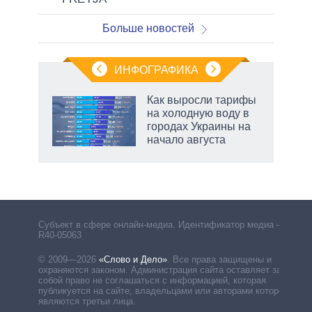
Больше новостей
ИНФОГРАФИКА
Как выросли тарифы
на холодную воду в
городах Украины на
начало августа
рф
Субъект в сфере онлайн-медиа. Идентификатор медиа –
R40-05063
© 2009—2026
«Слово и Дело»
.
Все права защищены и
охраняются законом. Администрация сайта оставляет за
собой право не соглашаться с информацией, которая
публикуется на сайте, владельцами или авторами которой
являются третьи лица.