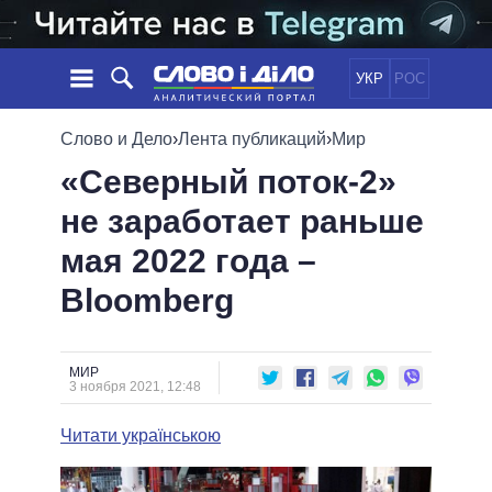
УКР
РОС
НОВОСТИ
Слово и Дело
›
Лента публикаций
›
Мир
«Северный поток-2»
ОБЕЩАНИЯ
ЛЕНТА
ПОЛИТИКА
не заработает раньше
СОБЫТИЯ
ЭКОНОМИКА
ПОЛИТИКИ
мая 2022 года –
СТАТЬИ
ОБЩЕСТВО
ИНФОГРАФИКА
МНЕНИЯ
МИР
ВСЕ ПОЛИТИКИ
Bloomberg
ОБЗОРЫ
ПРЕЗИДЕНТ И ОФИС
ВИДЕО
ДАЙДЖЕСТЫ
ВЕРХОВНАЯ РАДА
МИР
ПОДДЕРЖАТЬ
КАБИНЕТ МИНИСТРОВ
3 ноября 2021, 12:48
ГЛАВЫ ОБЛАДМИНИСТРАЦИЙ
СРАВНЕНИЕ ПОЛИТИКОВ
Читати українською
МЭРЫ
ВСЕ ПЕРСОНЫ