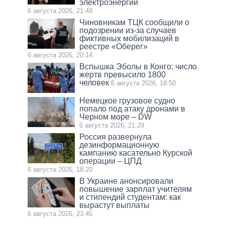
электроэнергии
6 августа 2026, 21:49
Чиновникам ТЦК сообщили о
подозрении из-за случаев
фиктивных мобилизаций в
реестре «Оберег»
6 августа 2026, 20:14
Вспышка Эболы в Конго: число
жертв превысило 1800
человек
6 августа 2026, 18:50
Немецкое грузовое судно
попало под атаку дронами в
Черном море – DW
6 августа 2026, 21:29
Россия развернула
дезинформационную
кампанию касательно Курской
операции – ЦПД
6 августа 2026, 18:20
В Украине анонсировали
повышение зарплат учителям
и стипендий студентам: как
вырастут выплаты
6 августа 2026, 23:45