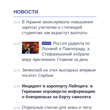
НОВОСТИ
В Украине анонсировали повышение
23:45
зарплат учителям и стипендий
студентам: как вырастут выплаты
Россия ударила по
ИТОГИ
22:53
Лозовой и Павлограду, а
Стефанишиной избрали
меру пресечения. Главное за день
Зеленский на этих выходных впервые
22:32
посетит Сербию
Инцидент в аэропорту Лейпцига: в
22:03
Германии опровергли информацию
о боеприпасах на борту самолета
Отдельные списки для зимы и лета:
21:49