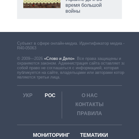
время большой
войны
Субъект в сфере онлайн-медиа. Идентификатор медиа –
R40-05063
© 2009—2026
«Слово и Дело»
.
Все права защищены и
охраняются законом. Администрация сайта оставляет за
собой право не соглашаться с информацией, которая
публикуется на сайте, владельцами или авторами которой
являются третьи лица.
УКР
РОС
О НАС
КОНТАКТЫ
ПРАВИЛА
МОНИТОРИНГ
ТЕМАТИКИ