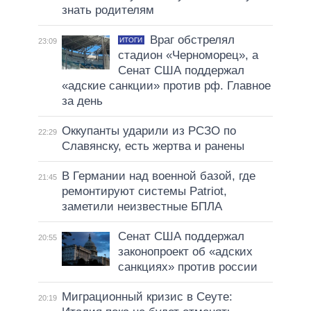
знать родителям
Враг обстрелял
ИТОГИ
23:09
стадион «Черноморец», а
Сенат США поддержал
«адские санкции» против рф. Главное
за день
Оккупанты ударили из РСЗО по
22:29
Славянску, есть жертва и ранены
В Германии над военной базой, где
21:45
ремонтируют системы Patriot,
заметили неизвестные БПЛА
Сенат США поддержал
20:55
законопроект об «адских
санкциях» против россии
Миграционный кризис в Сеуте:
20:19