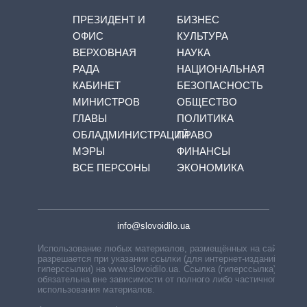
ПРЕЗИДЕНТ И
БИЗНЕС
ОФИС
КУЛЬТУРА
ВЕРХОВНАЯ
НАУКА
РАДА
НАЦИОНАЛЬНАЯ
КАБИНЕТ
БЕЗОПАСНОСТЬ
МИНИСТРОВ
ОБЩЕСТВО
ГЛАВЫ
ПОЛИТИКА
ОБЛАДМИНИСТРАЦИЙ
ПРАВО
МЭРЫ
ФИНАНСЫ
ВСЕ ПЕРСОНЫ
ЭКОНОМИКА
info@slovoidilo.ua
Использование любых материалов, размещённых на сайте,
разрешается при указании ссылки (для интернет-изданий —
гиперссылки) на www.slovoidilo.ua. Ссылка (гиперссылка)
обязательна вне зависимости от полного либо частичного
использования материалов.