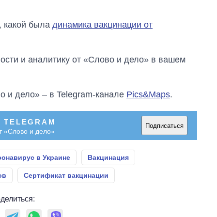
, какой была
динамика вакцинации от
сти и аналитику от «Слово и дело» в вашем
о и дело» – в Telegram-канале
Pics&Maps
.
В TELEGRAM
Подписаться
т «Слово и дело»
ронавирус в Украине
Вакцинация
ов
Сертификат вакцинации
делиться: