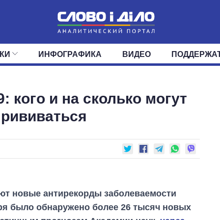
КИ
ИНФОГРАФИКА
ВИДЕО
ПОДДЕРЖА
ИС
ЛЕНТА
ВЕРХОВНАЯ РАДА
СОБЫТИЯ
СТАТЬИ
КАБИНЕТ МИНИСТРОВ
МНЕНИЯ
ОБЗОРЫ
ГЛАВЫ ОБЛАДМИНИ
ДАЙДЖЕСТЫ
: кого и на сколько могут
ПОЛИТИКА
ДЕПУТАТЫ
ЭКОНОМИКА
КОМИТЕТЫ
ФРАКЦИИ
ОБЩЕСТВО
ОКРУГА
МИР
прививаться
уют новые антирекорды заболеваемости
бря было обнаружено более 26 тысяч новых