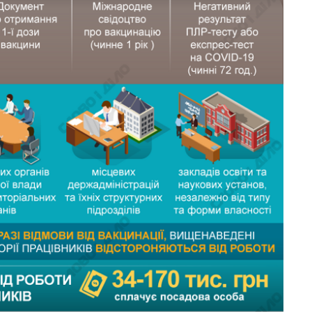
От 1 месяца – до 5
лет: кто и как долго
занимал
должность
руководителя СВР