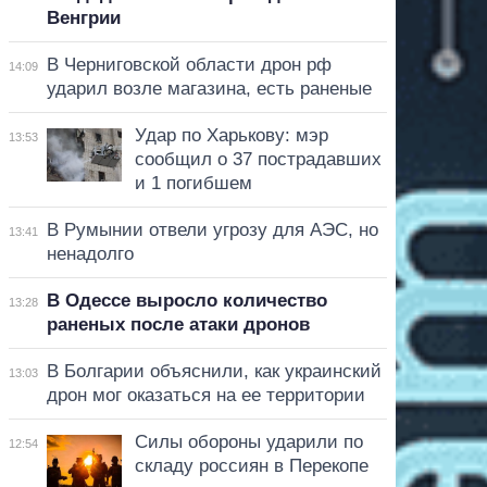
Венгрии
В Черниговской области дрон рф
14:09
ударил возле магазина, есть раненые
Удар по Харькову: мэр
13:53
сообщил о 37 пострадавших
и 1 погибшем
В Румынии отвели угрозу для АЭС, но
13:41
ненадолго
В Одессе выросло количество
13:28
раненых после атаки дронов
В Болгарии объяснили, как украинский
13:03
дрон мог оказаться на ее территории
Силы обороны ударили по
12:54
складу россиян в Перекопе