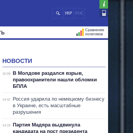
УКР
РОС
Сравнение
ТЬ
политиков
СТРАЦИЙ
МЭРЫ
ВСЕ ПЕРСОНЫ
НОВОСТИ
В Молдове раздался взрыв,
15:09
правоохранители нашли обломки
БПЛА
Россия ударила по немецкому бизнесу
14:42
в Украине, есть масштабные
разрушения
Партия Мадяра выдвинула
14:33
кандидата на пост президента