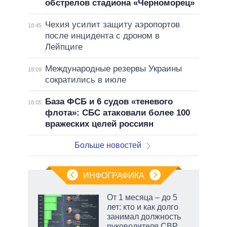
обстрелов стадиона «Черноморец»
Чехия усилит защиту аэропортов
18:45
после инцидента с дроном в
Лейпциге
Международные резервы Украины
18:09
сократились в июле
База ФСБ и 6 судов «теневого
18:05
флота»: СБС атаковали более 100
вражеских целей россиян
Больше новостей
ИНФОГРАФИКА
От 1 месяца – до 5
лет: кто и как долго
занимал должность
руководителя СВР