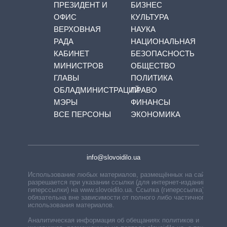
ПРЕЗИДЕНТ И
БИЗНЕС
ОФИС
КУЛЬТУРА
ВЕРХОВНАЯ
НАУКА
РАДА
НАЦИОНАЛЬНАЯ
КАБИНЕТ
БЕЗОПАСНОСТЬ
МИНИСТРОВ
ОБЩЕСТВО
ГЛАВЫ
ПОЛИТИКА
ОБЛАДМИНИСТРАЦИЙ
ПРАВО
МЭРЫ
ФИНАНСЫ
ВСЕ ПЕРСОНЫ
ЭКОНОМИКА
info@slovoidilo.ua
Использование любых материалов, размещённых на сайте,
разрешается при указании ссылки (для интернет-изданий —
гиперссылки) на www.slovoidilo.ua. Ссылка (гиперссылка)
обязательна вне зависимости от полного либо частичного
использования материалов.
Аналитическая информация об обещаниях политиков и