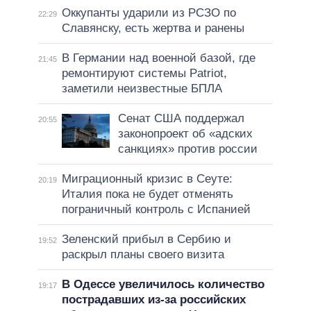
Оккупанты ударили из РСЗО по
22:29
Славянску, есть жертва и ранены
В Германии над военной базой, где
21:45
ремонтируют системы Patriot,
заметили неизвестные БПЛА
Сенат США поддержал
20:55
законопроект об «адских
санкциях» против россии
Миграционный кризис в Сеуте:
20:19
Италия пока не будет отменять
пограничный контроль с Испанией
Зеленский прибыл в Сербию и
19:52
раскрыл планы своего визита
В Одессе увеличилось количество
19:17
пострадавших из-за российских