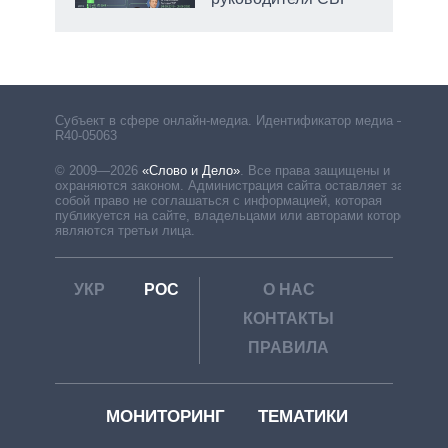
Субъект в сфере онлайн-медиа. Идентификатор медиа –
R40-05063
© 2009—2026
«Слово и Дело»
.
Все права защищены и
охраняются законом. Администрация сайта оставляет за
собой право не соглашаться с информацией, которая
публикуется на сайте, владельцами или авторами которой
являются третьи лица.
УКР
РОС
О НАС
КОНТАКТЫ
ПРАВИЛА
МОНИТОРИНГ
ТЕМАТИКИ