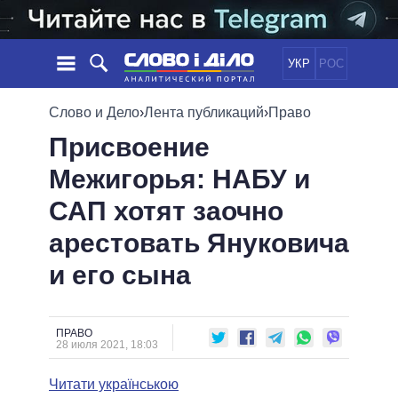
УКР
РОС
НОВОСТИ
Слово и Дело
›
Лента публикаций
›
Право
Присвоение
ОБЕЩАНИЯ
ЛЕНТА
ПОЛИТИКА
Межигорья: НАБУ и
СОБЫТИЯ
ЭКОНОМИКА
ПОЛИТИКИ
САП хотят заочно
СТАТЬИ
ОБЩЕСТВО
ИНФОГРАФИКА
МНЕНИЯ
МИР
ВСЕ ПОЛИТИКИ
арестовать Януковича
ОБЗОРЫ
ПРЕЗИДЕНТ И ОФИС
и его сына
ВИДЕО
ДАЙДЖЕСТЫ
ВЕРХОВНАЯ РАДА
ПОДДЕРЖАТЬ
КАБИНЕТ МИНИСТРОВ
ГЛАВЫ ОБЛАДМИНИСТРАЦИЙ
ПРАВО
СРАВНЕНИЕ ПОЛИТИКОВ
28 июля 2021, 18:03
МЭРЫ
Читати українською
ВСЕ ПЕРСОНЫ