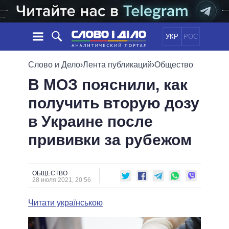
УКР
РОС
НОВОСТИ
Слово и Дело
›
Лента публикаций
›
Общество
В МОЗ пояснили, как
ОБЕЩАНИЯ
ЛЕНТА
ПОЛИТИКА
получить вторую дозу
СОБЫТИЯ
ЭКОНОМИКА
ПОЛИТИКИ
в Украине после
СТАТЬИ
ОБЩЕСТВО
ИНФОГРАФИКА
МНЕНИЯ
МИР
ВСЕ ПОЛИТИКИ
прививки за рубежом
ОБЗОРЫ
ПРЕЗИДЕНТ И ОФИС
ВИДЕО
ДАЙДЖЕСТЫ
ВЕРХОВНАЯ РАДА
ОБЩЕСТВО
ПОДДЕРЖАТЬ
КАБИНЕТ МИНИСТРОВ
28 июля 2021, 20:56
ГЛАВЫ ОБЛАДМИНИСТРАЦИЙ
СРАВНЕНИЕ ПОЛИТИКОВ
Читати українською
МЭРЫ
ВСЕ ПЕРСОНЫ