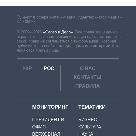
Субъект в сфере онлайн-медиа. Идентификатор медиа –
R40-05063
© 2009—2026
«Слово и Дело»
.
Все права защищены и
охраняются законом. Администрация сайта оставляет за
собой право не соглашаться с информацией, которая
публикуется на сайте, владельцами или авторами которой
являются третьи лица.
УКР
РОС
О НАС
КОНТАКТЫ
ПРАВИЛА
МОНИТОРИНГ
ТЕМАТИКИ
ПРЕЗИДЕНТ И
БИЗНЕС
ОФИС
КУЛЬТУРА
ВЕРХОВНАЯ
НАУКА