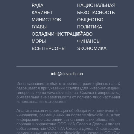
РАДА
НАЦИОНАЛЬНАЯ
КАБИНЕТ
БЕЗОПАСНОСТЬ
МИНИСТРОВ
ОБЩЕСТВО
ГЛАВЫ
ПОЛИТИКА
ОБЛАДМИНИСТРАЦИЙ
ПРАВО
МЭРЫ
ФИНАНСЫ
ВСЕ ПЕРСОНЫ
ЭКОНОМИКА
info@slovoidilo.ua
Использование любых материалов, размещённых на сайте,
разрешается при указании ссылки (для интернет-изданий —
гиперссылки) на www.slovoidilo.ua. Ссылка (гиперссылка)
обязательна вне зависимости от полного либо частичного
использования материалов.
Аналитическая информация об обещаниях политиков и
чиновников, размещенных на портале slovoidilo.ua, а также
информация о состоянии выполнения этих обещаний,
собрана и обработана ООО «ИА Слово и Дело» и является
собственностью ООО «ИА Слово и Дело». Инфографики,
размещенные на портале slovoidilo.ua, созданы ОО «Система