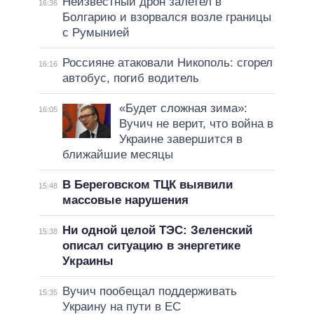
Неизвестный дрон залетел в
16:36
Болгарию и взорвался возле границы
с Румынией
Россияне атаковали Никополь: сгорел
16:16
автобус, погиб водитель
«Будет сложная зима»:
16:05
Вучич не верит, что война в
Украине завершится в
ближайшие месяцы
В Береговском ТЦК выявили
15:48
массовые нарушения
Ни одной целой ТЭС: Зеленский
15:38
описал ситуацию в энергетике
Украины
Вучич пообещал поддерживать
15:35
Украину на пути в ЕС