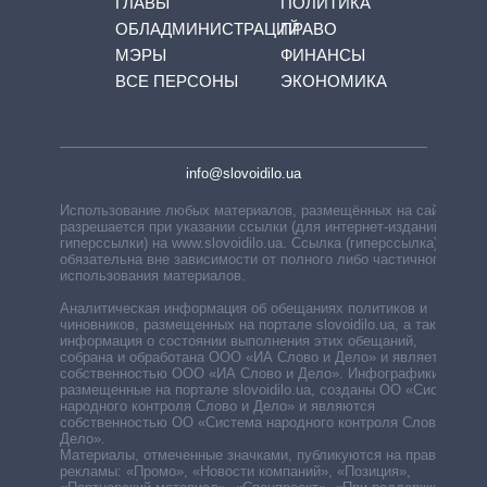
ГЛАВЫ
ПОЛИТИКА
ОБЛАДМИНИСТРАЦИЙ
ПРАВО
МЭРЫ
ФИНАНСЫ
ВСЕ ПЕРСОНЫ
ЭКОНОМИКА
info@slovoidilo.ua
Использование любых материалов, размещённых на сайте,
разрешается при указании ссылки (для интернет-изданий —
гиперссылки) на www.slovoidilo.ua. Ссылка (гиперссылка)
обязательна вне зависимости от полного либо частичного
использования материалов.
Аналитическая информация об обещаниях политиков и
чиновников, размещенных на портале slovoidilo.ua, а также
информация о состоянии выполнения этих обещаний,
собрана и обработана ООО «ИА Слово и Дело» и является
собственностью ООО «ИА Слово и Дело». Инфографики,
размещенные на портале slovoidilo.ua, созданы ОО «Система
народного контроля Слово и Дело» и являются
собственностью ОО «Система народного контроля Слово и
Дело».
Материалы, отмеченные значками, публикуются на правах
рекламы: «Промо», «Новости компаний», «Позиция»,