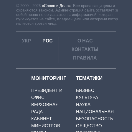
© 2009—2026
«Слово и Дело»
.
Все права защищены и
охраняются законом. Администрация сайта оставляет за
собой право не соглашаться с информацией, которая
публикуется на сайте, владельцами или авторами которой
являются третьи лица.
УКР
РОС
О НАС
КОНТАКТЫ
ПРАВИЛА
МОНИТОРИНГ
ТЕМАТИКИ
ПРЕЗИДЕНТ И
БИЗНЕС
ОФИС
КУЛЬТУРА
ВЕРХОВНАЯ
НАУКА
РАДА
НАЦИОНАЛЬНАЯ
КАБИНЕТ
БЕЗОПАСНОСТЬ
МИНИСТРОВ
ОБЩЕСТВО