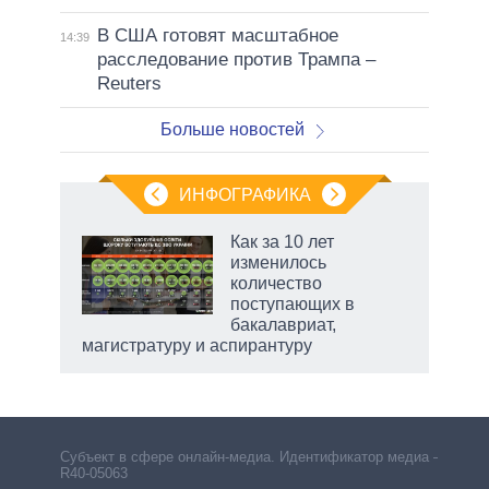
В США готовят масштабное
14:39
расследование против Трампа –
Reuters
Больше новостей
ИНФОГРАФИКА
Как за 10 лет
изменилось
количество
ет
поступающих в
бакалавриат,
магистратуру и аспирантуру
рф
Субъект в сфере онлайн-медиа. Идентификатор медиа –
R40-05063