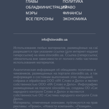
ГЛАВЫ
ПОЛИТИКА
ОБЛАДМИНИСТРАЦИЙ
ПРАВО
МЭРЫ
ФИНАНСЫ
ВСЕ ПЕРСОНЫ
ЭКОНОМИКА
info@slovoidilo.ua
Использование любых материалов, размещённых на сайте,
разрешается при указании ссылки (для интернет-изданий —
гиперссылки) на www.slovoidilo.ua. Ссылка (гиперссылка)
обязательна вне зависимости от полного либо частичного
использования материалов.
Аналитическая информация об обещаниях политиков и
чиновников, размещенных на портале slovoidilo.ua, а также
информация о состоянии выполнения этих обещаний,
собрана и обработана ООО «ИА Слово и Дело» и является
собственностью ООО «ИА Слово и Дело». Инфографики,
размещенные на портале slovoidilo.ua, созданы ОО «Система
народного контроля Слово и Дело» и являются
собственностью ОО «Система народного контроля Слово и
Дело».
Материалы, отмеченные значками, публикуются на правах
рекламы: «Промо», «Новости компаний», «Позиция»,