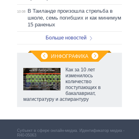
В Таиланде произошла стрельба в
10:08
школе, семь погибших и как минимум
15 раненых
Больше новостей
ИНФОГРАФИКА
Как за 10 лет
о
изменилось
количество
поступающих в
ic
бакалавриат,
магистратуру и аспирантуру
Субъект в сфере онлайн-медиа. Идентификатор медиа –
R40-05063