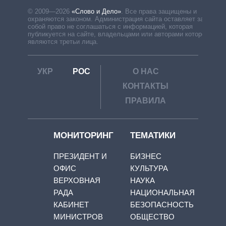
© 2009—2026
«Слово и Дело»
.
Все права защищены и
охраняются законом. Администрация сайта оставляет за
собой право не соглашаться с информацией, которая
публикуется на сайте, владельцами или авторами которой
являются третьи лица.
УКР
РОС
О НАС
КОНТАКТЫ
ПРАВИЛА
МОНИТОРИНГ
ТЕМАТИКИ
ПРЕЗИДЕНТ И
БИЗНЕС
ОФИС
КУЛЬТУРА
ВЕРХОВНАЯ
НАУКА
РАДА
НАЦИОНАЛЬНАЯ
КАБИНЕТ
БЕЗОПАСНОСТЬ
МИНИСТРОВ
ОБЩЕСТВО