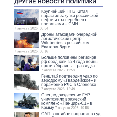
ДРУГИЕ НОВОСТИ ПОЛИТИКИ
Крупнейший НПЗ Китая
нарастил закупки российской
нефти из-за перебоев с
поставками – СМИ
7 августа 2026, 08:54
Дроны атаковали очередной
логистический центр
Wildberries в российском
Екатеринбурге
7 августа 2026, 08:16
Больше половины регионов
рф обеднели за 4 года войны
против Украины – разведка
7 августа 2026, 11:58
Генштаб подтвердил удар по
аэродрому «Гвардейское» и
поражение РЛС в Оленевке
7 августа 2026, 12:49
Спецподразделение ГУР
уничтожило вражеский
комплекс «Панцирь-С1» в
Крыму
7 августа 2026, 10:58
САП в октябре направит в суд