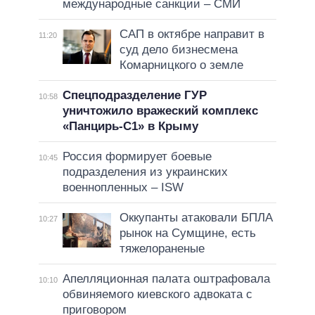
международные санкции – СМИ
САП в октябре направит в
11:20
суд дело бизнесмена
Комарницкого о земле
Спецподразделение ГУР
10:58
уничтожило вражеский комплекс
«Панцирь-С1» в Крыму
Россия формирует боевые
10:45
подразделения из украинских
военнопленных – ISW
Оккупанты атаковали БПЛА
10:27
рынок на Сумщине, есть
тяжелораненые
Апелляционная палата оштрафовала
10:10
обвиняемого киевского адвоката с
приговором