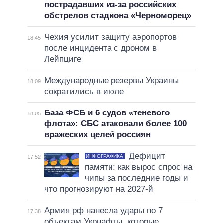
пострадавших из-за российских
обстрелов стадиона «Черноморец»
Чехия усилит защиту аэропортов
18:45
после инцидента с дроном в
Лейпциге
Международные резервы Украины
18:09
сократились в июле
База ФСБ и 6 судов «теневого
18:05
флота»: СБС атаковали более 100
вражеских целей россиян
Дефицит
ИНФОГРАФИКА
17:52
памяти: как вырос спрос на
чипы за последние годы и
что прогнозируют на 2027-й
Армия рф нанесла удары по 7
17:38
объектам Укрнафты, которые