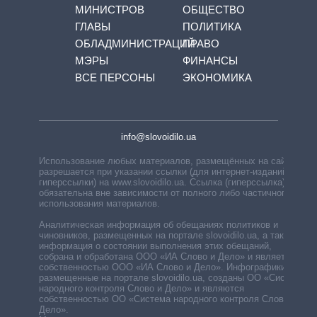
МИНИСТРОВ
ОБЩЕСТВО
ГЛАВЫ
ПОЛИТИКА
ОБЛАДМИНИСТРАЦИЙ
ПРАВО
МЭРЫ
ФИНАНСЫ
ВСЕ ПЕРСОНЫ
ЭКОНОМИКА
info@slovoidilo.ua
Использование любых материалов, размещённых на сайте,
разрешается при указании ссылки (для интернет-изданий —
гиперссылки) на www.slovoidilo.ua. Ссылка (гиперссылка)
обязательна вне зависимости от полного либо частичного
использования материалов.
Аналитическая информация об обещаниях политиков и
чиновников, размещенных на портале slovoidilo.ua, а также
информация о состоянии выполнения этих обещаний,
собрана и обработана ООО «ИА Слово и Дело» и является
собственностью ООО «ИА Слово и Дело». Инфографики,
размещенные на портале slovoidilo.ua, созданы ОО «Система
народного контроля Слово и Дело» и являются
собственностью ОО «Система народного контроля Слово и
Дело».