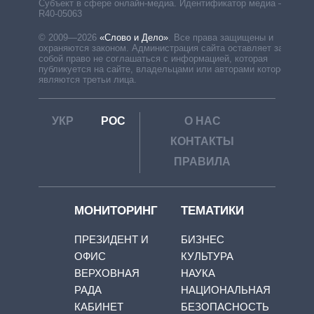
Субъект в сфере онлайн-медиа. Идентификатор медиа –
R40-05063
© 2009—2026
«Слово и Дело»
.
Все права защищены и
охраняются законом. Администрация сайта оставляет за
собой право не соглашаться с информацией, которая
публикуется на сайте, владельцами или авторами которой
являются третьи лица.
УКР
РОС
О НАС
КОНТАКТЫ
ПРАВИЛА
МОНИТОРИНГ
ТЕМАТИКИ
ПРЕЗИДЕНТ И
БИЗНЕС
ОФИС
КУЛЬТУРА
ВЕРХОВНАЯ
НАУКА
РАДА
НАЦИОНАЛЬНАЯ
КАБИНЕТ
БЕЗОПАСНОСТЬ