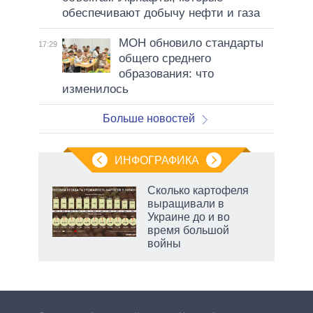
обеспечивают добычу нефти и газа
МОН обновило стандарты
17:29
общего среднего
образования: что
изменилось
Больше новостей
ИНФОГРАФИКА
 как
Сколько картофеля
чипы
выращивали в
ды и
Украине до и во
т на
время большой
войны