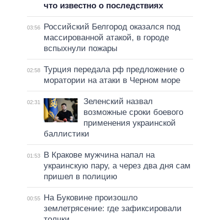
что известно о последствиях
Российский Белгород оказался под
03:56
массированной атакой, в городе
вспыхнули пожары
Турция передала рф предложение о
02:58
моратории на атаки в Черном море
Зеленский назвал
02:31
возможные сроки боевого
применения украинской
баллистики
В Кракове мужчина напал на
01:53
украинскую пару, а через два дня сам
пришел в полицию
На Буковине произошло
00:55
землетрясение: где зафиксировали
толчки