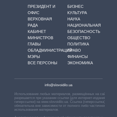
ПРЕЗИДЕНТ И
БИЗНЕС
ОФИС
КУЛЬТУРА
ВЕРХОВНАЯ
НАУКА
РАДА
НАЦИОНАЛЬНАЯ
КАБИНЕТ
БЕЗОПАСНОСТЬ
МИНИСТРОВ
ОБЩЕСТВО
ГЛАВЫ
ПОЛИТИКА
ОБЛАДМИНИСТРАЦИЙ
ПРАВО
МЭРЫ
ФИНАНСЫ
ВСЕ ПЕРСОНЫ
ЭКОНОМИКА
info@slovoidilo.ua
Использование любых материалов, размещённых на сайте,
разрешается при указании ссылки (для интернет-изданий —
гиперссылки) на www.slovoidilo.ua. Ссылка (гиперссылка)
обязательна вне зависимости от полного либо частичного
использования материалов.