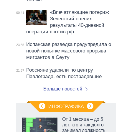
«Впечатляющие потери»:
00:41
Зеленский оценил
результаты 40-дневной
операции против рф
Испанская разведка предупредила о
23:55
новой попытке массового прорыва
мигрантов в Сеуту
Россияне ударили по центру
21:57
Павлограда, есть пострадавшие
Больше новостей
ИНФОГРАФИКА
 как
От 1 месяца – до 5
чипы
лет: кто и как долго
ды и
занимал должность