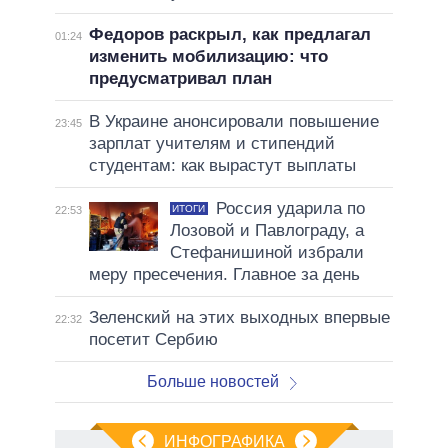
Федоров раскрыл, как предлагал
01:24
изменить мобилизацию: что
предусматривал план
В Украине анонсировали повышение
23:45
зарплат учителям и стипендий
студентам: как вырастут выплаты
Россия ударила по
ИТОГИ
22:53
Лозовой и Павлограду, а
Стефанишиной избрали
меру пресечения. Главное за день
Зеленский на этих выходных впервые
22:32
посетит Сербию
Больше новостей
ИНФОГРАФИКА