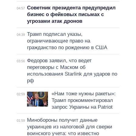
Советник президента предупредил
04:57
бизнес о фейковых письмах с
угрозами атак дронов
Трамп подписал указы,
04:39
ограничивающие право на
гражданство по рождению в США
Федоров заявил, что ведет
03:56
переговоры с Маском об
использования Starlink для ударов по
рф
«Нам тоже нужны ракеты»:
02:59
Трамп прокомментировал
запрос Украины на Patriot
Минобороны получит данные
01:59
украинцев из налоговой для сверки
воинского учета: что известно