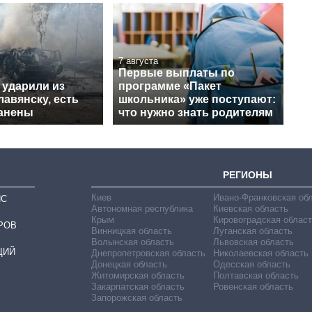
7 августа
Первые выплаты по
 ударили из
программе «Пакет
авянску, есть
школьника» уже поступают:
ранены
что нужно знать родителям
РЕГИОНЫ
Киев
Ивано-Франковская об
ИС
Автономная республика
Киевская область
Крым
Кировоградская област
РОВ
Винницкая область
Луганская область
Волынская область
Львовская область
ЦИЙ
Днепропетровская область
Николаевская область
Донецкая область
Одесская область
Житомирская область
Полтавская область
Закарпатская область
Ровенская область
Запорожская область