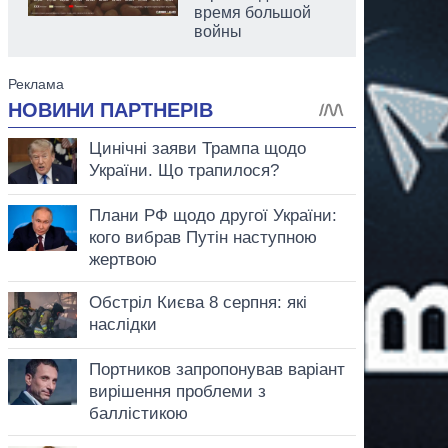
время большой
войны
аспирант