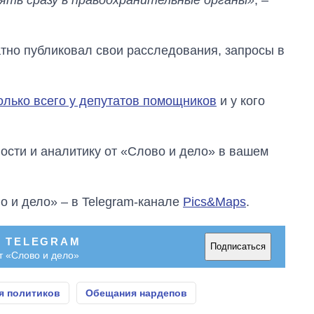
руководителя СВР
атно публиковал свои расследования, запросы в
олько всего у депутатов помощников
и у кого
сти и аналитику от «Слово и дело» в вашем
о и дело» – в Telegram-канале
Pics&Maps
.
В TELEGRAM
Подписаться
т «Слово и дело»
я политиков
Обещания нардепов