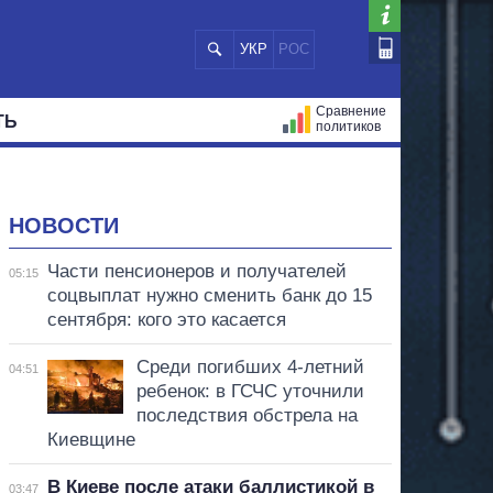
УКР
РОС
Сравнение
ТЬ
политиков
СТРАЦИЙ
МЭРЫ
ВСЕ ПЕРСОНЫ
НОВОСТИ
Части пенсионеров и получателей
05:15
соцвыплат нужно сменить банк до 15
сентября: кого это касается
Среди погибших 4-летний
04:51
ребенок: в ГСЧС уточнили
последствия обстрела на
Киевщине
В Киеве после атаки баллистикой в
03:47