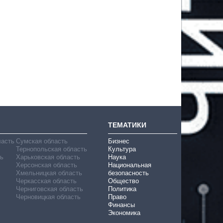
ТЕМАТИКИ
ласть
Сумская область
Бизнес
Тернопольская область
Культура
ь
Харьковская область
Наука
Херсонская область
Национальная
Хмельницкая область
безопасность
Черкасская область
Общество
Черниговская область
Политика
Черновицкая область
Право
Финансы
Экономика