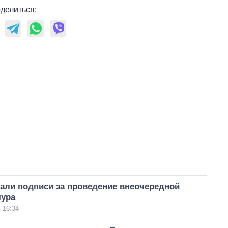
делиться:
али подписи за проведение внеочередной
чура
 16:34