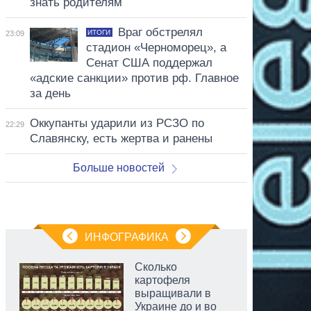
знать родителям
Враг обстрелял
ИТОГИ
23:09
стадион «Черноморец», а
Сенат США поддержал
«адские санкции» против рф. Главное
за день
Оккупанты ударили из РСЗО по
22:29
Славянску, есть жертва и ранены
Больше новостей
ИНФОГРАФИКА
Сколько
картофеля
выращивали в
Украине до и во