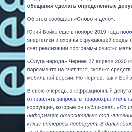
обещания сделать определенные депу
Об этом сообщает «Слово и дело».
Юрий Бойко еще в ноябре 2019 года
пооб
энергетики и охраны окружающей среды (
счет реализации программы очистки малых 
«Слуга народа» Чернев 27 апреля 2020 
парламента на счет того, сколько средст
мобильной версии. Но Чернев, как и Бойк
В свою очередь, внефракционный депута
отправлять запросы в правоохранительн
коррупции, которые он публиковал.
«По с
информация относительно топ-чиновнико
какие интересы лоббирует. В дальнейше
же и депутатские запросы буду отправл