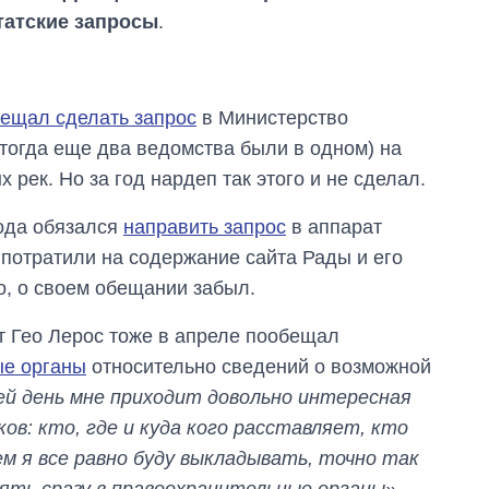
татские запросы
.
ещал сделать запрос
в Министерство
тогда еще два ведомства были в одном) на
рек. Но за год нардеп так этого и не сделал.
года обязался
направить запрос
в аппарат
в потратили на содержание сайта Рады и его
о, о своем обещании забыл.
т Гео Лерос тоже в апреле пообещал
ые органы
относительно сведений о возможной
ей день мне приходит довольно интересная
От 1 месяца – до 5
в: кто, где и куда кого расставляет, кто
лет: кто и как долго
м я все равно буду выкладывать, точно так
занимал
должность
ять сразу в правоохранительные органы»
, –