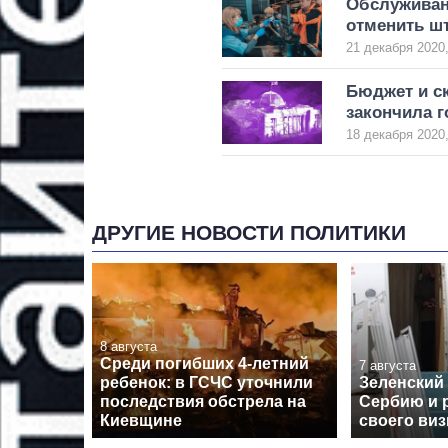
Обслуживан
отменить ш
21 декабря 2020,
Бюджет и с
закончила г
18 декабря 2020,
ДРУГИЕ НОВОСТИ ПОЛИТИКИ
8 августа
Среди погибших 4-летний
7 августа
ребенок: в ГСЧС уточнили
Зеленский
последствия обстрела на
Сербию и 
Киевщине
своего виз