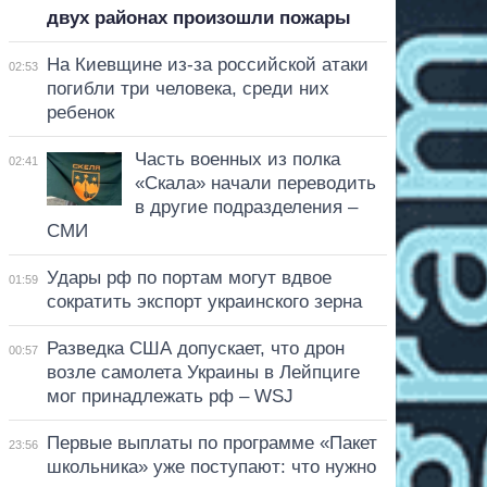
двух районах произошли пожары
На Киевщине из-за российской атаки
02:53
погибли три человека, среди них
ребенок
Часть военных из полка
02:41
«Скала» начали переводить
в другие подразделения –
СМИ
Удары рф по портам могут вдвое
01:59
сократить экспорт украинского зерна
Разведка США допускает, что дрон
00:57
возле самолета Украины в Лейпциге
мог принадлежать рф – WSJ
Первые выплаты по программе «Пакет
23:56
школьника» уже поступают: что нужно