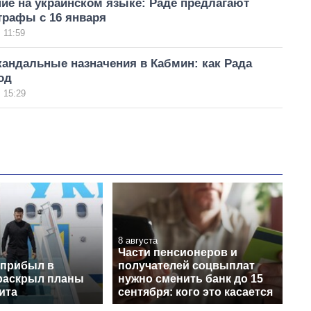
ие на украинском языке: Раде предлагают
трафы с 16 января
 11:59
кандальные назначения в Кабмин: как Рада
од
 15:29
8 августа
Части пенсионеров и
 прибыл в
получателей соцвыплат
раскрыл планы
нужно сменить банк до 15
ита
сентября: кого это касается