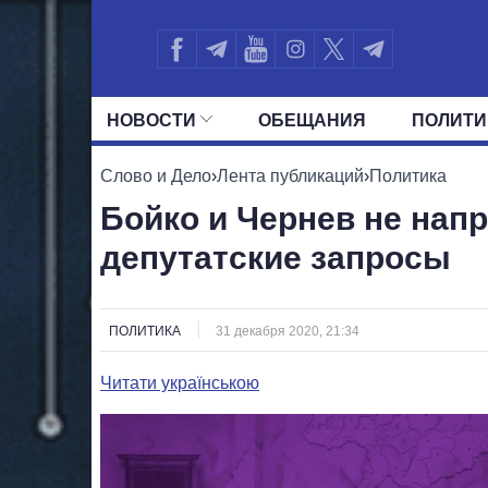
НОВОСТИ
ОБЕЩАНИЯ
ПОЛИТИ
ВСЕ ПОЛИТИКИ
ПРЕЗИДЕНТ И ОФ
Слово и Дело
›
Лента публикаций
›
Политика
Бойко и Чернев не на
депутатские запросы
ПОЛИТИКА
31 декабря 2020, 21:34
Читати українською