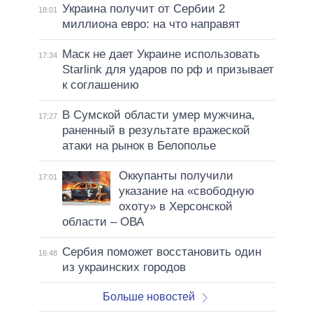
Украина получит от Сербии 2
18:01
миллиона евро: на что направят
Маск не дает Украине использовать
17:34
Starlink для ударов по рф и призывает
к соглашению
В Сумской области умер мужчина,
17:27
раненный в результате вражеской
атаки на рынок в Белополье
Оккупанты получили
17:01
указание на «свободную
охоту» в Херсонской
области – ОВА
Сербия поможет восстановить один
16:48
из украинских городов
Больше новостей