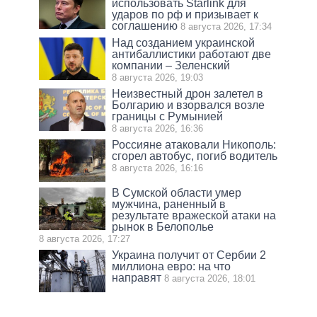
использовать Starlink для
ударов по рф и призывает к
соглашению
8 августа 2026, 17:34
Над созданием украинской
антибаллистики работают две
компании – Зеленский
8 августа 2026, 19:03
Неизвестный дрон залетел в
Болгарию и взорвался возле
границы с Румынией
8 августа 2026, 16:36
Россияне атаковали Никополь:
сгорел автобус, погиб водитель
8 августа 2026, 16:16
В Сумской области умер
мужчина, раненный в
результате вражеской атаки на
рынок в Белополье
8 августа 2026, 17:27
Украина получит от Сербии 2
миллиона евро: на что
направят
8 августа 2026, 18:01