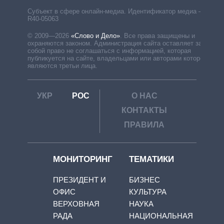
Субъект в сфере онлайн-медиа. Идентификатор медиа –
R40-05063
© 2009—2026
«Слово и Дело»
.
Все права защищены и
охраняются законом. Администрация сайта оставляет за
собой право не соглашаться с информацией, которая
публикуется на сайте, владельцами или авторами которой
являются третьи лица.
УКР
РОС
О НАС
КОНТАКТЫ
ПРАВИЛА
МОНИТОРИНГ
ТЕМАТИКИ
ПРЕЗИДЕНТ И
БИЗНЕС
ОФИС
КУЛЬТУРА
ВЕРХОВНАЯ
НАУКА
РАДА
НАЦИОНАЛЬНАЯ