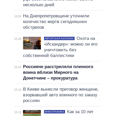
несколько дней
На Днепропетровщине уточнили
15:55
количество жертв сегодняшних
обстрелов
Охота на
АВТОРСКАЯ КОЛОНКА
15:28
«Искандер»: можно ли его
уничтожить без
собственной баллистики
Россияне расстреляли пленного
15:15
воина вблизи Мирного на
Донетчине – прокуратура
В Киеве вынесли приговор женщине,
15:14
взорвавшей авто военного по заказу
россиян
Как за 10 лет
ИНФОГРАФИКА
15:12