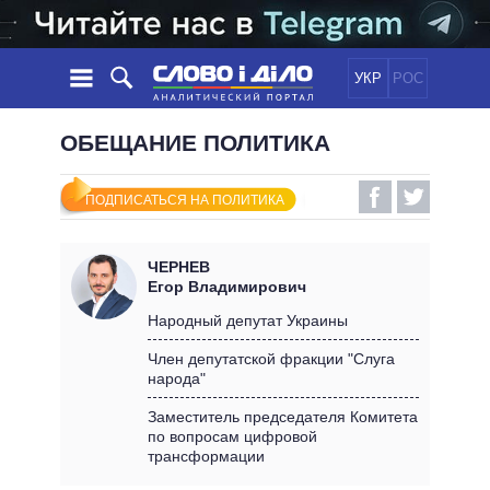
УКР
РОС
НОВОСТИ
ОБЕЩАНИЕ ПОЛИТИКА
ОБЕЩАНИЯ
ЛЕНТА
ПОЛИТИКА
ПОДПИСАТЬСЯ НА ПОЛИТИКА
СОБЫТИЯ
ЭКОНОМИКА
ПОЛИТИКИ
СТАТЬИ
ОБЩЕСТВО
ЧЕРНЕВ
ИНФОГРАФИКА
МНЕНИЯ
МИР
ВСЕ ПОЛИТИКИ
Егор Владимирович
ОБЗОРЫ
ПРЕЗИДЕНТ И ОФИС
Народный депутат Украины
ВИДЕО
ДАЙДЖЕСТЫ
ВЕРХОВНАЯ РАДА
Член депутатской фракции "Слуга
ПОДДЕРЖАТЬ
народа"
КАБИНЕТ МИНИСТРОВ
ГЛАВЫ ОБЛАДМИНИСТРАЦИЙ
Заместитель председателя Комитета
СРАВНЕНИЕ ПОЛИТИКОВ
по вопросам цифровой
МЭРЫ
трансформации
ВСЕ ПЕРСОНЫ