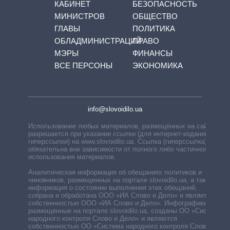
КАБИНЕТ
БЕЗОПАСНОСТЬ
МИНИСТРОВ
ОБЩЕСТВО
ГЛАВЫ
ПОЛИТИКА
ОБЛАДМИНИСТРАЦИЙ
ПРАВО
МЭРЫ
ФИНАНСЫ
ВСЕ ПЕРСОНЫ
ЭКОНОМИКА
info@slovoidilo.ua
Использование любых материалов, размещённых на сайте,
разрешается при указании ссылки (для интернет-изданий —
гиперссылки) на www.slovoidilo.ua. Ссылка (гиперссылка)
обязательна вне зависимости от полного либо частичного
использования материалов.
Аналитическая информация об обещаниях политиков и
чиновников, размещенных на портале slovoidilo.ua, а также
информация о состоянии выполнения этих обещаний,
собрана и обработана ООО «ИА Слово и Дело» и является
собственностью ООО «ИА Слово и Дело». Инфографики,
размещенные на портале slovoidilo.ua, созданы ОО «Система
народного контроля Слово и Дело» и являются
собственностью ОО «Система народного контроля Слово и