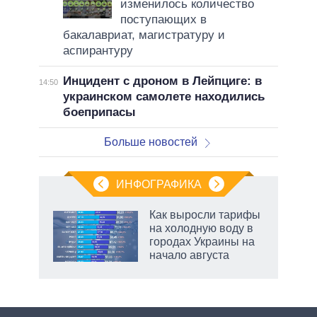
изменилось количество
поступающих в
бакалавриат, магистратуру и
аспирантуру
Инцидент с дроном в Лейпциге: в
14:50
украинском самолете находились
боеприпасы
Больше новостей
ИНФОГРАФИКА
Как выросли тарифы
о
на холодную воду в
городах Украины на
начало августа
ic
рф