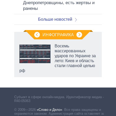
Днепропетровщины, есть жертвы и
ранены
Больше новостей
ИНФОГРАФИКА
Восемь
массированных
ударов по Украине за
ет
лето: Киев и область
стали главной целью
рф
Субъект в сфере онлайн-медиа. Идентификатор медиа –
R40-05063
© 2009—2026
«Слово и Дело»
.
Все права защищены и
охраняются законом. Администрация сайта оставляет за