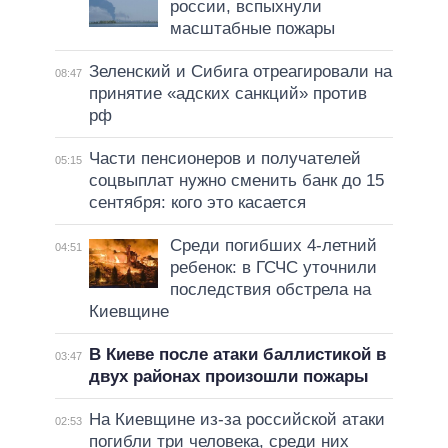
россии, вспыхнули
масштабные пожары
Зеленский и Сибига отреагировали на
08:47
принятие «адских санкций» против
рф
Части пенсионеров и получателей
05:15
соцвыплат нужно сменить банк до 15
сентября: кого это касается
Среди погибших 4-летний
04:51
ребенок: в ГСЧС уточнили
последствия обстрела на
Киевщине
В Киеве после атаки баллистикой в
03:47
двух районах произошли пожары
На Киевщине из-за российской атаки
02:53
погибли три человека, среди них