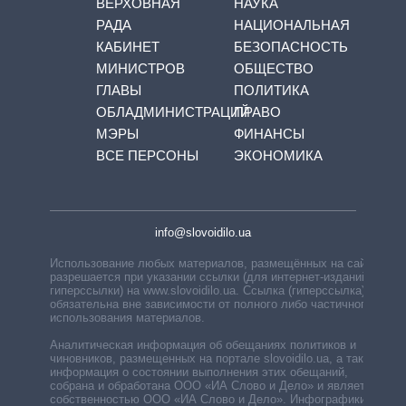
ВЕРХОВНАЯ
НАУКА
РАДА
НАЦИОНАЛЬНАЯ
КАБИНЕТ
БЕЗОПАСНОСТЬ
МИНИСТРОВ
ОБЩЕСТВО
ГЛАВЫ
ПОЛИТИКА
ОБЛАДМИНИСТРАЦИЙ
ПРАВО
МЭРЫ
ФИНАНСЫ
ВСЕ ПЕРСОНЫ
ЭКОНОМИКА
info@slovoidilo.ua
Использование любых материалов, размещённых на сайте,
разрешается при указании ссылки (для интернет-изданий —
гиперссылки) на www.slovoidilo.ua. Ссылка (гиперссылка)
обязательна вне зависимости от полного либо частичного
использования материалов.
Аналитическая информация об обещаниях политиков и
чиновников, размещенных на портале slovoidilo.ua, а также
информация о состоянии выполнения этих обещаний,
собрана и обработана ООО «ИА Слово и Дело» и является
собственностью ООО «ИА Слово и Дело». Инфографики,