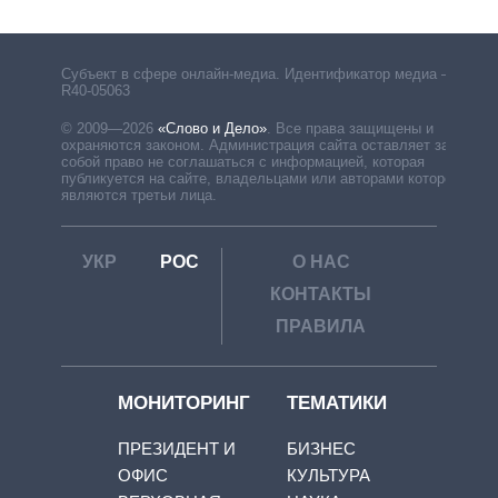
Субъект в сфере онлайн-медиа. Идентификатор медиа –
R40-05063
© 2009—2026
«Слово и Дело»
.
Все права защищены и
охраняются законом. Администрация сайта оставляет за
собой право не соглашаться с информацией, которая
публикуется на сайте, владельцами или авторами которой
являются третьи лица.
УКР
РОС
О НАС
КОНТАКТЫ
ПРАВИЛА
МОНИТОРИНГ
ТЕМАТИКИ
ПРЕЗИДЕНТ И
БИЗНЕС
ОФИС
КУЛЬТУРА