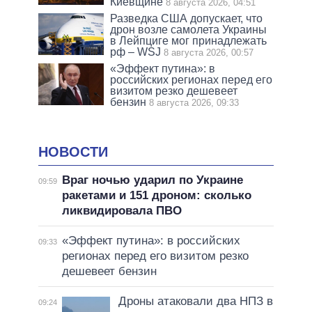
Киевщине
8 августа 2026, 04:51
Разведка США допускает, что
дрон возле самолета Украины
в Лейпциге мог принадлежать
рф – WSJ
8 августа 2026, 00:57
«Эффект путина»: в
российских регионах перед его
визитом резко дешевеет
бензин
8 августа 2026, 09:33
НОВОСТИ
Враг ночью ударил по Украине
09:59
ракетами и 151 дроном: сколько
ликвидировала ПВО
«Эффект путина»: в российских
09:33
регионах перед его визитом резко
дешевеет бензин
Дроны атаковали два НПЗ в
09:24