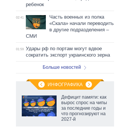
ребенок
Часть военных из полка
02:41
«Скала» начали переводить
в другие подразделения –
СМИ
Удары рф по портам могут вдвое
01:59
сократить экспорт украинского зерна
Больше новостей
ИНФОГРАФИКА
 5
Дефицит памяти: как
го
вырос спрос на чипы
сть
за последние годы и
ВР
что прогнозируют на
2027-й
маги