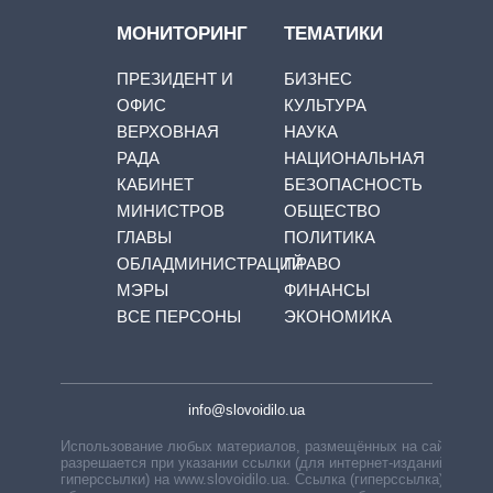
МОНИТОРИНГ
ТЕМАТИКИ
ПРЕЗИДЕНТ И
БИЗНЕС
ОФИС
КУЛЬТУРА
ВЕРХОВНАЯ
НАУКА
РАДА
НАЦИОНАЛЬНАЯ
КАБИНЕТ
БЕЗОПАСНОСТЬ
МИНИСТРОВ
ОБЩЕСТВО
ГЛАВЫ
ПОЛИТИКА
ОБЛАДМИНИСТРАЦИЙ
ПРАВО
МЭРЫ
ФИНАНСЫ
ВСЕ ПЕРСОНЫ
ЭКОНОМИКА
info@slovoidilo.ua
Использование любых материалов, размещённых на сайте,
разрешается при указании ссылки (для интернет-изданий —
гиперссылки) на www.slovoidilo.ua. Ссылка (гиперссылка)