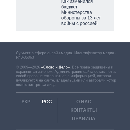
Как изменился
бюджет
Министерства
обороны за 13 лет
войны с россией
Субъект в сфере онлайн-медиа. Идентификатор медиа –
R40-05063
© 2009—2026
«Слово и Дело»
.
Все права защищены и
охраняются законом. Администрация сайта оставляет за
собой право не соглашаться с информацией, которая
публикуется на сайте, владельцами или авторами которой
являются третьи лица.
УКР
РОС
О НАС
КОНТАКТЫ
ПРАВИЛА