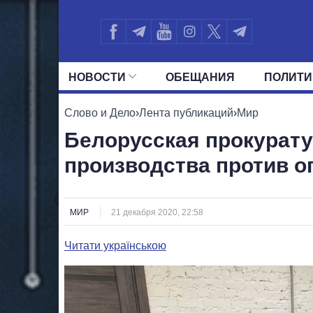
НОВОСТИ
ОБЕЩАНИЯ
ПОЛИТИ
ВСЕ ПОЛИТИКИ
ПРЕЗИДЕНТ И ОФ
Слово и Дело
›
Лента публикаций
›
Мир
Белорусская прокурат
производства против о
МИР
21 декабря 2020, 22:58
Читати українською