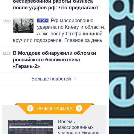
бесперебойной работы бизнеса
после ударов рф: что предлагают
Рф массированно
ИТОГИ
23:00
ударила по Киеву и области,
а экс-послу Стефанишиной
вручили подозрение. Главное за день
В Молдове обнаружили обломки
22:18
российского беспилотника
«Герань-2»
Больше новостей
ИНФОГРАФИКА
Восемь
массированных
ударов по Украине