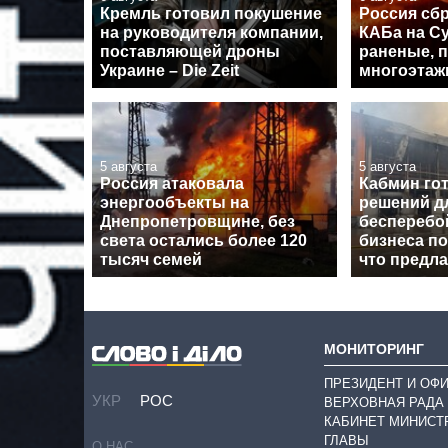
Кремль готовил покушение
Россия сб
на руководителя компании,
КАБа на С
поставляющей дроны
раненые, 
Украине – Die Zeit
многоэтаж
5 августа
5 августа
Россия атаковала
Кабмин гот
энергообъекты на
решений д
Днепропетровщине, без
бесперебо
света остались более 120
бизнеса по
тысяч семей
что предл
МОНИТОРИНГ
ПРЕЗИДЕНТ И ОФ
УКР
РОС
ВЕРХОВНАЯ РАДА
КАБИНЕТ МИНИСТ
ГЛАВЫ
О НАС