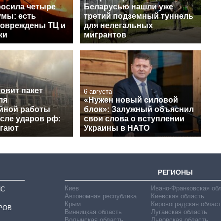
росила четыре
Беларусью нашли уже
умы: есть
третий подземный туннель
повреждены ТЦ и
для нелегальных
ки
мигрантов
овит пакет
6 августа
ля
«Нужен новый силовой
йной работы
блок»: Залужный объяснил
сле ударов рф:
свои слова о вступлении
агают
Украины в НАТО
РЕГИОНЫ
Киев
Ивано-Франковская об
ИС
Автономная республика
Киевская область
Крым
Кировоградская област
РОВ
Винницкая область
Луганская область
Волынская область
Львовская область