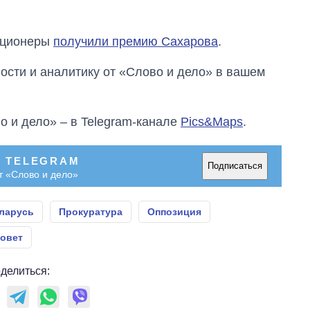
Украине за годы
вторжения
зиционеры
получили премию Сахарова
.
сти и аналитику от «Слово и дело» в вашем
о и дело» – в Telegram-канале
Pics&Maps
.
В TELEGRAM
Подписаться
т «Слово и дело»
ларусь
Прокуратура
Оппозиция
овет
делиться: