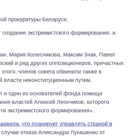
ой прокуратуры Беларуси.
 создание экстремистского формирования, а
ая, Мария Колесникова, Максим Знак, Павел
вский и ряд других оппозиционеров, причастных
 этого, членов совета обвинили также в
ой власти неконституционным путем.
л и один из основателей фонда помощи
ния властей Алексей Леончиков, которого
ти экстремистского формирования».
Как сократилось
заявила, что планирует управлять страной в
количество
 случае отказа Александра Лукашенко от
медучреждений в