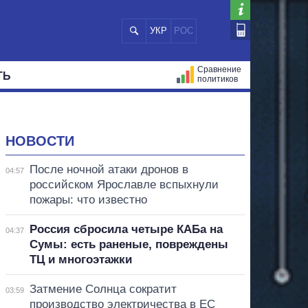
УКР
РОС
Сравнение
ТЬ
политиков
СТРАЦИЙ
МЭРЫ
ВСЕ ПЕРСОНЫ
НОВОСТИ
После ночной атаки дронов в
04:57
российском Ярославле вспыхнули
пожары: что известно
Россия сбросила четыре КАБа на
04:37
Сумы: есть раненые, повреждены
ТЦ и многоэтажки
Затмение Солнца сократит
03:59
производство электричества в ЕС