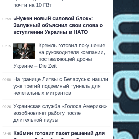
почти на 10 ГВт
«Нужен новый силовой блок»:
02:59
Залужный объяснил свои слова о
вступлении Украины в НАТО
Кремль готовил покушение
02:15
на руководителя компании,
поставляющей дроны
Украине – Die Zeit
На границе Литвы с Беларусью нашли
00:58
уже третий подземный туннель для
нелегальных мигрантов
Украинская служба «Голоса Америки»
00:26
возобновляет работу после
длительной паузы
Кабмин готовит пакет решений для
23:45