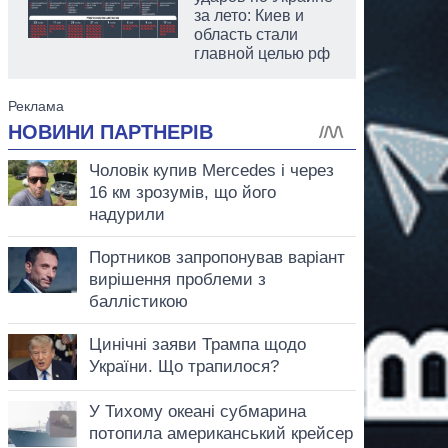
за лето: Киев и
область стали
главной целью рф