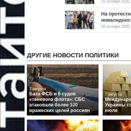
31 октября 2020,
На протест
инвалидно
16 октября 2020,
ДРУГИЕ НОВОСТИ ПОЛИТИКИ
7 августа
База ФСБ и 6 судов
7 августа
«теневого флота»: СБС
Междунар
атаковали более 100
Украины с
вражеских целей россиян
июле