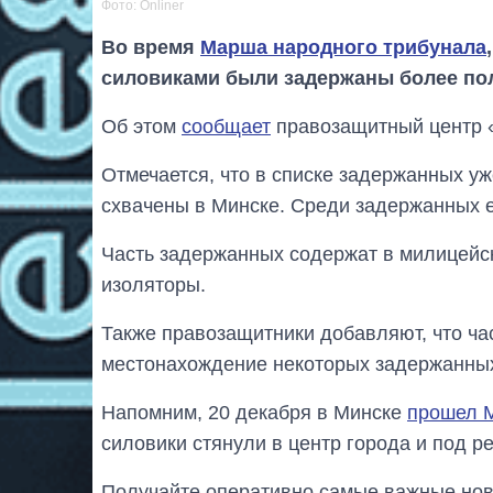
Фото: Onliner
Во время
Марша народного трибунала
силовиками были задержаны более пол
Об этом
сообщает
правозащитный центр 
Отмечается, что в списке задержанных уж
схвачены в Минске. Среди задержанных 
Часть задержанных содержат в милицейск
изоляторы.
Также правозащитники добавляют, что ча
местонахождение некоторых задержанных 
Напомним, 20 декабря в Минске
прошел 
силовики стянули в центр города и под 
Получайте оперативно самые важные ново