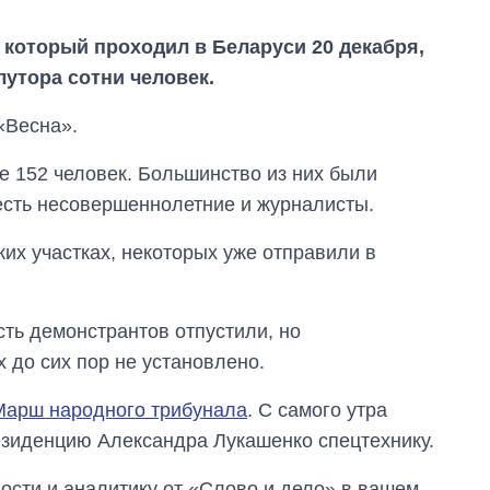
, который проходил в Беларуси 20 декабря,
утора сотни человек.
«Весна».
е 152 человек. Большинство из них были
есть несовершеннолетние и журналисты.
их участках, некоторых уже отправили в
сть демонстрантов отпустили, но
до сих пор не установлено.
Дефицит памяти:
Марш народного трибунала
. С самого утра
как вырос спрос
на чипы за
резиденцию Александра Лукашенко спецтехнику.
последние годы и
что прогнозируют
сти и аналитику от «Слово и дело» в вашем