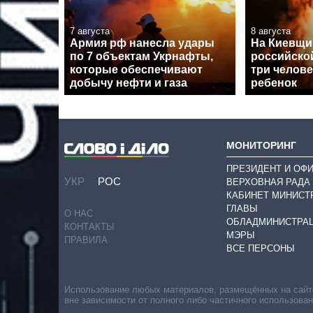
7 августа
8 августа
Армия рф нанесла удары
На Киевщин
по 7 объектам Укрнафты,
российско
которые обеспечивают
три челове
добычу нефти и газа
ребенок
МОНИТОРИНГ
ПРЕЗИДЕНТ И ОФ
УКР
РОС
ВЕРХОВНАЯ РАДА
КАБИНЕТ МИНИСТ
ГЛАВЫ
О НАС
ОБЛАДМИНИСТРА
КОНТАКТЫ
МЭРЫ
ПРАВИЛА
ВСЕ ПЕРСОНЫ
Использование любых материалов, размещённых на сайте,
вне зависимости от полного либо частичного использова