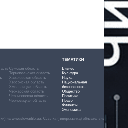
ТЕМАТИКИ
ласть
Сумская область
Бизнес
Тернопольская область
Культура
ь
Харьковская область
Наука
Херсонская область
Национальная
Хмельницкая область
безопасность
Черкасская область
Общество
Черниговская область
Политика
Черновицкая область
Право
Финансы
Экономика
) на www.slovoidilo.ua. Ссылка (гиперссылка) обязательна