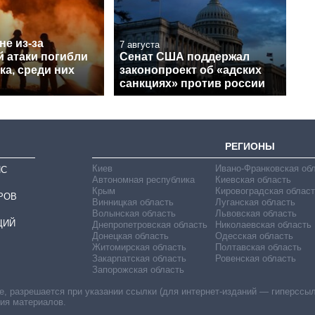
е из-за
7 августа
й атаки погибли
Сенат США поддержал
ка, среди них
законопроект об «адских
санкциях» против россии
РЕГИОНЫ
Киев
Ивано-Франковская об
ИС
Автономная республика
Киевская область
Крым
Кировоградская област
РОВ
Винницкая область
Луганская область
Волынская область
Львовская область
ЦИЙ
Днепропетровская область
Николаевская область
Донецкая область
Одесская область
Житомирская область
Полтавская область
Закарпатская область
Ровенская область
Запорожская область
 разрешается при указании ссылки (для интернет-изданий — гиперссылки
ния материалов.