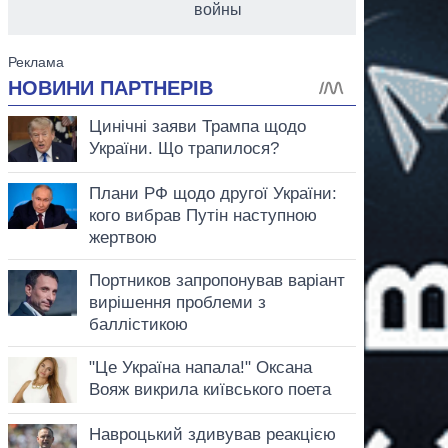
войны
аспирант