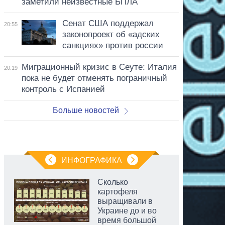
заметили неизвестные БПЛА
Сенат США поддержал
20:55
законопроект об «адских
санкциях» против россии
Миграционный кризис в Сеуте: Италия
20:19
пока не будет отменять пограничный
контроль с Испанией
Больше новостей
ИНФОГРАФИКА
Сколько
картофеля
выращивали в
Украине до и во
время большой