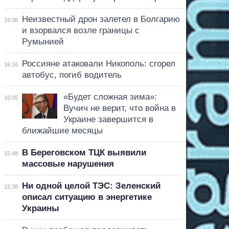
Неизвестный дрон залетел в Болгарию
16:36
и взорвался возле границы с
Румынией
Россияне атаковали Никополь: сгорел
16:16
автобус, погиб водитель
«Будет сложная зима»:
16:05
Вучич не верит, что война в
Украине завершится в
ближайшие месяцы
В Береговском ТЦК выявили
15:48
массовые нарушения
Ни одной целой ТЭС: Зеленский
15:38
описал ситуацию в энергетике
Украины