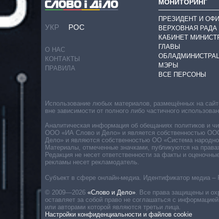
МОНИТОРИНГ
ПРЕЗИДЕНТ И ОФ
УКР
РОС
ВЕРХОВНАЯ РАДА
КАБИНЕТ МИНИСТ
ГЛАВЫ
О НАС
ОБЛАДМИНИСТРА
КОНТАКТЫ
МЭРЫ
ПРАВИЛА
ВСЕ ПЕРСОНЫ
Использование любых материалов, размещённых на сайте,
вне зависимости от полного либо частичного использова
Аналитическая информация об обещаниях политиков и чин
ООО «ИА Слово и Дело» и является собственностью ООО 
Дело» и являются собственностью ОО «Система народног
Материалы, отмеченные значками, публикуются на права
Редакция не несет ответственности за факты и оценочны
рекламы несет рекламодатель.
Субъект в сфере онлайн-медиа. Идентификатор медиа – 
© 2009—2026
«Слово и Дело»
.
Все права защищены и ох
оставляет за собой право не соглашаться с информацией
или авторами которой являются третьи лица.
Настройки конфиденциальности и файлов cookie