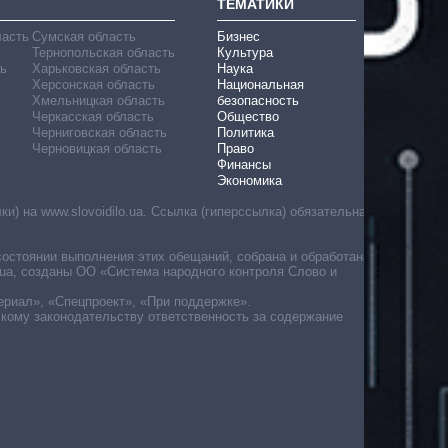
ТЕМАТИКИ
ласть
Сумская область
Бизнес
Тернопольская область
Культура
ь
Харьковская область
Наука
Херсонская область
Национальная
Хмельницкая область
безопасность
Черкасская область
Общество
Черниговская область
Политика
Черновицкая область
Право
Финансы
Экономика
) на www.slovoidilo.ua. Ссылка (гиперссылка) обязательна
состоянии выполнения этих обещаний, собрана и обработана
ua, созданы ОО «Система народного контроля Слово и
ериал», «Спецпроект», «При поддержке».
скому законодательству ответственность за содержание