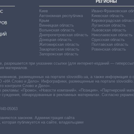
РЕГИОНЫ
Киев
Ивано-Франковская об
ИС
Автономная республика
Киевская область
Крым
Кировоградская област
РОВ
Винницкая область
Луганская область
Волынская область
Львовская область
ЦИЙ
Днепропетровская область
Николаевская область
Донецкая область
Одесская область
Житомирская область
Полтавская область
Закарпатская область
Ровенская область
Запорожская область
 разрешается при указании ссылки (для интернет-изданий — гиперссылки
ния материалов.
овников, размещенных на портале slovoidilo.ua, а также информация о 
«ИА Слово и Дело». Инфографики, размещенные на портале slovoidilo.
о контроля Слово и Дело».
х рекламы: «Промо», «Новости компаний», «Позиция», «Партнерский мат
е суждения, обнародованные в рекламных материалах. Согласно украин
R40-05063
раняются законом. Администрация сайта
, которая публикуется на сайте, владельцами