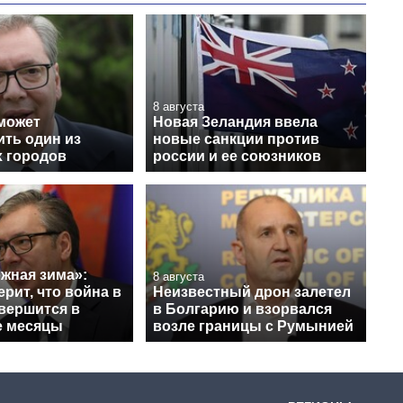
8 августа
может
Новая Зеландия ввела
ить один из
новые санкции против
х городов
россии и ее союзников
жная зима»:
8 августа
ерит, что война в
Неизвестный дрон залетел
вершится в
в Болгарию и взорвался
е месяцы
возле границы с Румынией