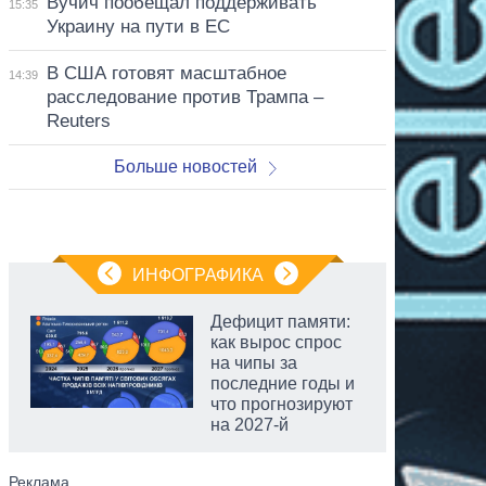
Вучич пообещал поддерживать
15:35
Украину на пути в ЕС
В США готовят масштабное
14:39
расследование против Трампа –
Reuters
Больше новостей
ИНФОГРАФИКА
Дефицит памяти:
как вырос спрос
на чипы за
последние годы и
что прогнозируют
на 2027-й