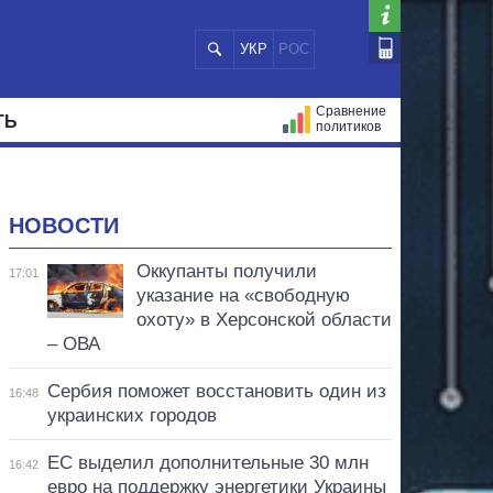
УКР
РОС
Сравнение
ТЬ
политиков
СТРАЦИЙ
МЭРЫ
ВСЕ ПЕРСОНЫ
НОВОСТИ
Оккупанты получили
17:01
указание на «свободную
охоту» в Херсонской области
– ОВА
Сербия поможет восстановить один из
16:48
украинских городов
ЕС выделил дополнительные 30 млн
16:42
евро на поддержку энергетики Украины