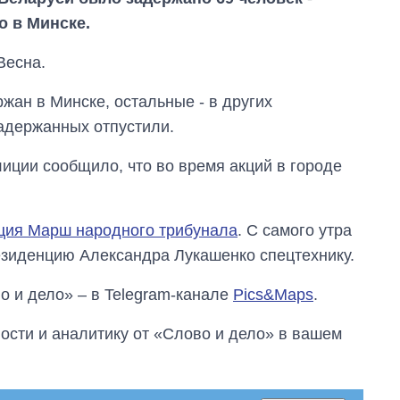
 в Минске.
Весна.
ржан в Минске, остальные - в других
адержанных отпустили.
иции сообщило, что во время акций в городе
ция Марш народного трибунала
. С самого утра
резиденцию Александра Лукашенко спецтехнику.
От 1 месяца – до 5
лет: кто и как долго
о и дело» – в Telegram-канале
Pics&Maps
.
занимал
должность
руководителя СВР
сти и аналитику от «Слово и дело» в вашем