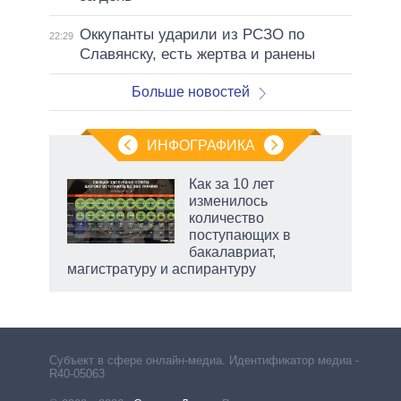
Оккупанты ударили из РСЗО по
22:29
Славянску, есть жертва и ранены
Больше новостей
ИНФОГРАФИКА
 5
Как за 10 лет
го
изменилось
сть
количество
ВР
поступающих в
бакалавриат,
магистратуру и аспирантуру
рф
Субъект в сфере онлайн-медиа. Идентификатор медиа –
R40-05063