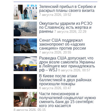
Зеленский прибыл в Сербию и
раскрыл планы своего визита
7 августа 2026, 19:52
Оккупанты ударили из РСЗО
по Славянску, есть жертва и
ранены
7 августа 2026, 22:29
Сенат США поддержал
законопроект об «адских
санкциях» против россии
7 августа 2026, 20:55
Разведка США допускает, что
дрон возле самолета Украины
в Лейпциге мог принадлежать
рф – WSJ
8 августа 2026, 00:57
В Киеве после атаки
баллистикой в двух районах
произошли пожары
8 августа 2026, 03:47
Части пенсионеров и
получателей соцвыплат нужно
сменить банк до 15 сентября:
кого это касается
8 августа 2026, 05:15