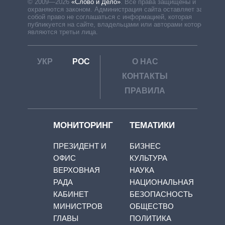
© 2009—2026
«Слово и Дело»
.
Все права защищены и
охраняются законом. Администрация сайта оставляет за
собой право не соглашаться с информацией, которая
публикуется на сайте, владельцами или авторами которой
являются третьи лица.
УКР
РОС
О НАС
КОНТАКТЫ
ПРАВИЛА
МОНИТОРИНГ
ТЕМАТИКИ
ПРЕЗИДЕНТ И
БИЗНЕС
ОФИС
КУЛЬТУРА
ВЕРХОВНАЯ
НАУКА
РАДА
НАЦИОНАЛЬНАЯ
КАБИНЕТ
БЕЗОПАСНОСТЬ
МИНИСТРОВ
ОБЩЕСТВО
ГЛАВЫ
ПОЛИТИКА