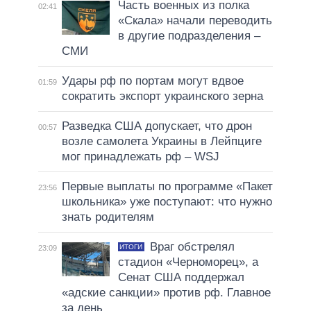
Часть военных из полка
02:41
«Скала» начали переводить
в другие подразделения –
СМИ
Удары рф по портам могут вдвое
01:59
сократить экспорт украинского зерна
Разведка США допускает, что дрон
00:57
возле самолета Украины в Лейпциге
мог принадлежать рф – WSJ
Первые выплаты по программе «Пакет
23:56
школьника» уже поступают: что нужно
знать родителям
Враг обстрелял
ИТОГИ
23:09
стадион «Черноморец», а
Сенат США поддержал
«адские санкции» против рф. Главное
за день