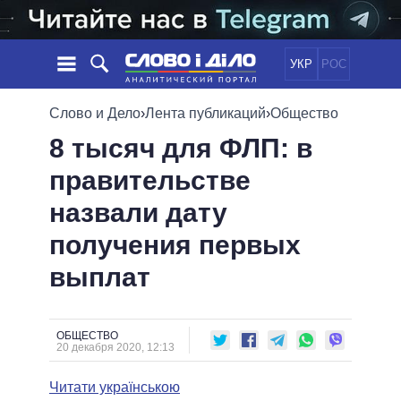
УКР
РОС
НОВОСТИ
Слово и Дело
›
Лента публикаций
›
Общество
8 тысяч для ФЛП: в
ОБЕЩАНИЯ
ЛЕНТА
ПОЛИТИКА
правительстве
СОБЫТИЯ
ЭКОНОМИКА
ПОЛИТИКИ
назвали дату
СТАТЬИ
ОБЩЕСТВО
ИНФОГРАФИКА
МНЕНИЯ
МИР
ВСЕ ПОЛИТИКИ
получения первых
ОБЗОРЫ
ПРЕЗИДЕНТ И ОФИС
выплат
ВИДЕО
ДАЙДЖЕСТЫ
ВЕРХОВНАЯ РАДА
ПОДДЕРЖАТЬ
КАБИНЕТ МИНИСТРОВ
ГЛАВЫ ОБЛАДМИНИСТРАЦИЙ
ОБЩЕСТВО
СРАВНЕНИЕ ПОЛИТИКОВ
20 декабря 2020, 12:13
МЭРЫ
Читати українською
ВСЕ ПЕРСОНЫ