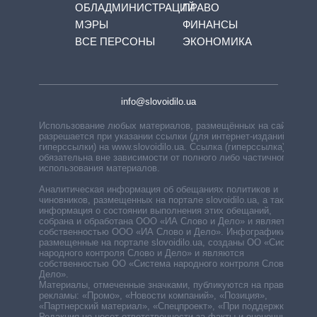
ОБЛАДМИНИСТРАЦИЙ
ПРАВО
МЭРЫ
ФИНАНСЫ
ВСЕ ПЕРСОНЫ
ЭКОНОМИКА
info@slovoidilo.ua
Использование любых материалов, размещённых на сайте,
разрешается при указании ссылки (для интернет-изданий —
гиперссылки) на www.slovoidilo.ua. Ссылка (гиперссылка)
обязательна вне зависимости от полного либо частичного
использования материалов.
Аналитическая информация об обещаниях политиков и
чиновников, размещенных на портале slovoidilo.ua, а также
информация о состоянии выполнения этих обещаний,
собрана и обработана ООО «ИА Слово и Дело» и является
собственностью ООО «ИА Слово и Дело». Инфографики,
размещенные на портале slovoidilo.ua, созданы ОО «Система
народного контроля Слово и Дело» и являются
собственностью ОО «Система народного контроля Слово и
Дело».
Материалы, отмеченные значками, публикуются на правах
рекламы: «Промо», «Новости компаний», «Позиция»,
«Партнерский материал», «Спецпроект», «При поддержке».
Редакция не несет ответственности за факты и оценочные