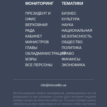
МОНИТОРИНГ
ТЕМАТИКИ
ПРЕЗИДЕНТ И
БИЗНЕС
ОФИС
КУЛЬТУРА
ВЕРХОВНАЯ
НАУКА
РАДА
НАЦИОНАЛЬНАЯ
КАБИНЕТ
БЕЗОПАСНОСТЬ
МИНИСТРОВ
ОБЩЕСТВО
ГЛАВЫ
ПОЛИТИКА
ОБЛАДМИНИСТРАЦИЙ
ПРАВО
МЭРЫ
ФИНАНСЫ
ВСЕ ПЕРСОНЫ
ЭКОНОМИКА
info@slovoidilo.ua
Использование любых материалов, размещённых на сайте,
разрешается при указании ссылки (для интернет-изданий —
гиперссылки) на www.slovoidilo.ua. Ссылка (гиперссылка)
обязательна вне зависимости от полного либо частичного