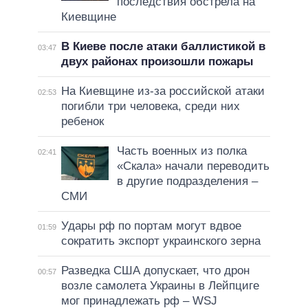
последствия обстрела на
Киевщине
В Киеве после атаки баллистикой в
03:47
двух районах произошли пожары
На Киевщине из-за российской атаки
02:53
погибли три человека, среди них
ребенок
Часть военных из полка
02:41
«Скала» начали переводить
в другие подразделения –
СМИ
Удары рф по портам могут вдвое
01:59
сократить экспорт украинского зерна
Разведка США допускает, что дрон
00:57
возле самолета Украины в Лейпциге
мог принадлежать рф – WSJ