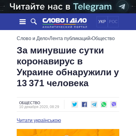
УКР
РОС
НОВОСТИ
Слово и Дело
›
Лента публикаций
›
Общество
За минувшие сутки
ОБЕЩАНИЯ
ЛЕНТА
ПОЛИТИКА
коронавирус в
СОБЫТИЯ
ЭКОНОМИКА
ПОЛИТИКИ
Украине обнаружили у
СТАТЬИ
ОБЩЕСТВО
ИНФОГРАФИКА
МНЕНИЯ
МИР
ВСЕ ПОЛИТИКИ
13 371 человека
ОБЗОРЫ
ПРЕЗИДЕНТ И ОФИС
ВИДЕО
ДАЙДЖЕСТЫ
ВЕРХОВНАЯ РАДА
ОБЩЕСТВО
ПОДДЕРЖАТЬ
КАБИНЕТ МИНИСТРОВ
10 декабря 2020, 08:29
ГЛАВЫ ОБЛАДМИНИСТРАЦИЙ
СРАВНЕНИЕ ПОЛИТИКОВ
Читати українською
МЭРЫ
ВСЕ ПЕРСОНЫ