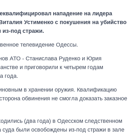
еквалифицировал нападение на лидера
Виталия Устименко с покушения на убийство
 из-под стражи.
венное телевидение Одессы.
ов АТО - Станислава Руденко и Юрия
анстве и приговорили к четырем годам
а года.
виновным в хранении оружия. Квалификацию
 сторона обвинения не смогла доказать заказное
Как за 10 лет
изменилось
ходились (два года) в Одесском следственном
количество
а суда были освобождены из-под стражи в зале
поступающих в
бакалавриат,