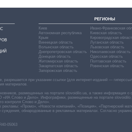
РЕГИОНЫ
Киев
Ивано-Франковская об
ИС
Автономная республика
Киевская область
Крым
Кировоградская област
РОВ
Винницкая область
Луганская область
Волынская область
Львовская область
ЦИЙ
Днепропетровская область
Николаевская область
Донецкая область
Одесская область
Житомирская область
Полтавская область
Закарпатская область
Ровенская область
Запорожская область
 разрешается при указании ссылки (для интернет-изданий — гиперссылки
ния материалов.
овников, размещенных на портале slovoidilo.ua, а также информация о 
«ИА Слово и Дело». Инфографики, размещенные на портале slovoidilo.
о контроля Слово и Дело».
х рекламы: «Промо», «Новости компаний», «Позиция», «Партнерский мат
е суждения, обнародованные в рекламных материалах. Согласно украин
R40-05063