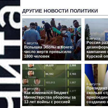
ДРУГИЕ НОВОСТИ ПОЛИТИКИ
6 августа
Россия ра
6 августа
Вспышка Эболы в Конго:
дезинфор
число жертв превысило
кампанию 
1800 человек
Курской о
6 августа
Президент 
6 августа
Как изменился бюджет
сколько ст
Министерства обороны за
присоедин
13 лет войны с россией
созданию 