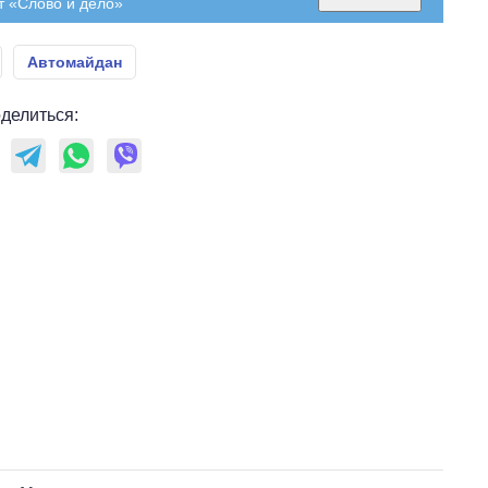
т «Слово и дело»
Автомайдан
делиться: