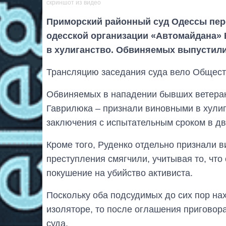
скриншот из видео
Приморский районный суд Одессы пер
одесской организации «Автомайдана» 
в хулиганство. Обвиняемых выпустили
Трансляцию заседания суда вело Общест
Обвиняемых в нападении бывших ветеран
Гаврилюка – признали виновными в хулиг
заключения с испытательным сроком в дв
Кроме того, Руденко отдельно признали 
преступления смягчили, учитывая то, что
покушение на убийство активиста.
Поскольку оба подсудимых до сих пор на
изоляторе, то после оглашения приговор
суда.