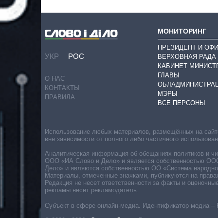
МОНИТОРИНГ
ПРЕЗИДЕНТ И ОФ
УКР
РОС
ВЕРХОВНАЯ РАДА
КАБИНЕТ МИНИСТ
ГЛАВЫ
О НАС
ОБЛАДМИНИСТРА
КОНТАКТЫ
МЭРЫ
ПРАВИЛА
ВСЕ ПЕРСОНЫ
Использование любых материалов, размещённых на сайте,
вне зависимости от полного либо частичного использова
Аналитическая информация об обещаниях политиков и чин
ООО «ИА Слово и Дело» и является собственностью ООО 
Дело» и являются собственностью ОО «Система народног
Материалы, отмеченные значками, публикуются на права
Редакция не несет ответственности за факты и оценочны
рекламы несет рекламодатель.
Субъект в сфере онлайн-медиа. Идентификатор медиа – 