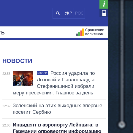
УКР
РОС
Сравнение
ТЬ
политиков
СТРАЦИЙ
МЭРЫ
ВСЕ ПЕРСОНЫ
НОВОСТИ
Россия ударила по
ИТОГИ
22:53
Лозовой и Павлограду, а
Стефанишиной избрали
меру пресечения. Главное за день
Зеленский на этих выходных впервые
22:32
посетит Сербию
Инцидент в аэропорту Лейпцига: в
22:03
Германии опровергли информацию