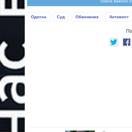
самое важное о
Одесса
Суд
Обвинение
Активист
По