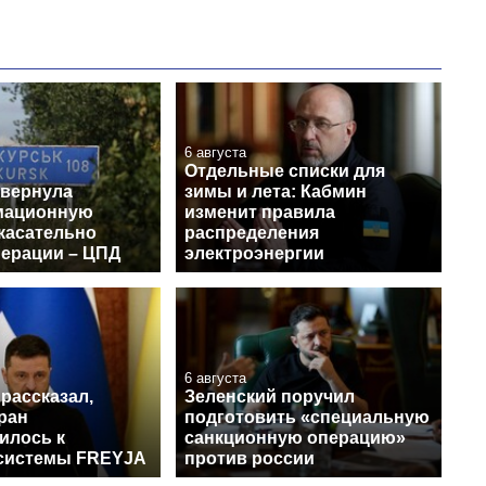
6 августа
Отдельные списки для
звернула
зимы и лета: Кабмин
мационную
изменит правила
касательно
распределения
перации – ЦПД
электроэнергии
6 августа
рассказал,
Зеленский поручил
ран
подготовить «специальную
илось к
санкционную операцию»
системы FREYJA
против россии