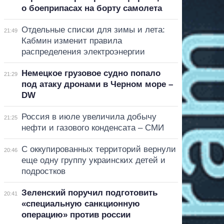
о боеприпасах на борту самолета
Отдельные списки для зимы и лета:
21:49
Кабмин изменит правила
распределения электроэнергии
Немецкое грузовое судно попало
21:29
под атаку дронами в Черном море –
DW
Россия в июле увеличила добычу
21:25
нефти и газового конденсата – СМИ
С оккупированных территорий вернули
20:46
еще одну группу украинских детей и
подростков
Зеленский поручил подготовить
20:41
«специальную санкционную
операцию» против россии