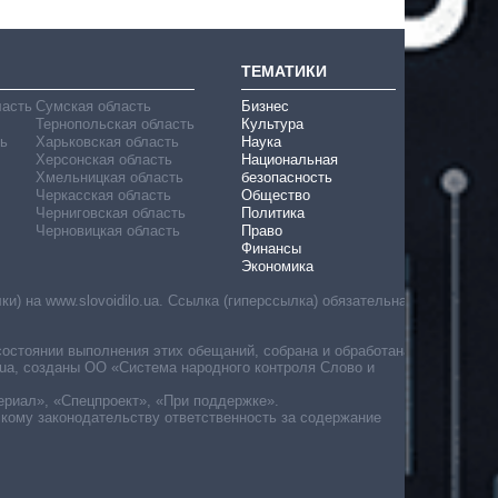
ТЕМАТИКИ
ласть
Сумская область
Бизнес
Тернопольская область
Культура
ь
Харьковская область
Наука
Херсонская область
Национальная
Хмельницкая область
безопасность
Черкасская область
Общество
Черниговская область
Политика
Черновицкая область
Право
Финансы
Экономика
) на www.slovoidilo.ua. Ссылка (гиперссылка) обязательна
состоянии выполнения этих обещаний, собрана и обработана
ua, созданы ОО «Система народного контроля Слово и
ериал», «Спецпроект», «При поддержке».
скому законодательству ответственность за содержание