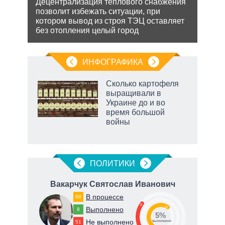
ии на
Децентрализация теплового снабжения
проп
 по
позволит избежать ситуации, при
инфо
котором вывод из строя ТЭЦ оставляет
без отопления целый город
ИНФОГРАФИКА
Сколько картофеля
выращивали в
Украине до и во
ет
время большой
войны
маги
ПОЛИТИКИ
ич
Вакарчук Святослав Иванович
В процессе
88
35
60
Выполнено
8
5%
Не выполнено
51
о
выполнено