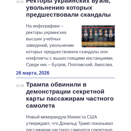
Ректоры украинских вузов,
18:31
увольнению которых
предшествовали скандалы
На инфографике –
ректоры украинских
высших учебных
заведений, увольнению
которых предшествовали скандалы или
конфликты с вышестоящими инстанциями.
Среди них – Бугров, Поплавский, Амосова.
26 марта, 2026
Трампа обвинили в
02:58
демонстрации секретной
карты пассажирам частного
самолета
Новый меморандум Минюста США
утверждает, что Дональд Трамп показывал
пассажирам частного самолета секретную