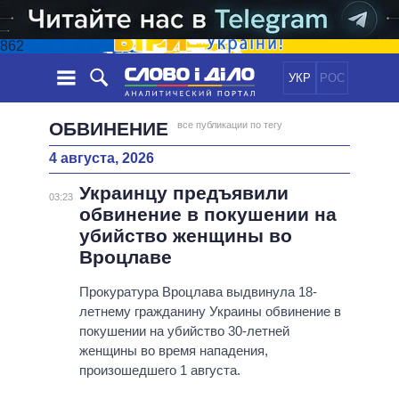
862
УКР
РОС
НОВОСТИ
ОБВИНЕНИЕ
все публикации по тегу
4 августа, 2026
ОБЕЩАНИЯ
ЛЕНТА
ПОЛИТИКА
Украинцу предъявили
СОБЫТИЯ
ЭКОНОМИКА
03:23
ПОЛИТИКИ
обвинение в покушении на
СТАТЬИ
ОБЩЕСТВО
убийство женщины во
ИНФОГРАФИКА
МНЕНИЯ
МИР
ВСЕ ПОЛИТИКИ
Вроцлаве
ОБЗОРЫ
ПРЕЗИДЕНТ И ОФИС
ВИДЕО
Прокуратура Вроцлава выдвинула 18-
ДАЙДЖЕСТЫ
ВЕРХОВНАЯ РАДА
летнему гражданину Украины обвинение в
ПОДДЕРЖАТЬ
КАБИНЕТ МИНИСТРОВ
покушении на убийство 30-летней
ГЛАВЫ ОБЛАДМИНИСТРАЦИЙ
женщины во время нападения,
СРАВНЕНИЕ ПОЛИТИКОВ
произошедшего 1 августа.
МЭРЫ