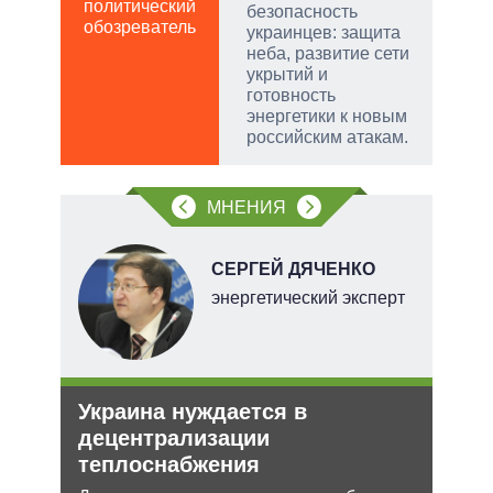
ПО
политический
безопасность
обозреватель
в
украинцев: защита
обо
неба, развитие сети
укрытий и
готовность
энергетики к новым
российским атакам.
МНЕНИЯ
СЕРГЕЙ ДЯЧЕНКО
тель
энергетический эксперт
и
Украина нуждается в
Орд
О и
децентрализации
под
теплоснабжения
Юрид
МУС 