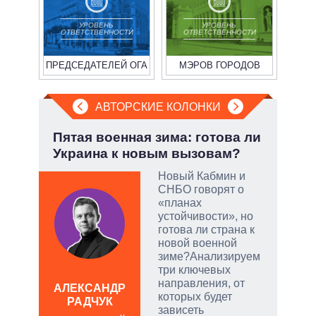
УРОВЕНЬ
УРОВЕНЬ
ОТВЕТСТВЕННОСТИ
ОТВЕТСТВЕННОСТИ
ПРЕДСЕДАТЕЛЕЙ ОГА
МЭРОВ ГОРОДОВ
АВТОРСКИЕ КОЛОНКИ
у:
Пятая военная зима: готова ли
Охо
Украина к новым вызовам?
ли 
соб
Новый Кабмин и
СНБО говорят о
«планах
устойчивости», но
скую
готова ли страна к
новой военной
дить
зиме?Анализируем
три ключевых
направления, от
АЛЕКСАНДР
которых будет
РАДЧУК
Д
зависеть